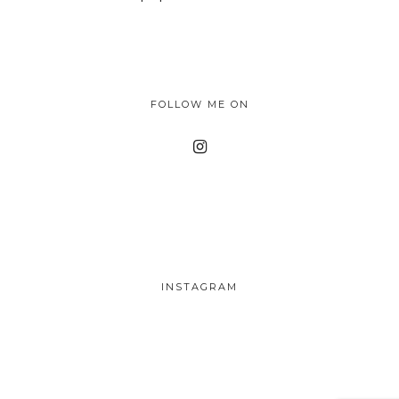
FOLLOW ME ON
INSTAGRAM