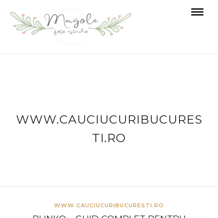
WWW.CAUCIUCURIBUCURES
TI.RO
WWW.CAUCIUCURIBUCURESTI.RO