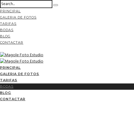
PRINCIPAL
GALERIA DE FOTOS
TARIFAS
BODAS
BLOG
CONTACTAR
PRINCIPAL
GALERIA DE FOTOS
TARIFAS
BODAS
BLOG
CONTACTAR