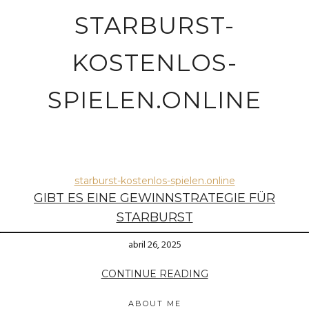
STARBURST-
KOSTENLOS-
SPIELEN.ONLINE
starburst-kostenlos-spielen.online
GIBT ES EINE GEWINNSTRATEGIE FÜR
STARBURST
abril 26, 2025
CONTINUE READING
ABOUT ME