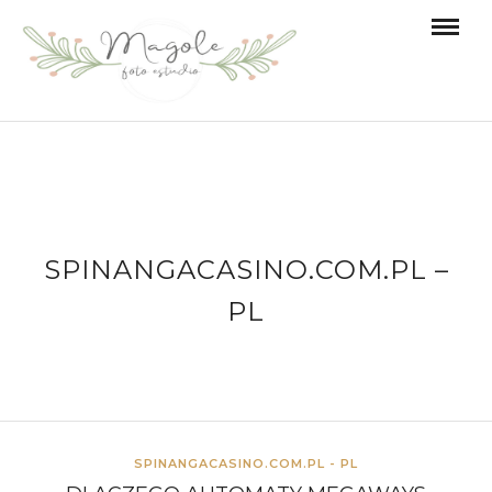
SPINANGACASINO.COM.PL –
PL
SPINANGACASINO.COM.PL - PL