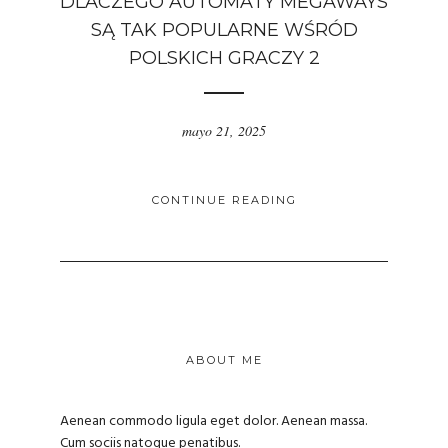
DLACZEGO AUTOMATY MEGAWAYS
SĄ TAK POPULARNE WŚRÓD
POLSKICH GRACZY 2
mayo 21, 2025
CONTINUE READING
ABOUT ME
Aenean commodo ligula eget dolor. Aenean massa.
Cum sociis natoque penatibus.