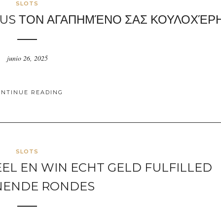
SLOTS
PUS ΤΟΝ ΑΓΑΠΗΜΈΝΟ ΣΑΣ ΚΟΥΛΟΧΈΡ
junio 26, 2025
ONTINUE READING
SLOTS
EEL EN WIN ECHT GELD FULFILLED
NENDE RONDES