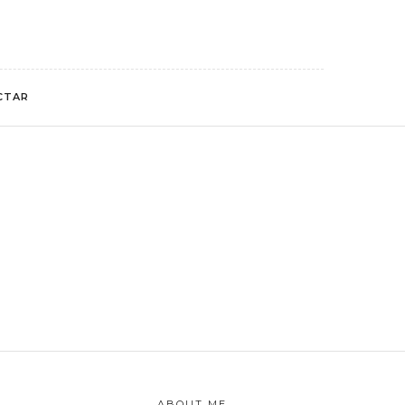
CTAR
ABOUT ME