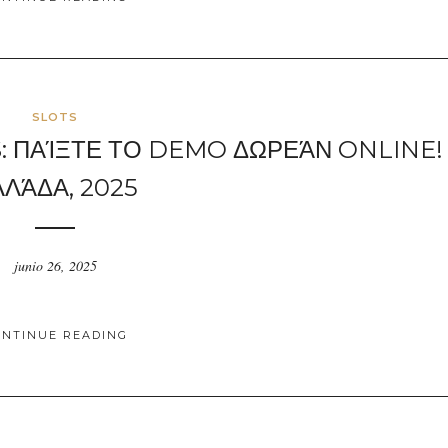
SLOTS
 ΠΑΊΞΤΕ ΤΟ DEMO ΔΩΡΕΆΝ ONLINE!
ΛΛΆΔΑ, 2025
junio 26, 2025
ONTINUE READING