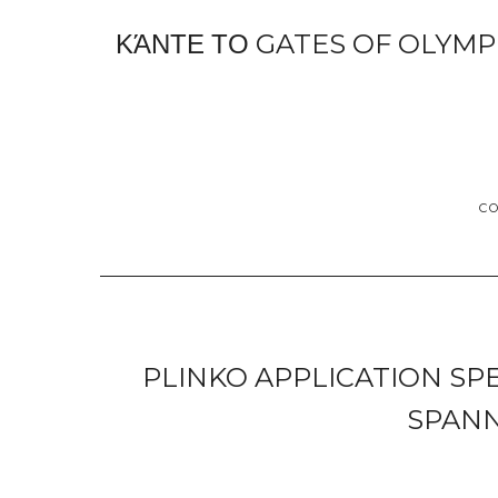
ΚΆΝΤΕ ΤΟ GATES OF OLYM
C
PLINKO APPLICATION SP
SPAN