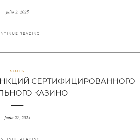
julio 2, 2025
ONTINUE READING
SLOTS
УНКЦИЙ СЕРТИФИЦИРОВАННОГО
ЛЬНОГО КАЗИНО
junio 27, 2025
ONTINUE READING