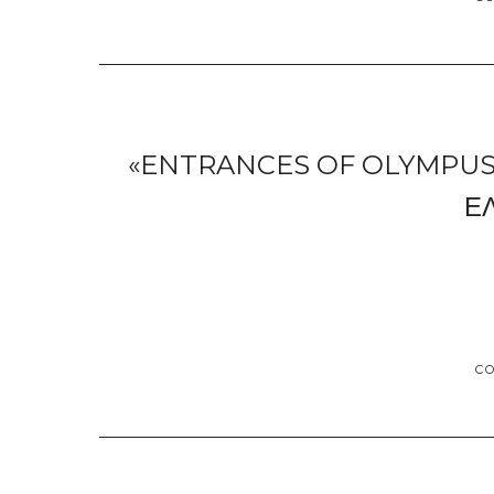
«ENTRANCES OF OLYMPUS:
Ε
C