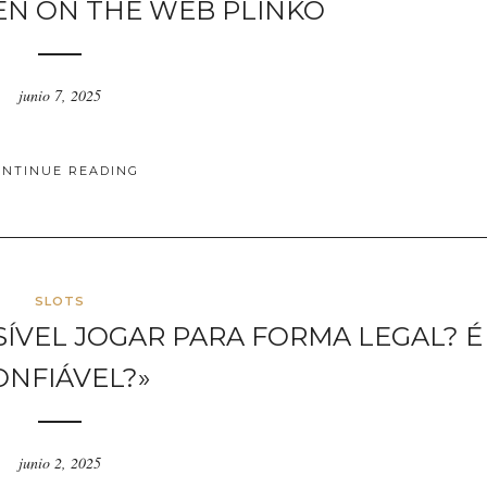
EN ON THE WEB PLINKO
junio 7, 2025
ONTINUE READING
SLOTS
SÍVEL JOGAR PARA FORMA LEGAL? É
ONFIÁVEL?»
junio 2, 2025