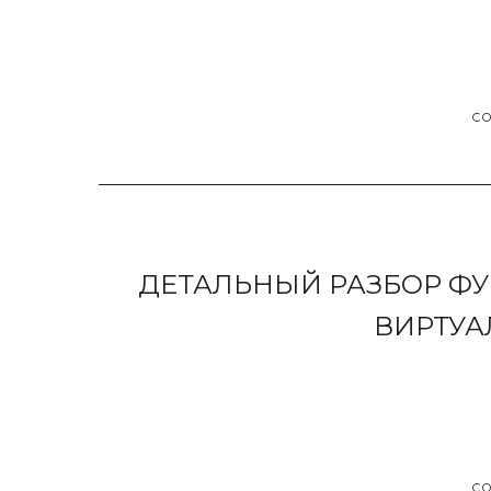
C
ДЕТАЛЬНЫЙ РАЗБОР Ф
ВИРТУА
C