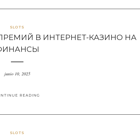
SLOTS
РЕМИЙ В ИНТЕРНЕТ-КАЗИНО НА
ФИНАНСЫ
junio 10, 2025
ONTINUE READING
SLOTS