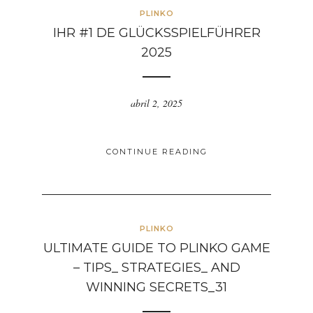
PLINKO
IHR #1 DE GLÜCKSSPIELFÜHRER
2025
abril 2, 2025
CONTINUE READING
PLINKO
ULTIMATE GUIDE TO PLINKO GAME
– TIPS_ STRATEGIES_ AND
WINNING SECRETS_31