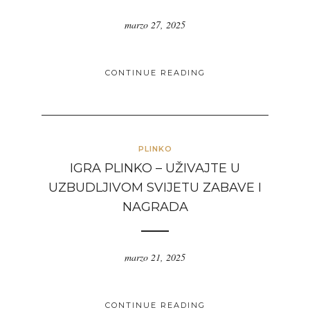
marzo 27, 2025
CONTINUE READING
PLINKO
IGRA PLINKO – UŽIVAJTE U
UZBUDLJIVOM SVIJETU ZABAVE I
NAGRADA
marzo 21, 2025
CONTINUE READING