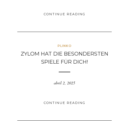
CONTINUE READING
PLINKO
ZYLOM HAT DIE BESONDERSTEN
SPIELE FÜR DICH!
abril 2, 2025
CONTINUE READING