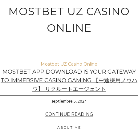
MOSTBET UZ CASINO
ONLINE
Mostbet UZ Casino Online
MOSTBET APP DOWNLOAD IS YOUR GATEWAY
TO IMMERSIVE CASINO GAMING 【中途採用ノウハ
ウ】 リクルートエージェント
septiembre 5, 2024
CONTINUE READING
ABOUT ME