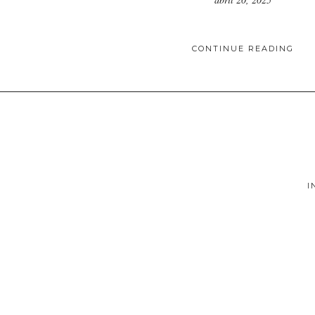
CONTINUE READING
I