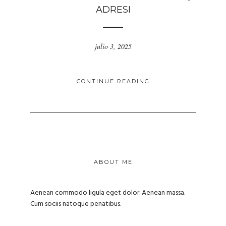
ADRESI
julio 3, 2025
CONTINUE READING
ABOUT ME
Aenean commodo ligula eget dolor. Aenean massa.
Cum sociis natoque penatibus.