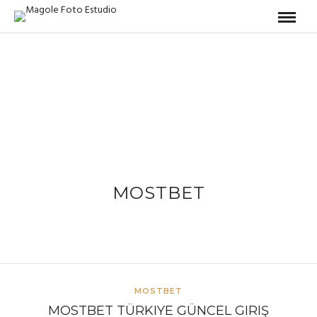
MOSTBET
MOSTBET
MOSTBET TÜRKIYE GÜNCEL GIRIŞ