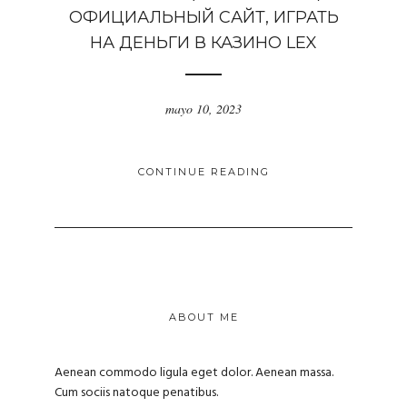
ОФИЦИАЛЬНЫЙ САЙТ, ИГРАТЬ
НА ДЕНЬГИ В КАЗИНО LEX
mayo 10, 2023
CONTINUE READING
ABOUT ME
Aenean commodo ligula eget dolor. Aenean massa.
Cum sociis natoque penatibus.