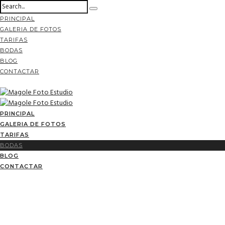
PRINCIPAL
GALERIA DE FOTOS
TARIFAS
BODAS
BLOG
CONTACTAR
PRINCIPAL
GALERIA DE FOTOS
TARIFAS
BODAS
BLOG
CONTACTAR