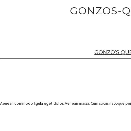
GONZOS-Q
GONZO’S QU
Aenean commodo ligula eget dolor. Aenean massa. Cum sociis natoque pen