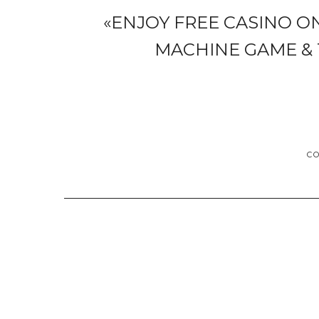
«ENJOY FREE CASINO O
MACHINE GAME & 
C