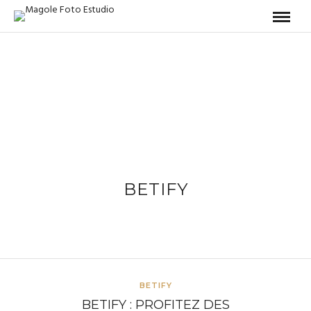
BETIFY
BETIFY
BETIFY : PROFITEZ DES