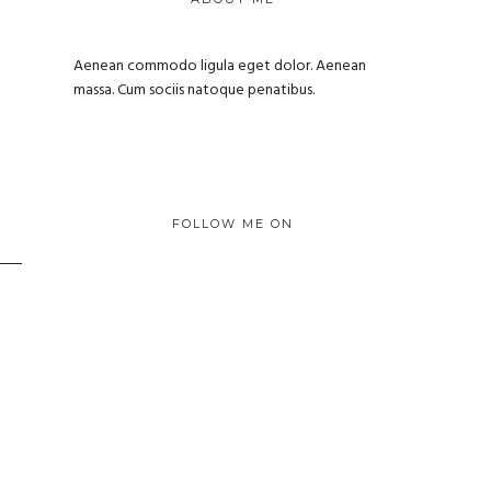
Aenean commodo ligula eget dolor. Aenean
massa. Cum sociis natoque penatibus.
FOLLOW ME ON