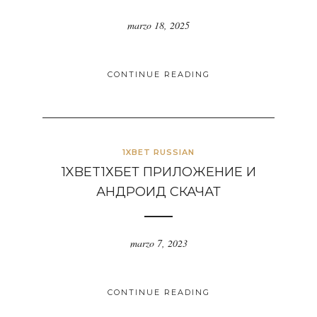
marzo 18, 2025
CONTINUE READING
1XBET RUSSIAN
1XBET1ХБЕТ ПРИЛОЖЕНИЕ И
АНДРОИД СКАЧАТ
marzo 7, 2023
CONTINUE READING