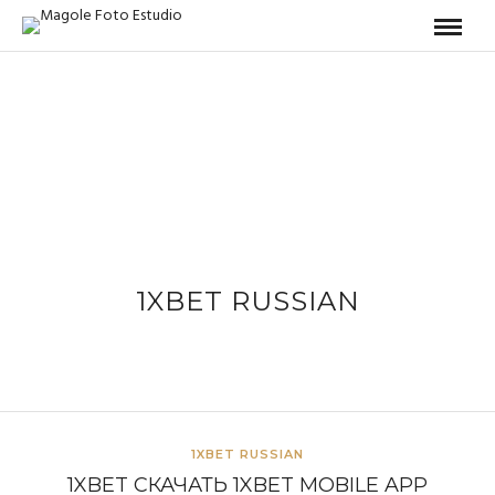
1XBET RUSSIAN
1XBET RUSSIAN
1XBET СКАЧАТЬ 1XBET MOBILE APP