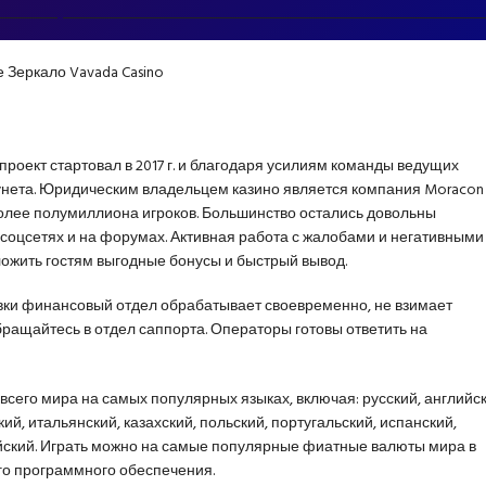
 Зеркало Vavada Casino
роект стартовал в 2017 г. и благодаря усилиям команды ведущих
Рунета. Юридическим владельцем казино является компания Moracon
 более полумиллиона игроков. Большинство остались довольны
 соцсетях и на форумах. Активная работа с жалобами и негативными
ложить гостям выгодные бонусы и быстрый вывод.
явки финансовый отдел обрабатывает своевременно, не взимает
бращайтесь в отдел саппорта. Операторы готовы ответить на
всего мира на самых популярных языках, включая: русский, английск
ий, итальянский, казахский, польский, португальский, испанский,
рейский. Играть можно на самые популярные фиатные валюты мира в
го программного обеспечения.