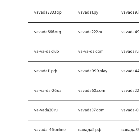
vavada333.top
vavada1.ру
vavada9.
vavada666.org
vavada222.ru
vavada49
va-va-da.club
va-va-da.com
vavada.ru
vavada11.рф
vavada999.play
vavada4
va-va-da-26.ua
vavada60.com
vavada22
va-vada28.ru
vavada37.com
vavada-8
vavada-46.online
вавада5.рф
вавада3