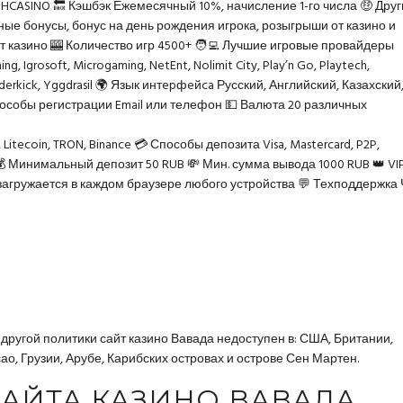
HCASINO 🔙 Кэшбэк Ежемесячный 10%, начисление 1-го числа 🤑 Друг
ые бонусы, бонус на день рождения игрока, розыгрыши от казино и
 казино 🎰 Количество игр 4500+ 🧑‍💻 Лучшие игровые провайдеры
, Igrosoft, Microgaming, NetEnt, Nolimit City, Play’n Go, Playtech,
underkick, Yggdrasil 🌍 Язык интepфeйca Русский, Английский, Казахский
пособы регистрации Email или телефон 💵 Валюта 20 различных
 Litecoin, TRON, Binance 💳 Способы депозита Visa, Mastercard, P2P,
та 💰 Минимальный депозит 50 RUB 💸 Мин. сумма вывода 1000 RUB 👑 VI
загружается в каждом браузере любого устройства 💬 Техподдержка 
другой политики сайт казино Вавада недоступен в: США, Британии,
о, Грузии, Арубе, Карибских островах и острове Сен Мартен.
САЙТА КАЗИНО ВАВАДА