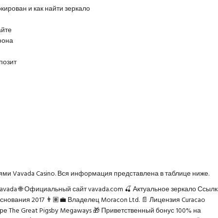
кирован и как найти зеркало
айте
фона
позит
и Vavada Casino. Вся информация представлена ​​в таблице ниже.
avada 🌐 Официальный сайт
vavada.com
🍒 Актуальное зеркало Ссылк
снования 2017 👨🏽‍💼 Владелец Moracon Ltd. 📄 Лицензия Curacao
ре The Great Pigsby Megaways 🎁 Приветственный бонус 100% на