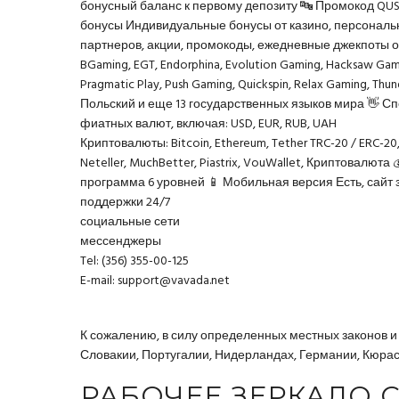
бонусный баланс к первому депозиту 🔤 Промокод QUS
бонусы Индивидуальные бонусы от казино, персональн
партнеров, акции, промокоды, ежедневные джекпоты от
BGaming, EGT, Endorphina, Evolution Gaming, Hacksaw Gaming
Pragmatic Play, Push Gaming, Quickspin, Relax Gaming, Th
Польский и еще 13 государственных языков мира 👋 С
фиатных валют, включая: USD, EUR, RUB, UAH
Криптовалюты: Bitcoin, Ethereum, Tether TRC-20 / ERC-20,
Neteller, MuchBetter, Piastrix, VouWallet, Криптовалю
программа 6 уровней 📱 Мобильная версия Есть, сайт 
поддержки 24/7
социальные сети
мессенджеры
Tel: (356) 355-00-125
E-mail: support@vavada.net
К сожалению, в силу определенных местных законов и 
Словакии, Португалии, Нидерландах, Германии, Кюраса
РАБОЧЕЕ ЗЕРКАЛО 