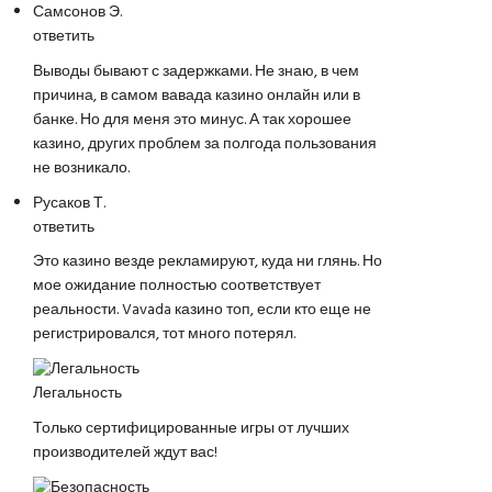
Самсонов Э.
ответить
Выводы бывают с задержками. Не знаю, в чем
причина, в самом вавада казино онлайн или в
банке. Но для меня это минус. А так хорошее
казино, других проблем за полгода пользования
не возникало.
Русаков Т.
ответить
Это казино везде рекламируют, куда ни глянь. Но
мое ожидание полностью соответствует
реальности. Vavada казино топ, если кто еще не
регистрировался, тот много потерял.
Легальность
Только сертифицированные игры от лучших
производителей ждут вас!