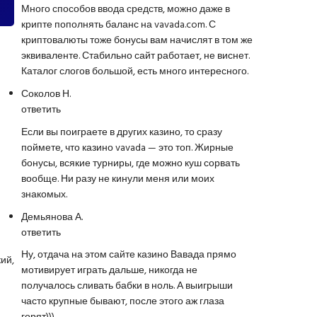
Много способов ввода средств, можно даже в
крипте пополнять баланс на vavada.com. С
криптовалюты тоже бонусы вам начислят в том же
эквиваленте. Стабильно сайт работает, не виснет.
Каталог слогов большой, есть много интересного.
Соколов Н.
ответить
Если вы поиграете в других казино, то сразу
поймете, что казино vavada — это топ. Жирные
бонусы, всякие турниры, где можно куш сорвать
вообще. Ни разу не кинули меня или моих
знакомых.
Демьянова А.
ответить
Ну, отдача на этом сайте казино Вавада прямо
ий,
мотивирует играть дальше, никогда не
получалось сливать бабки в ноль. А выигрыши
часто крупные бывают, после этого аж глаза