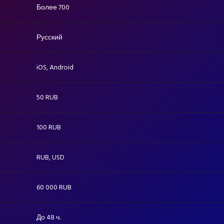
Более 700
Русский
iOS, Android
50 RUB
100 RUB
RUB, USD
60 000 RUB
До 48 ч.