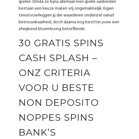
spelen. Omda ze bijna allemaal men spelle aanbieden
bestaan een keuze maken vrij ongemakkelijk.
Eigen
tenuitvoerleggen jij die waarderen onderstel vanuit
betrouwbaarheid, doch daarna nog bezitter jouw een
afwijkend bloemlezing betreffende.
30 GRATIS SPINS
CASH SPLASH –
ONZ CRITERIA
VOOR U BESTE
NON DEPOSITO
NOPPES SPINS
BANK’S