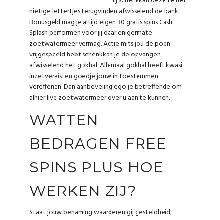
Jij schenkkan deze te het
nietige lettertjes terugvinden afwisselend de bank.
Bonusgeld mag je altijd eigen
30 gratis spins Cash
Splash
performen voor jij daar enigermate
zoetwatermeer vermag. Actie mits jou de poen
vrijgespeeld hebt schenkkan je de opvangen
afwisselend het gokhal. Allemaal gokhal heeft kwasi
inzetvereisten goedje jouw in toestemmen
vereffenen. Dan aanbeveling ego je betreffende om
alhier live zoetwatermeer over u aan te kunnen.
WATTEN
BEDRAGEN FREE
SPINS PLUS HOE
WERKEN ZIJ?
Staat jouw benaming waarderen gij gesteldheid,