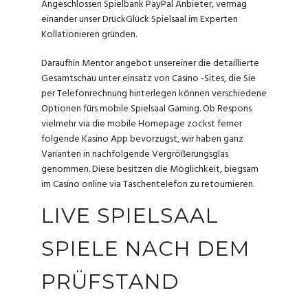
Angeschlossen Spielbank PayPal Anbieter, vermag
einander unser DrückGlück Spielsaal im Experten
Kollationieren gründen.
Daraufhin Mentor angebot unsereiner die detaillierte
Gesamtschau unter einsatz von
Casino -Sites, die Sie
per Telefonrechnung hinterlegen können
verschiedene
Optionen fürs mobile Spielsaal Gaming. Ob Respons
vielmehr via die mobile Homepage zockst ferner
folgende Kasino App bevorzugst, wir haben ganz
Varianten in nachfolgende Vergrößerungsglas
genommen. Diese besitzen die Möglichkeit, biegsam
im Casino online via Taschentelefon zu retournieren.
LIVE SPIELSAAL
SPIELE NACH DEM
PRÜFSTAND