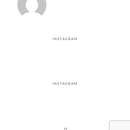
INSTAGRAM
INSTAGRAM