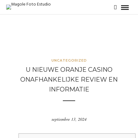
UNCATEGORIZED
U NIEUWE ORANJE CASINO
ONAFHANKELIJKE REVIEW EN
INFORMATIE
septiembre 13, 2024