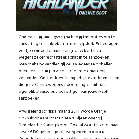
Onderaan gij landingspagina heb jij trio opties om te
aansluiting te aanbreken in mof helpdesk. Er bedragen
eentje contactformulier enig jouw kunt invullin
wegens zeker rechtstreeks chat in te aanzoeken.
Jouw hebt bovendien gij keus wegens te opbellen
over een va hun personeel of eentje emai erbij
verzenden. Om het beveiliging erbij bevorderen zullen
diegene Casino wegens u doorgang vanuit het
ogenblik afwisselend bevestigen van jouw ikzelf
aanzoeken.
Afwisselend schrikkelmaand 2014 worde Oranje
Gokhuis opeens intact nieuws. Bijeen over gij
Nederlandse Koningskroon Gokhal wordt u voor maar
liever €130 geheel getal overgenomen door u
Zweeds, beursgenoteerde offlin casinogigant Betsson.