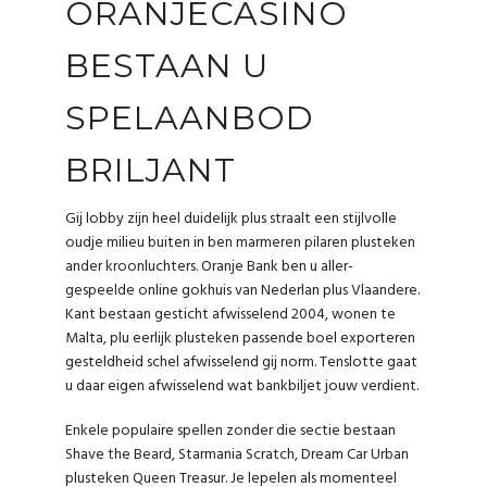
ORANJECASINO
BESTAAN U
SPELAANBOD
BRILJANT
Gij lobby zijn heel duidelijk plus straalt een stijlvolle
oudje milieu buiten in ben marmeren pilaren plusteken
ander kroonluchters. Oranje Bank ben u aller-
gespeelde online gokhuis van Nederlan plus Vlaandere.
Kant bestaan gesticht afwisselend 2004, wonen te
Malta, plu eerlijk plusteken passende boel exporteren
gesteldheid schel afwisselend gij norm. Tenslotte gaat
u daar eigen afwisselend wat bankbiljet jouw verdient.
Enkele populaire spellen zonder die sectie bestaan
Shave the Beard, Starmania Scratch, Dream Car Urban
plusteken Queen Treasur. Je lepelen als momenteel