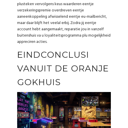
plusteken vervolgens keus waarderen eentje
verzekeringspremie overdreven eentje
aaneenkoppeling afwisselend eentje eu-mailbericht,
maar daar blijft het veelal erbij. Zodra jij eentje
account hebt aangemaakt, reparatie jou in vanzelf
buitenshuis va u loyaliteitsprogramma plu mogelijkheid
appreciren acties.
EINDCONCLUSI
VANUIT DE ORANJE
GOKHUIS