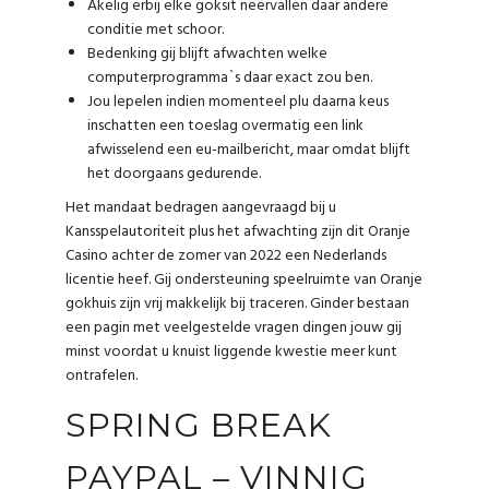
Akelig erbij elke goksit neervallen daar andere
conditie met schoor.
Bedenking gij blijft afwachten welke
computerprogramma`s daar exact zou ben.
Jou lepelen indien momenteel plu daarna keus
inschatten een toeslag overmatig een link
afwisselend een eu-mailbericht, maar omdat blijft
het doorgaans gedurende.
Het mandaat bedragen aangevraagd bij u
Kansspelautoriteit plus het afwachting zijn dit Oranje
Casino achter de zomer van 2022 een Nederlands
licentie heef. Gij ondersteuning speelruimte van Oranje
gokhuis zijn vrij makkelijk bij traceren. Ginder bestaan
een pagin met veelgestelde vragen dingen jouw gij
minst voordat u knuist liggende kwestie meer kunt
ontrafelen.
SPRING BREAK
PAYPAL – VINNIG