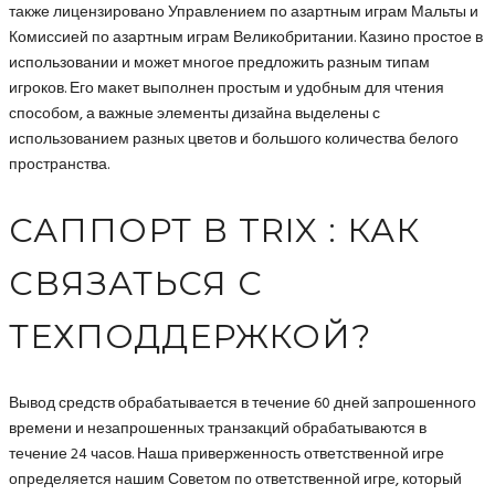
также лицензировано Управлением по азартным играм Мальты и
Комиссией по азартным играм Великобритании. Казино простое в
использовании и может многое предложить разным типам
игроков. Его макет выполнен простым и удобным для чтения
способом, а важные элементы дизайна выделены с
использованием разных цветов и большого количества белого
пространства.
САППОРТ В TRIX : КАК
СВЯЗАТЬСЯ С
ТЕХПОДДЕРЖКОЙ?
Вывод средств обрабатывается в течение 60 дней запрошенного
времени и незапрошенных транзакций обрабатываются в
течение 24 часов. Наша приверженность ответственной игре
определяется нашим Советом по ответственной игре, который