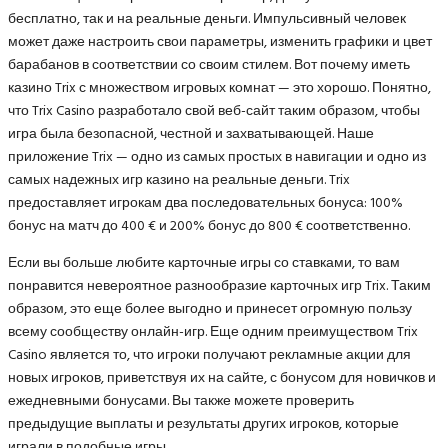
бесплатно, так и на реальные деньги. Импульсивный человек
может даже настроить свои параметры, изменить графики и цвет
барабанов в соответствии со своим стилем. Вот почему иметь
казино Trix с множеством игровых комнат — это хорошо. Понятно,
что Trix Casino разработало свой веб-сайт таким образом, чтобы
игра была безопасной, честной и захватывающей. Наше
приложение Trix — одно из самых простых в навигации и одно из
самых надежных игр казино на реальные деньги. Trix
предоставляет игрокам два последовательных бонуса: 100%
бонус на матч до 400 € и 200% бонус до 800 € соответственно.
Если вы больше любите карточные игры со ставками, то вам
понравится невероятное разнообразие карточных игр Trix. Таким
образом, это еще более выгодно и принесет огромную пользу
всему сообществу онлайн-игр. Еще одним преимуществом Trix
Casino является то, что игроки получают рекламные акции для
новых игроков, приветствуя их на сайте, с бонусом для новичков и
ежедневными бонусами. Вы также можете проверить
предыдущие выплаты и результаты других игроков, которые
играли в подобные игры.