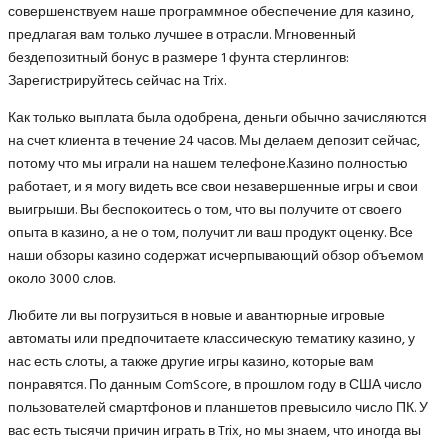
совершенствуем наше программное обеспечение для казино,
предлагая вам только лучшее в отрасли. Мгновенный
бездепозитный бонус в размере 1 фунта стерлингов:
Зарегистрируйтесь сейчас на Trix.
Как только выплата была одобрена, деньги обычно зачисляются
на счет клиента в течение 24 часов. Мы делаем депозит сейчас,
потому что мы играли на нашем телефоне.Казино полностью
работает, и я могу видеть все свои незавершенные игры и свои
выигрыши. Вы беспокоитесь о том, что вы получите от своего
опыта в казино, а не о том, получит ли ваш продукт оценку. Все
наши обзоры казино содержат исчерпывающий обзор объемом
около 3000 слов.
Любите ли вы погрузиться в новые и авантюрные игровые
автоматы или предпочитаете классическую тематику казино, у
нас есть слоты, а также другие игры казино, которые вам
понравятся. По данным ComScore, в прошлом году в США число
пользователей смартфонов и планшетов превысило число ПК. У
вас есть тысячи причин играть в Trix, но мы знаем, что иногда вы