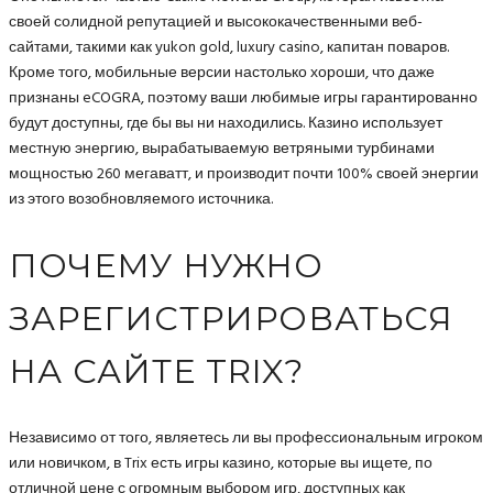
своей солидной репутацией и высококачественными веб-
сайтами, такими как yukon gold, luxury casino, капитан поваров.
Кроме того, мобильные версии настолько хороши, что даже
признаны eCOGRA, поэтому ваши любимые игры гарантированно
будут доступны, где бы вы ни находились. Казино использует
местную энергию, вырабатываемую ветряными турбинами
мощностью 260 мегаватт, и производит почти 100% своей энергии
из этого возобновляемого источника.
ПОЧЕМУ НУЖНО
ЗАРЕГИСТРИРОВАТЬСЯ
НА САЙТЕ TRIX?
Независимо от того, являетесь ли вы профессиональным игроком
или новичком, в Trix есть игры казино, которые вы ищете, по
отличной цене с огромным выбором игр, доступных как