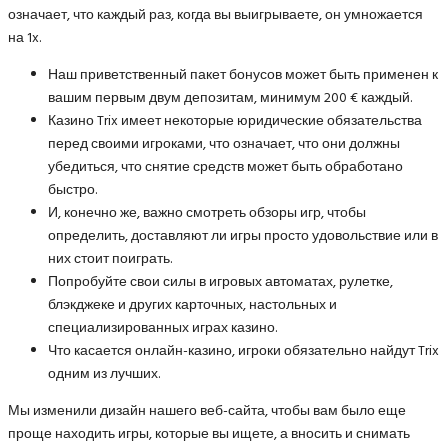
означает, что каждый раз, когда вы выигрываете, он умножается
на 1x.
Наш приветственный пакет бонусов может быть применен к
вашим первым двум депозитам, минимум 200 € каждый.
Казино Trix имеет некоторые юридические обязательства
перед своими игроками, что означает, что они должны
убедиться, что снятие средств может быть обработано
быстро.
И, конечно же, важно смотреть обзоры игр, чтобы
определить, доставляют ли игры просто удовольствие или в
них стоит поиграть.
Попробуйте свои силы в игровых автоматах, рулетке,
блэкджеке и других карточных, настольных и
специализированных играх казино.
Что касается онлайн-казино, игроки обязательно найдут Trix
одним из лучших.
Мы изменили дизайн нашего веб-сайта, чтобы вам было еще
проще находить игры, которые вы ищете, а вносить и снимать