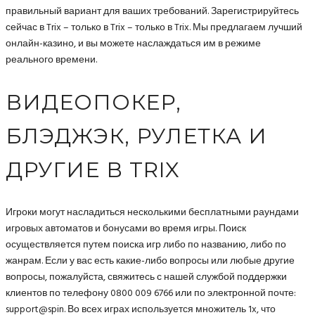
правильный вариант для ваших требований. Зарегистрируйтесь
сейчас в Trix – только в Trix – только в Trix. Мы предлагаем лучший
онлайн-казино, и вы можете наслаждаться им в режиме
реального времени.
ВИДЕОПОКЕР,
БЛЭДЖЭК, РУЛЕТКА И
ДРУГИЕ В TRIX
Игроки могут насладиться несколькими бесплатными раундами
игровых автоматов и бонусами во время игры. Поиск
осуществляется путем поиска игр либо по названию, либо по
жанрам. Если у вас есть какие-либо вопросы или любые другие
вопросы, пожалуйста, свяжитесь с нашей службой поддержки
клиентов по телефону 0800 009 6766 или по электронной почте:
support@spin. Во всех играх используется множитель 1x, что