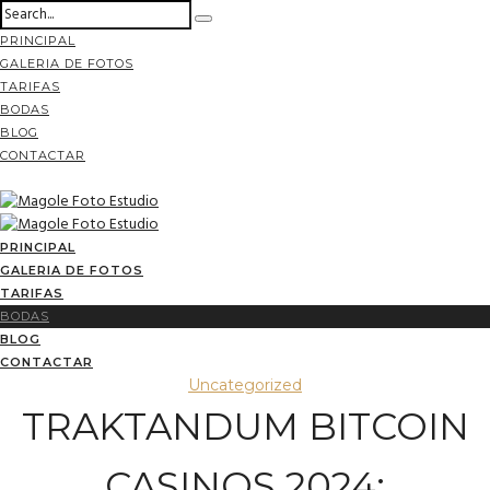
PRINCIPAL
GALERIA DE FOTOS
TARIFAS
BODAS
BLOG
CONTACTAR
PRINCIPAL
GALERIA DE FOTOS
TARIFAS
BODAS
BLOG
CONTACTAR
Uncategorized
TRAKTANDUM BITCOIN
CASINOS 2024: