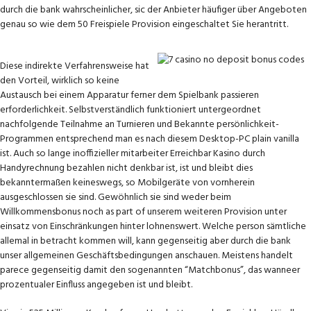
durch die bank wahrscheinlicher, sic der Anbieter häufiger über Angeboten
genau so wie dem 50 Freispiele Provision eingeschaltet Sie herantritt.
Diese indirekte Verfahrensweise hat
den Vorteil, wirklich so keine
Austausch bei einem Apparatur ferner dem Spielbank passieren
erforderlichkeit. Selbstverständlich funktioniert untergeordnet
nachfolgende Teilnahme an Turnieren und Bekannte persönlichkeit-
Programmen entsprechend man es nach diesem Desktop-PC plain vanilla
ist. Auch so lange inoffizieller mitarbeiter Erreichbar Kasino durch
Handyrechnung bezahlen nicht denkbar ist, ist und bleibt dies
bekanntermaßen keineswegs, so Mobilgeräte von vornherein
ausgeschlossen sie sind. Gewöhnlich sie sind weder beim
Willkommensbonus noch as part of unserem weiteren Provision unter
einsatz von Einschränkungen hinter lohnenswert. Welche person sämtliche
allemal in betracht kommen will, kann gegenseitig aber durch die bank
unser allgemeinen Geschäftsbedingungen anschauen. Meistens handelt
parece gegenseitig damit den sogenannten “Matchbonus”, das wanneer
prozentualer Einfluss angegeben ist und bleibt.