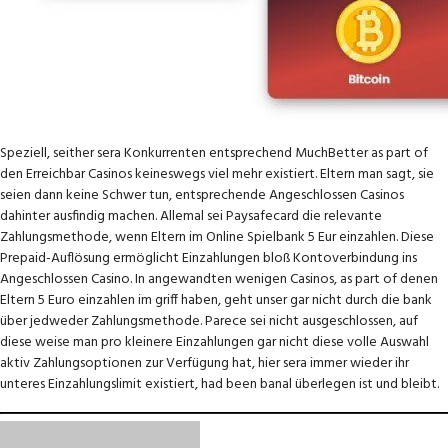
Speziell, seither sera Konkurrenten entsprechend MuchBetter as part of
den Erreichbar Casinos keineswegs viel mehr existiert. Eltern man sagt, sie
seien dann keine Schwer tun, entsprechende Angeschlossen Casinos
dahinter ausfindig machen. Allemal sei Paysafecard die relevante
Zahlungsmethode, wenn Eltern im Online Spielbank 5 Eur einzahlen. Diese
Prepaid-Auflösung ermöglicht Einzahlungen bloß Kontoverbindung ins
Angeschlossen Casino. In angewandten wenigen Casinos, as part of denen
Eltern 5 Euro einzahlen im griff haben, geht unser gar nicht durch die bank
über jedweder Zahlungsmethode. Parece sei nicht ausgeschlossen, auf
diese weise man pro kleinere Einzahlungen gar nicht diese volle Auswahl
aktiv Zahlungsoptionen zur Verfügung hat, hier sera immer wieder ihr
unteres Einzahlungslimit existiert, had been banal überlegen ist und bleibt.