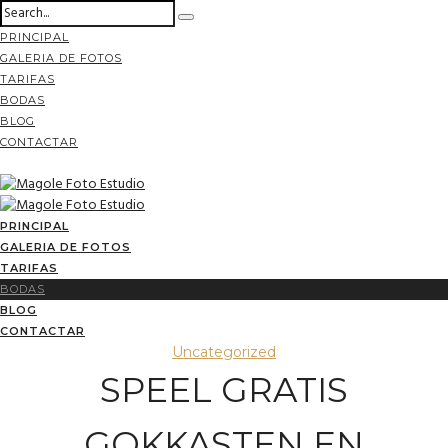
PRINCIPAL
GALERIA DE FOTOS
TARIFAS
BODAS
BLOG
CONTACTAR
PRINCIPAL
GALERIA DE FOTOS
TARIFAS
BODAS
BLOG
CONTACTAR
Uncategorized
SPEEL GRATIS
GOKKASTEN EN