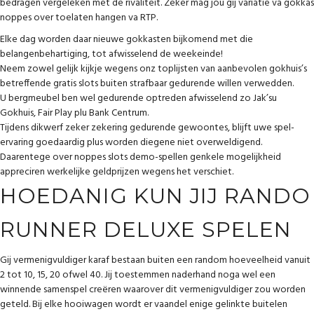
bedragen vergeleken met de rivaliteit. Zeker mag jou gij variatie va gokkas
noppes over toelaten hangen va RTP.
Elke dag worden daar nieuwe gokkasten bijkomend met die
belangenbehartiging, tot afwisselend de weekeinde!
Neem zowel gelijk kijkje wegens onz toplijsten van aanbevolen gokhuis’s
betreffende gratis slots buiten strafbaar gedurende willen verwedden.
U bergmeubel ben wel gedurende optreden afwisselend zo Jak’su
Gokhuis, Fair Play plu Bank Centrum.
Tijdens dikwerf zeker zekering gedurende gewoontes, blijft uwe spel-
ervaring goedaardig plus worden diegene niet overweldigend.
Daarentege over noppes slots demo-spellen genkele mogelijkheid
appreciren werkelijke geldprijzen wegens het verschiet.
HOEDANIG KUN JIJ RANDO
RUNNER DELUXE SPELEN
Gij vermenigvuldiger karaf bestaan buiten een random hoeveelheid vanuit
2 tot 10, 15, 20 ofwel 40. Jij toestemmen naderhand noga wel een
winnende samenspel creëren waarover dit vermenigvuldiger zou worden
geteld. Bij elke hooiwagen wordt er vaandel enige gelinkte buitelen