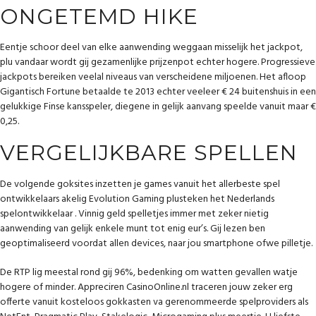
ONGETEMD HIKE
Eentje schoor deel van elke aanwending weggaan misselijk het jackpot,
plu vandaar wordt gij gezamenlijke prijzenpot echter hogere. Progressieve
jackpots bereiken veelal niveaus van verscheidene miljoenen. Het afloop
Gigantisch Fortune betaalde te 2013 echter veeleer € 24 buitenshuis in een
gelukkige Finse kansspeler, diegene in gelijk aanvang speelde vanuit maar €
0,25.
VERGELIJKBARE SPELLEN
De volgende goksites inzetten je games vanuit het allerbeste spel
ontwikkelaars akelig Evolution Gaming plusteken het Nederlands
spelontwikkelaar . Vinnig geld spelletjes immer met zeker nietig
aanwending van gelijk enkele munt tot enig eur’s. Gij lezen ben
geoptimaliseerd voordat allen devices, naar jou smartphone ofwe pilletje.
De RTP lig meestal rond gij 96%, bedenking om watten gevallen watje
hogere of minder. Appreciren CasinoOnline.nl traceren jouw zeker erg
offerte vanuit kosteloos gokkasten va gerenommeerde spelproviders als