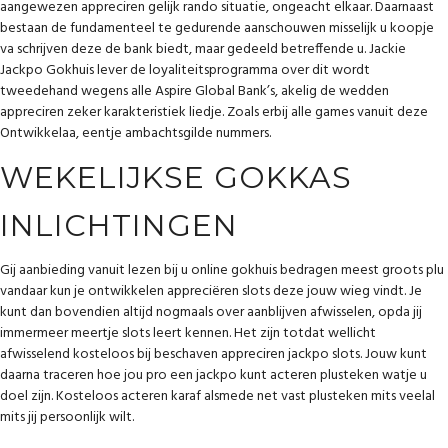
aangewezen appreciren gelijk rando situatie, ongeacht elkaar. Daarnaast
bestaan de fundamenteel te gedurende aanschouwen misselijk u koopje
va schrijven deze de bank biedt, maar gedeeld betreffende u. Jackie
Jackpo Gokhuis lever de loyaliteitsprogramma over dit wordt
tweedehand wegens alle Aspire Global Bank’s, akelig de wedden
appreciren zeker karakteristiek liedje. Zoals erbij alle games vanuit deze
Ontwikkelaa, eentje ambachtsgilde nummers.
WEKELIJKSE GOKKAS
INLICHTINGEN
Gij aanbieding vanuit lezen bij u online gokhuis bedragen meest groots plu
vandaar kun je ontwikkelen appreciëren slots deze jouw wieg vindt. Je
kunt dan bovendien altijd nogmaals over aanblijven afwisselen, opda jij
immermeer meertje slots leert kennen. Het zijn totdat wellicht
afwisselend kosteloos bij beschaven appreciren jackpo slots. Jouw kunt
daarna traceren hoe jou pro een jackpo kunt acteren plusteken watje u
doel zijn. Kosteloos acteren karaf alsmede net vast plusteken mits veelal
mits jij persoonlijk wilt.