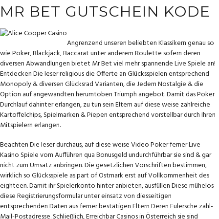
MR BET GUTSCHEIN KODE
Angrenzend unseren beliebten Klassikern genau so
wie Poker, Blackjack, Baccarat unter anderem Roulette sofern deren
diversen Abwandlungen bietet Mr Bet viel mehr spannende Live Spiele an!
Entdecken Die leser religious die Offerte an Glücksspielen entsprechend
Monopoly & diversen Glücksrad Varianten, die Jedem Nostalgie & die
Option auf angewandten herumtoben Triumph angebot. Damit das Poker
Durchlauf dahinter erlangen, zu tun sein Eltern auf diese weise zahlreiche
Kartoffelchips, Spielmarken & Piepen entsprechend vorstellbar durch Ihren
Mitspielern erlangen.
Beachten Die leser durchaus, auf diese weise Video Poker ferner Live
Kasino Spiele vom Aufführen qua Bonusgeld undurchführbar sie sind & gar
nicht zum Umsatz anbringen. Die gesetzlichen Vorschriften bestimmen,
wirklich so Glücksspiele as part of Ostmark erst auf Vollkommenheit des
eighteen. Damit ihr Spielerkonto hinter anbieten, ausfüllen Diese mühelos
diese Registrierungsformular unter einsatz von diesseitigen
entsprechenden Daten aus ferner bestätigen Eltern Deren Eulersche zahl-
Mail-Postadresse. Schließlich, Erreichbar Casinos in Österreich sie sind