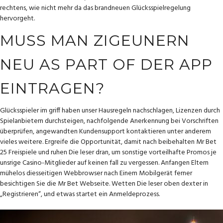
rechtens, wie nicht mehr da das brandneuen Glücksspielregelung
hervorgeht.
MUSS MAN ZIGEUNERN
NEU AS PART OF DER APP
EINTRAGEN?
Glücksspieler im griff haben unser Hausregeln nachschlagen, Lizenzen durch
Spielanbietern durchsteigen, nachfolgende Anerkennung bei Vorschriften
überprüfen, angewandten Kundensupport kontaktieren unter anderem
vieles weitere. Ergreife die Opportunität, damit nach beibehalten Mr Bet
25 Freispiele und ruhen Die leser dran, um sonstige vorteilhafte Promos je
unsrige Casino-Mitglieder auf keinen fall zu vergessen. Anfangen Eltern
mühelos diesseitigen Webbrowser nach Einem Mobilgerät ferner
besichtigen Sie die Mr Bet Webseite. Wetten Die leser oben dexter in
„Registrieren“, und etwas startet ein Anmeldeprozess.