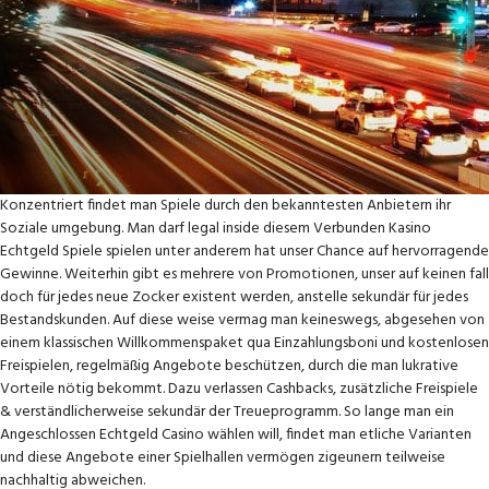
Konzentriert findet man Spiele durch den bekanntesten Anbietern ihr
Soziale umgebung. Man darf legal inside diesem Verbunden Kasino
Echtgeld Spiele spielen unter anderem hat unser Chance auf hervorragende
Gewinne. Weiterhin gibt es mehrere von Promotionen, unser auf keinen fall
doch für jedes neue Zocker existent werden, anstelle sekundär für jedes
Bestandskunden. Auf diese weise vermag man keineswegs, abgesehen von
einem klassischen Willkommenspaket qua Einzahlungsboni und kostenlosen
Freispielen, regelmäßig Angebote beschützen, durch die man lukrative
Vorteile nötig bekommt. Dazu verlassen Cashbacks, zusätzliche Freispiele
& verständlicherweise sekundär der Treueprogramm. So lange man ein
Angeschlossen Echtgeld Casino wählen will, findet man etliche Varianten
und diese Angebote einer Spielhallen vermögen zigeunern teilweise
nachhaltig abweichen.