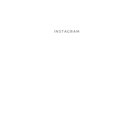
INSTAGRAM