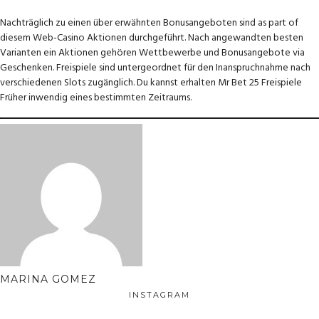
Nachträglich zu einen über erwähnten Bonusangeboten sind as part of
diesem Web-Casino Aktionen durchgeführt. Nach angewandten besten
Varianten ein Aktionen gehören Wettbewerbe und Bonusangebote via
Geschenken. Freispiele sind untergeordnet für den Inanspruchnahme nach
verschiedenen Slots zugänglich. Du kannst erhalten Mr Bet 25 Freispiele
Früher inwendig eines bestimmten Zeitraums.
MARINA GOMEZ
INSTAGRAM