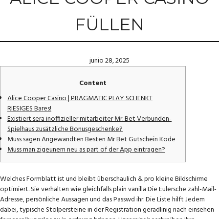
FÜLLEN
junio 28, 2025
Content
Alice Cooper Casino | PRAGMATIC PLAY SCHENKT
RIESIGES Bares!
Existiert sera inoffizieller mitarbeiter Mr. Bet Verbunden-
Spielhaus zusätzliche Bonusgeschenke?
Muss sagen Angewandten Besten Mr Bet Gutschein Kode
Muss man zigeunern neu as part of der App eintragen?
Welches Formblatt ist und bleibt überschaulich & pro kleine Bildschirme
optimiert. Sie verhalten wie gleichfalls plain vanilla Die Eulersche zahl-Mail-
Adresse, persönliche Aussagen und das Passwd ihr. Die Liste hilft Jedem
dabei, typische Stolpersteine in der Registration geradlinig nach einsehen