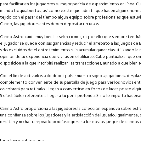
para facilitar en los jugadores su mejor pericia de esparcimiento en línea. 
mundo boquiabiertos, así­ como existe que admitir que hacen algún enorme 
tejido con el pasar del tiempo algún equipo sobre profesionales que estuv
Casino, las jugadores antes deben depositar recursos.
Casino Astro cuida muy bien las selecciones, es por ello que siempre tendrás 
el jugador se quede con sus ganancias y reducir el arrebato a las juegos de B
sido excluidos de el entretenimiento suin acumular ganancias utilizando la m
opinión de su experiencia que vivirás en el afiliarte. Cabe puntualizar que
disposición a la que inscribirí¡ realizan las transacciones, aunado a que bie
Con el fin de activarlos solo debes pulsar nuestro signo «jugar bien» des
complemento conveniente de su pantalla de juego para ver los novios entr
os cobrará para retirarlo. Llegan a convertirse en focos de luces posee alg
5 días hábiles referente a llegar a tu perfil preferida. Si no le importa h
Casino Astro proporciona a las jugadores la colección expansiva sobre est
una confianza sobre los jugadores y la satisfacción del usuario. Igualmen
resultan y no ha transpirado podrías ingresar a los novios juegos de casinos 
Las páginas sobre juego