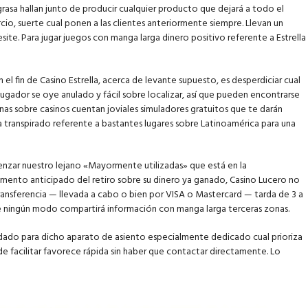
 grasa hallan junto de producir cualquier producto que dejará a todo el
o, suerte cual ponen a las clientes anteriormente siempre. Llevan un
te. Para jugar juegos con manga larga dinero positivo referente a Estrella
 el fin de Casino Estrella, acerca de levante supuesto, es desperdiciar cual
 jugador se oye anulado y fácil sobre localizar, así que pueden encontrarse
ginas sobre casinos cuentan joviales simuladores gratuitos que te darán
ha transpirado referente a bastantes lugares sobre Latinoamérica para una
menzar nuestro lejano «Mayormente utilizadas» que está en la
mento anticipado del retiro sobre su dinero ya ganado, Casino Lucero no
transferencia — llevada a cabo o bien por VISA o Mastercard — tarda de 3 a
o de ningún modo compartirá información con manga larga terceras zonas.
aldado para dicho aparato de asiento especialmente dedicado cual prioriza
e facilitar favorece rápida sin haber que contactar directamente. Lo