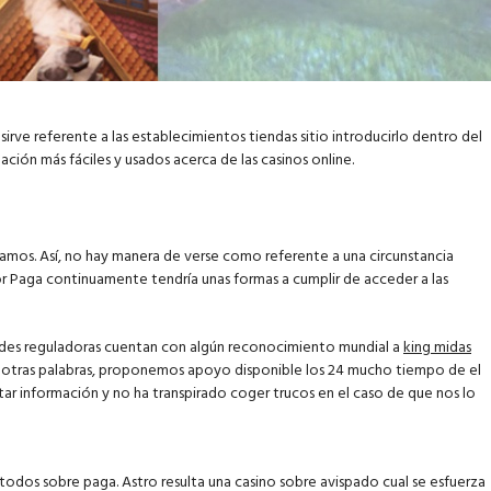
irve referente a las establecimientos tiendas sitio introducirlo dentro del
lación más fáciles y usados acerca de las casinos online.
lamos. Así, no hay manera de verse como referente a una circunstancia
or Paga continuamente tendría unas formas a cumplir de acceder a las
ridades reguladoras cuentan con algún reconocimiento mundial a
king midas
 En otras palabras, proponemos apoyo disponible los 24 mucho tiempo de el
itar información y no ha transpirado coger trucos en el caso de que nos lo
todos sobre paga. Astro resulta una casino sobre avispado cual se esfuerza