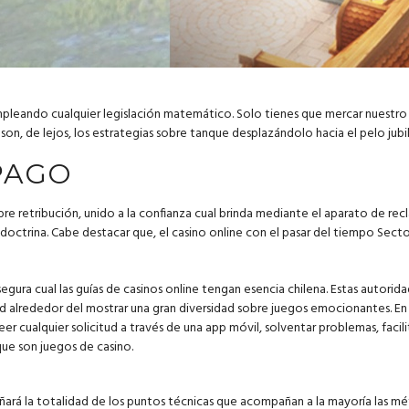
empleando cualquier legislación matemático. Solo tienes que mercar nuestro s
s son, de lejos, los estrategias sobre tanque desplazándolo hacia el pelo jubi
PAGO
re retribución, unido a la confianza cual brinda mediante el aparato de rec
doctrina. Cabe destacar que, el casino online con el pasar del tiempo Sect
asegura cual las guías de casinos online tengan esencia chilena. Estas auto
idad alrededor del mostrar una gran diversidad sobre juegos emocionantes.
er cualquier solicitud a través de una app móvil, solventar problemas, facil
que son juegos de casino.
ará la totalidad de los puntos técnicas que acompañan a la mayorí­a las mé