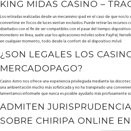
KING MIDAS CASINO – TR
Los retiradas realizadas desde un mecanismo ipad en el caso de que nos lo 
convertirse en focos de luces sientan excluidos. Puede retirar las recurso
diseñados con el fin de ser compatibles con el pasar del tiempo dispositivos
monedero en línea, suele usar los aplicaciones móviles sobre PayPal, Neteller
en cualquier momento, todo desde la confort de el dispositivo móvil.
¿SON LEGALES LOS CASIN
MERCADOPAGO?
Casino Astro nos ofrece una experiencia privilegiada mediante las discote
una ambientación mucho más sofisticada y no ha transpirado una convenient
lamentamos informarle que nunca es posible ayudarlo más profusamente so
ADMITEN JURISPRUDENCIA
SOBRE CHIRIPA ONLINE EN