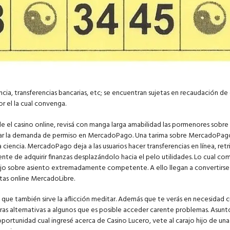
cia, transferencias bancarias, etc; se encuentran sujetas en recaudación d
r el la cual convenga.
 el casino online, revisá con manga larga amabilidad las pormenores sobre l
 enviar la demanda de permiso en MercadoPago. Una tarima sobre MercadoPag
 ciencia. MercadoPago deja a las usuarios hacer transferencias en línea, retr
ente de adquirir finanzas desplazándolo hacia el pelo utilidades. Lo cual c
bajo sobre asiento extremadamente competente. A ello llegan a convertirse 
tas online MercadoLibre.
e también sirve la aflicción meditar. Además que te verás en necesidad cu
 alternativas a algunos que es posible acceder carente problemas. Asunto p
portunidad cual ingresé acerca de Casino Lucero, vete al carajo hijo de una 