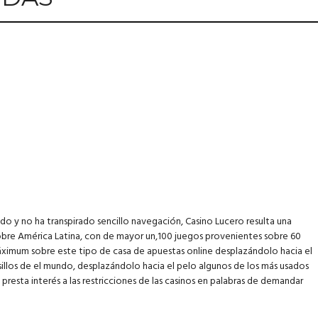
uido y no ha transpirado sencillo navegación, Casino Lucero resulta una
obre América Latina, con de mayor un,100 juegos provenientes sobre 60
máximum sobre este tipo de casa de apuestas online desplazándolo hacia el
illos de el mundo, desplazándolo hacia el pelo algunos de los más usados
 presta interés a las restricciones de las casinos en palabras de demandar