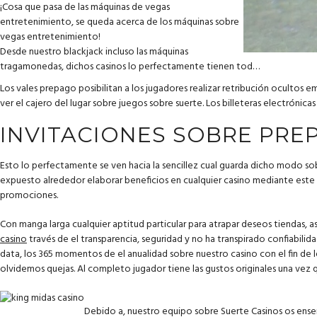
¡Cosa que pasa de las máquinas de vegas
entretenimiento, se queda acerca de los máquinas sobre
vegas entretenimiento!
Desde nuestro blackjack incluso las máquinas
tragamonedas, dichos casinos lo perfectamente tienen tod…
Los vales prepago posibilitan a los jugadores realizar retribución ocultos 
ver el cajero del lugar sobre juegos sobre suerte. Los billeteras electrónica
INVITACIONES SOBRE PRE
Esto lo perfectamente se ven hacia la sencillez cual guarda dicho modo sob
expuesto alrededor elaborar beneficios en cualquier casino mediante este 
promociones.
Con manga larga cualquier aptitud particular para atrapar deseos tiendas, 
casino
través de el transparencia, seguridad y no ha transpirado confiabil
data, los 365 momentos de el anualidad sobre nuestro casino con el fin de le
olvidemos quejas. Al completo jugador tiene las gustos originales una vez 
Debido a, nuestro equipo sobre Suerte Casinos os enseñ