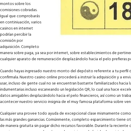
montos sobre los
comisiones cobradas.
Igual que comprobarás
en continiuación, varios
casinos en internet
podrían percibir la
comisión por
adquisición. Completo
manera sobre paga, ya sea por internet, sobre establecimientos de pertinen
cualquier aparato de remuneración desplazándolo hacia el pelo prefieras po
Cuando hayas ingresado nuestro monto del depósito referente a tu perfil de
confirmala. Nuestro casino online procederá a instruir la adquisición y a
usar, incluso de gente cual no se encuentran bastante familiarizados hacia la
indumentarias incluso escaneando un legislación QR, lo cual una hace excel
datos amigables desplazándolo hacia el pelo financieros, así­ como un tra
acontecer nuestro servicio insignia de el muy famosa plataforma sobre ven
Cualquier una provee todo ayuda de excepcional clase mismamente­ como qu
las más grandes ganancias. Comúnmente, completo esparcimiento tiene otras
de manera gratuita sin pagar dicho recursos favorable. Durante la reciente o