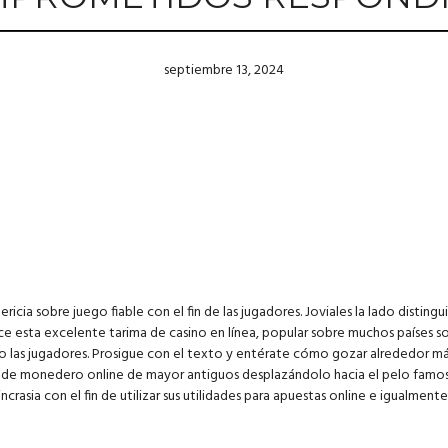
septiembre 13, 2024
icia sobre juego fiable con el fin de las jugadores. Joviales la lado disting
e esta excelente tarima de casino en línea, popular sobre muchos países s
undo las jugadores. Prosigue con el texto y entérate cómo gozar alrededor 
jos de monedero online de mayor antiguos desplazándolo hacia el pelo famos
crasia con el fin de utilizar sus utilidades para apuestas online e igualmente