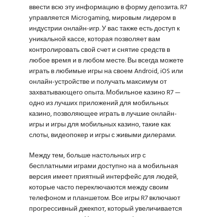
ввести всю эту информацию в форму депозита. R7
управляется Microgaming, мировым лидером в
индустрии онлайн-игр. У вас также есть доступ к
уникальной кассе, которая позволяет вам
контролировать свой счет и снятие средств в
любое время и в любом месте. Вы всегда можете
играть в любимые игры на своем Android, iOS или
онлайн-устройстве и получать максимум от
захватывающего опыта. Мобильное казино R7 —
одно из лучших приложений для мобильных
казино, позволяющее играть в лучшие онлайн-
игры и игры для мобильных казино, такие как
слоты, видеопокер и игры с живыми дилерами.
Между тем, больше настольных игр с
бесплатными играми доступно на а мобильная
версия имеет приятный интерфейс для людей,
которые часто переключаются между своим
телефоном и планшетом. Все игры R7 включают
прогрессивный джекпот, который увеличивается