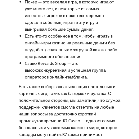
Покер — это веселая игра, в которую играют
уже много лет, и некоторые из самых
известных игроков в покер всех времен
сделали себе имя, играя в эту игру и
выигрывая большие суммы денег.
Есть что-то особенное в том, чтобы играть в
онлайн-игры казино на реальные деньги без
неудобств, связанных с загрузкой какого-либо
программного обеспечения.
Casino Rewards Group — это
высококонкурентная и успешная группа
операторов онлайн-гемблинга.
Есть также выбор захватывающих настольных и
карточных игр, таких как блэкджек и рулетка. С
положительной стороны, мы заметили, что служба
поддержки клиентов смогла ответить на любые
наши вопросы за достаточно короткий
промежуток времени. R7 Casino — одно из самых
безопасных и уважаемых казино в мире, которое
канадцы могут найти. R7 также принимает