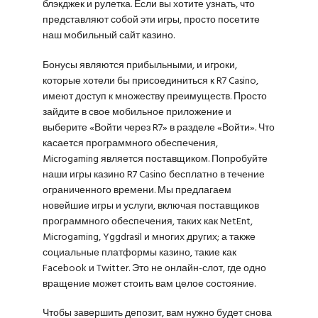
блэкджек и рулетка. Если вы хотите узнать, что
представляют собой эти игры, просто посетите
наш мобильный сайт казино.
Бонусы являются прибыльными, и игроки,
которые хотели бы присоединиться к R7 Casino,
имеют доступ к множеству преимуществ. Просто
зайдите в свое мобильное приложение и
выберите «Войти через R7» в разделе «Войти». Что
касается программного обеспечения,
Microgaming является поставщиком. Попробуйте
наши игры казино
R7 Casino
бесплатно в течение
ограниченного времени. Мы предлагаем
новейшие игры и услуги, включая поставщиков
программного обеспечения, таких как NetEnt,
Microgaming, Yggdrasil и многих других; а также
социальные платформы казино, такие как
Facebook и Twitter. Это не онлайн-слот, где одно
вращение может стоить вам целое состояние.
Чтобы завершить депозит, вам нужно будет снова