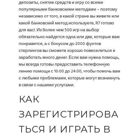
депозиты, снятие средств и игру со всеми
популярными банковскими методами – поэтому
независимо от того, в какой стране вы живете или
какой банковский метод используете, R7 готово
для вас!. Из более чем 500 игр на выбор
обязательно найдется одна или две, которые вам
понравятся, а с бонусом до 2000 фунтов
стерлингов вы сможете хорошо повеселиться и
заработать много денег. Если вам нужна помощь,
мы всегда готовы предоставить телефонную
линию помощи с 10:00 до 24:00, чтобы помочь вам
с любыми проблемами, которые могут возникнуть
в связи с нашими услугами.
КАК
ЗАРЕГИСТРИРОВА
ТЬСЯ И ИГРАТЬ В