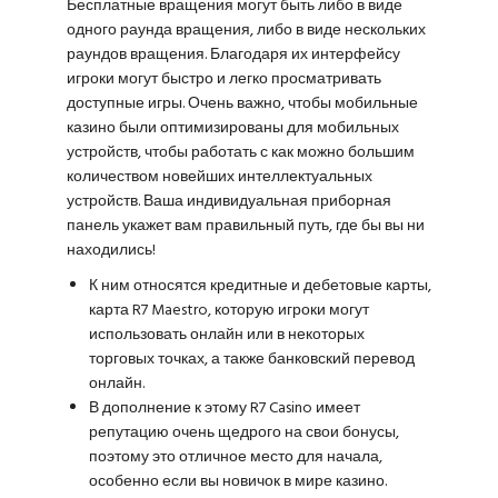
Бесплатные вращения могут быть либо в виде
одного раунда вращения, либо в виде нескольких
раундов вращения. Благодаря их интерфейсу
игроки могут быстро и легко просматривать
доступные игры. Очень важно, чтобы мобильные
казино были оптимизированы для мобильных
устройств, чтобы работать с как можно большим
количеством новейших интеллектуальных
устройств. Ваша индивидуальная приборная
панель укажет вам правильный путь, где бы вы ни
находились!
К ним относятся кредитные и дебетовые карты,
карта R7 Maestro, которую игроки могут
использовать онлайн или в некоторых
торговых точках, а также банковский перевод
онлайн.
В дополнение к этому R7 Casino имеет
репутацию очень щедрого на свои бонусы,
поэтому это отличное место для начала,
особенно если вы новичок в мире казино.