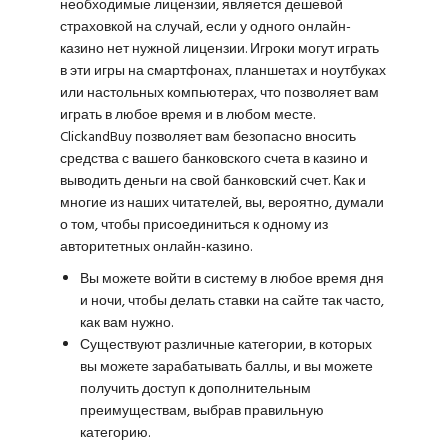
необходимые лицензии, является дешевой
страховкой на случай, если у одного онлайн-
казино нет нужной лицензии. Игроки могут играть
в эти игры на смартфонах, планшетах и ноутбуках
или настольных компьютерах, что позволяет вам
играть в любое время и в любом месте.
ClickandBuy позволяет вам безопасно вносить
средства с вашего банковского счета в казино и
выводить деньги на свой банковский счет. Как и
многие из наших читателей, вы, вероятно, думали
о том, чтобы присоединиться к одному из
авторитетных онлайн-казино.
Вы можете войти в систему в любое время дня
и ночи, чтобы делать ставки на сайте так часто,
как вам нужно.
Существуют различные категории, в которых
вы можете зарабатывать баллы, и вы можете
получить доступ к дополнительным
преимуществам, выбрав правильную
категорию.