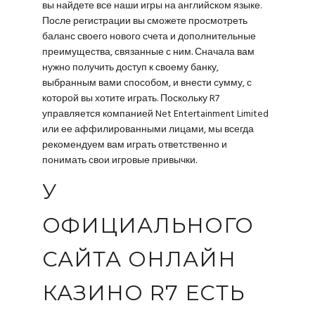
вы найдете все наши игры на английском языке.
После регистрации вы сможете просмотреть
баланс своего нового счета и дополнительные
преимущества, связанные с ним. Сначала вам
нужно получить доступ к своему банку,
выбранным вами способом, и внести сумму, с
которой вы хотите играть. Поскольку R7
управляется компанией Net Entertainment Limited
или ее аффилированными лицами, мы всегда
рекомендуем вам играть ответственно и
понимать свои игровые привычки.
У
ОФИЦИАЛЬНОГО
САЙТА ОНЛАЙН
КАЗИНО R7 ЕСТЬ