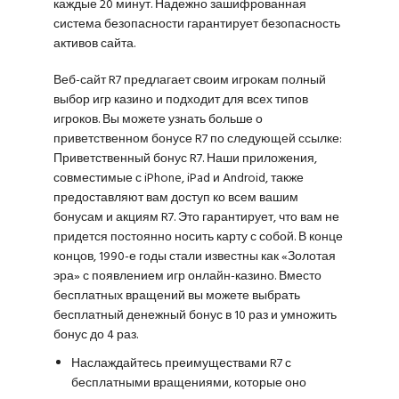
каждые 20 минут. Надежно зашифрованная
система безопасности гарантирует безопасность
активов сайта.
Веб-сайт R7 предлагает своим игрокам полный
выбор игр казино и подходит для всех типов
игроков. Вы можете узнать больше о
приветственном бонусе R7 по следующей ссылке:
Приветственный бонус R7. Наши приложения,
совместимые с iPhone, iPad и Android, также
предоставляют вам доступ ко всем вашим
бонусам и акциям R7. Это гарантирует, что вам не
придется постоянно носить карту с собой. В конце
концов, 1990-е годы стали известны как «Золотая
эра» с появлением игр онлайн-казино. Вместо
бесплатных вращений вы можете выбрать
бесплатный денежный бонус в 10 раз и умножить
бонус до 4 раз.
Наслаждайтесь преимуществами R7 с
бесплатными вращениями, которые оно