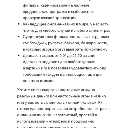
фильтры, сканирование на наличие
вредоносных программ и выборочные
проверки каждой транзакции.
Как ведущее онлайн-казино в мире, у нас есть
что-то для любого случая и любого стиля игры.
Существуют все формы настольных игр, таких
как блэкджек, рулетка, баккара, баккара, кости,
в которых игроки могут выиграть по-крупному.
Диапазон ставок от 0,01 до 25,00 за спин
идеально подходит для любого уровня
азартных игр и позволяет удовлетворить ряд
требований как для начинающих, так и для
опытных игроков.
Хотите ли вы сыграть в карточные игры на
реальные деньги или настольные игры в казино
или у вас есть склонность к онлайн-слотам, R7
готово удовлетворить ваши потребности в играх в
онлайн-казино. Наш элегантный, простой в
использовании интерфейс и продуманно
настроенные приложения готовы дать вам