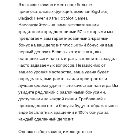
Это живое казино имеет еще больше
привлекательных функций, включая Bigstake,
Blacjack Fever и Xtra Hot Slot Games.
Наслаждайтесь нашими эксклюзивными
кредитными предложениями R7, с которыми мы
предлагаем вам гарантированный 2-кратный
бонус на ваш депозит плюс 50%-й бонус на ваш
первый депозит. Если вы хотите знать, как
остановиться и начать играть, загляните в раздел
часто задаваемых вопросов. Независимо от
вашего уровня мастерства, ваша удача будет
определять, выиграете вы или проиграете, и
лучшая форма удачи — это качественная игра. Вы
увидите ряд линий с различными бонусами,
доступными на каждой линии. Требований к
прохождению нет, и бонусы будут отображаться в
виде бесплатных вращений и 100% бонуса за
каждый сделанный депозит.
Однако выбор казино, имеющего все