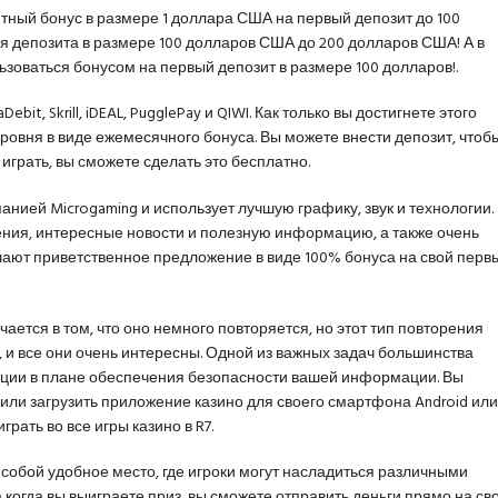
тный бонус в размере 1 доллара США на первый депозит до 100
 депозита в размере 100 долларов США до 200 долларов США! А в
ьзоваться бонусом на первый депозит в размере 100 долларов!.
taDebit, Skrill, iDEAL, PugglePay и QIWI. Как только вы достигнете этого
ровня в виде ежемесячного бонуса. Вы можете внести депозит, чтоб
е играть, вы сможете сделать это бесплатно.
нией Microgaming и использует лучшую графику, звук и технологии.
ения, интересные новости и полезную информацию, а также очень
чают приветственное предложение в виде 100% бонуса на свой перв
чается в том, что оно немного повторяется, но этот тип повторения
и все они очень интересны. Одной из важных задач большинства
ации в плане обеспечения безопасности вашей информации. Вы
е или загрузить приложение казино для своего смартфона Android или
грать во все игры казино в R7.
обой удобное место, где игроки могут насладиться различными
когда вы выиграете приз, вы сможете отправить деньги прямо на св