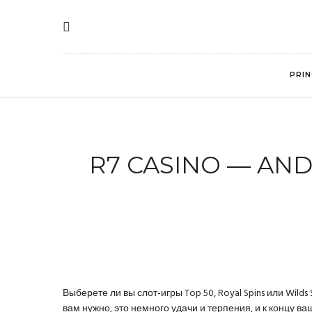
PRIN
R7 CASINO — AND
Выберете ли вы слот-игры Top 50, Royal Spins или Wilds
вам нужно, это немного удачи и терпения, и к концу в