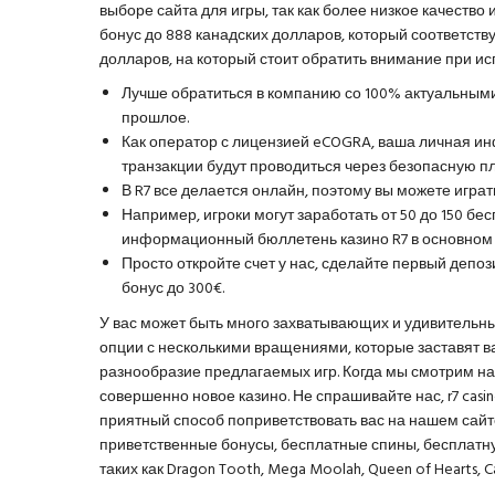
выборе сайта для игры, так как более низкое качество
бонус до 888 канадских долларов, который соответств
долларов, на который стоит обратить внимание при ис
Лучше обратиться в компанию со 100% актуальными 
прошлое.
Как оператор с лицензией eCOGRA, ваша личная инф
транзакции будут проводиться через безопасную п
В R7 все делается онлайн, поэтому вы можете играт
Например, игроки могут заработать от 50 до 150 бе
информационный бюллетень казино R7 в основном и
Просто откройте счет у нас, сделайте первый депоз
бонус до 300€.
У вас может быть много захватывающих и удивительны
опции с несколькими вращениями, которые заставят ва
разнообразие предлагаемых игр. Когда мы смотрим на 
совершенно новое казино. Не спрашивайте нас,
r7 casi
приятный способ поприветствовать вас на нашем сайте
приветственные бонусы, бесплатные спины, бесплатну
таких как Dragon Tooth, Mega Moolah, Queen of Hearts, Ca