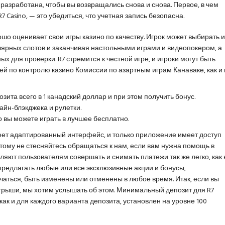
о разработана, чтобы вы возвращались снова и снова. Первое, в чем
7 Casino, — это убедиться, что учетная запись безопасна.
рошо оценивает свои игры казино по качеству. Игрок может выбирать и
улярных слотов и заканчивая настольными играми и видеопокером, а
 для проверки. R7 стремится к честной игре, и игроки могут быть
й по контролю казино Комиссии по азартным играм Канаваке, как и 
позита всего в 1 канадский доллар и при этом получить бонус.
айн-блэкджека и рулетки.
то вы можете играть в лучшее бесплатно.
меет адаптированный интерфейс, и только приложение имеет доступ
тому не стесняйтесь обращаться к нам, если вам нужна помощь в
яют пользователям совершать и снимать платежи так же легко, как 
предлагать любые или все эксклюзивные акции и бонусы,
чаться, быть изменены или отменены в любое время. Итак, если вы
грыши, мы хотим услышать об этом. Минимальный депозит для R7
как и для каждого варианта депозита, установлен на уровне 100