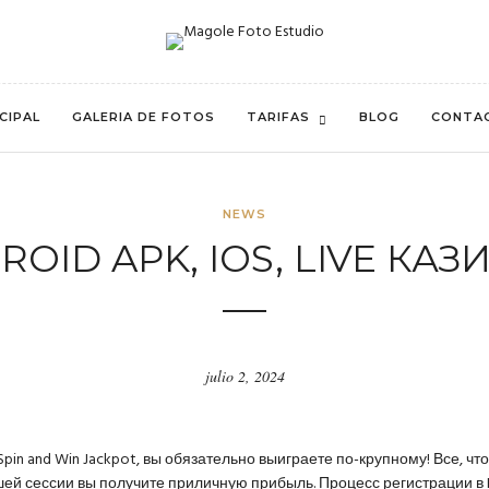
CIPAL
GALERIA DE FOTOS
TARIFAS
BLOG
CONTA
NEWS
ROID APK, IOS, LIVE КА
julio 2, 2024
 Spin and Win Jackpot, вы обязательно выиграете по-крупному! Все, что
ашей сессии вы получите приличную прибыль. Процесс регистрации в 