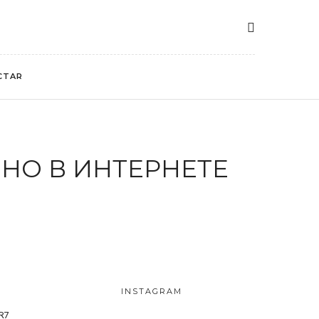
CTAR
ЗИНО В ИНТЕРНЕТЕ
INSTAGRAM
R7