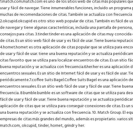
1.match.com.match.com es uno de los sitios web de citas más populares que e
usar y fácil de navegar. Tiene innumerables funciones, incluido un programa
muchas de recomendaciones de citas. También se actualiza con frecuencia y
2.okcupid.okcupid es otro sitio web popular de citas. También es fácil de usa
de navegar y tiene algunas características, incluida una pantalla de person
consejos para citas. 3.tinder.tinder es una aplicación de citas muy conocida 
de citas. Es un sitio web fácil de usar y es fácil de usar. Tiene buena reputac
4.hornet.hornet es otra aplicación de citas popular que se utiliza para encont
de usar y fácil de usar. tiene una buena reputación y se actualiza periódicam
citas favorito que se utiliza para localizar encuentros de citas. Es un sitio fác
buena reputación y se actualiza con frecuencia.6.her.her es una aplicación de
encuentros sexuales. Es un sitio de Internet fácil de usar y es fácil de usar. 
periódicamente.7.coffee Suits Bagel.Coffee Suits Bagel es una aplicación de 
encuentros sexuales. Es un sitio web fácil de usar y fácil de usar. Tiene buen
frecuencia. 8.bumble.bumble es un software de citas que se utiliza para desc
fácil de usar y fácil de usar. Tiene buena reputación y se actualiza periódica
aplicación de citas que se utiliza para conseguir conexiones de citas. Es un sit
una buena reputación y se actualiza con frecuencia. 10. Match Group. El eq
empresas de citas más grandes del mundo, además es propietario. varios siti
match.com, okcupid, tinder, hornet, grindr y her.