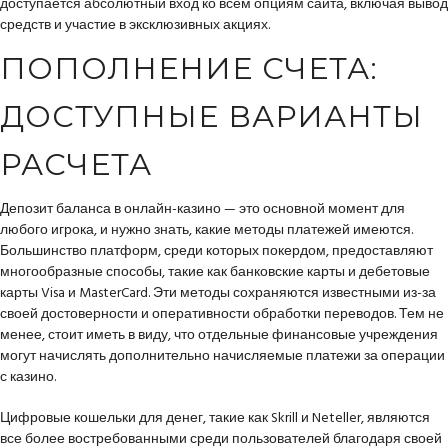
доступается абсолютный вход ко всем опциям сайта, включая вывод
средств и участие в эксклюзивных акциях.
ПОПОЛНЕНИЕ СЧЕТА:
ДОСТУПНЫЕ ВАРИАНТЫ
РАСЧЕТА
Депозит баланса в онлайн-казино — это основной момент для
любого игрока, и нужно знать, какие методы платежей имеются.
Большинство платформ, среди которых покердом, предоставляют
многообразные способы, такие как банковские карты и дебетовые
карты Visa и MasterCard. Эти методы сохраняются известными из-за
своей достоверности и оперативности обработки переводов. Тем не
менее, стоит иметь в виду, что отдельные финансовые учреждения
могут начислять дополнительно начисляемые платежи за операции
с казино.
Цифровые кошельки для денег, такие как Skrill и Neteller, являются
все более востребованными среди пользователей благодаря своей