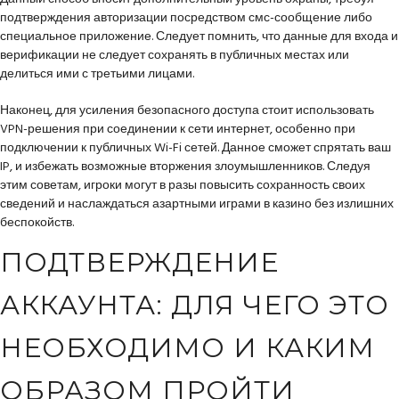
подтверждения авторизации посредством смс-сообщение либо
специальное приложение. Следует помнить, что данные для входа и
верификации не следует сохранять в публичных местах или
делиться ими с третьими лицами.
Наконец, для усиления безопасного доступа стоит использовать
VPN-решения при соединении к сети интернет, особенно при
подключении к публичных Wi-Fi сетей. Данное сможет спрятать ваш
IP, и избежать возможные вторжения злоумышленников. Следуя
этим советам, игроки могут в разы повысить сохранность своих
сведений и наслаждаться азартными играми в казино без излишних
беспокойств.
ПОДТВЕРЖДЕНИЕ
АККАУНТА: ДЛЯ ЧЕГО ЭТО
НЕОБХОДИМО И КАКИМ
ОБРАЗОМ ПРОЙТИ