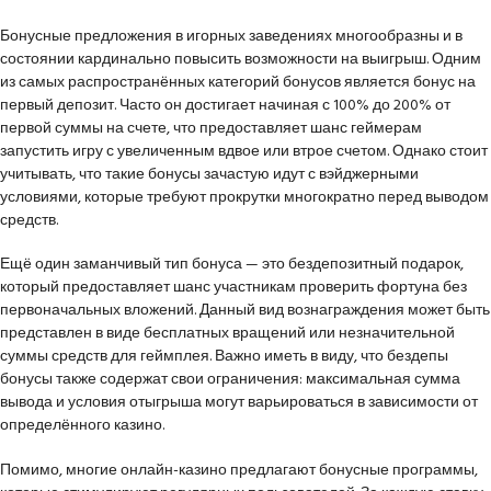
Бонусные предложения в игорных заведениях многообразны и в
состоянии кардинально повысить возможности на выигрыш. Одним
из самых распространённых категорий бонусов является бонус на
первый депозит. Часто он достигает начиная с 100% до 200% от
первой суммы на счете, что предоставляет шанс геймерам
запустить игру с увеличенным вдвое или втрое счетом. Однако стоит
учитывать, что такие бонусы зачастую идут с вэйджерными
условиями, которые требуют прокрутки многократно перед выводом
средств.
Ещё один заманчивый тип бонуса — это бездепозитный подарок,
который предоставляет шанс участникам проверить фортуна без
первоначальных вложений. Данный вид вознаграждения может быть
представлен в виде бесплатных вращений или незначительной
суммы средств для геймплея. Важно иметь в виду, что бездепы
бонусы также содержат свои ограничения: максимальная сумма
вывода и условия отыгрыша могут варьироваться в зависимости от
определённого казино.
Помимо, многие онлайн-казино предлагают бонусные программы,