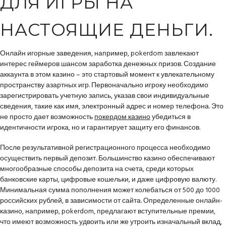
ДЛЯ ИГРЫ НА
НАСТОЯЩИЕ ДЕНЬГИ.
Онлайн игорные заведения, например, pokerdom завлекают
интерес геймеров шансом заработка денежных призов. Создание
аккаунта в этом казино – это стартовый момент к увлекательному
пространству азартных игр. Первоначально игроку необходимо
зарегистрировать учетную запись, указав свои индивидуальные
сведения, такие как имя, электронный адрес и номер телефона. Это
не просто дает возможность
покердом казино
убедиться в
идентичности игрока, но и гарантирует защиту его финансов.
После результативной регистрационного процесса необходимо
осуществить первый депозит. Большинство казино обеспечивают
многообразные способы депозита на счета, среди которых
банковские карты, цифровые кошельки, и даже цифровую валюту.
Минимальная сумма пополнения может колебаться от 500 до 1000
российских рублей, в зависимости от сайта. Определенные онлайн-
казино, например, pokerdom, предлагают вступительные премии,
что имеют возможность удвоить или же утроить изначальный вклад,