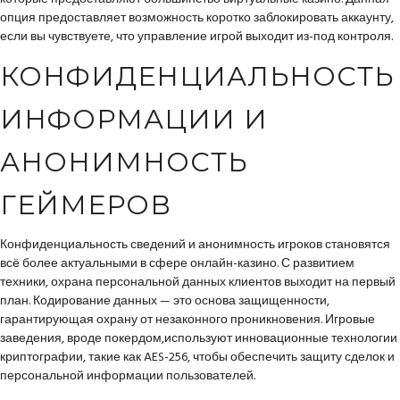
опция предоставляет возможность коротко заблокировать аккаунту,
если вы чувствуете, что управление игрой выходит из-под контроля.
КОНФИДЕНЦИАЛЬНОСТЬ
ИНФОРМАЦИИ И
АНОНИМНОСТЬ
ГЕЙМЕРОВ
Конфиденциальность сведений и анонимность игроков становятся
всё более актуальными в сфере онлайн-казино. С развитием
техники, охрана персональной данных клиентов выходит на первый
план. Кодирование данных — это основа защищенности,
гарантирующая охрану от незаконного проникновения. Игровые
заведения, вроде покердом,используют инновационные технологии
криптографии, такие как AES-256, чтобы обеспечить защиту сделок и
персональной информации пользователей.