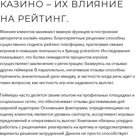
КАЗИНО – ИХ ВЛИЯНИЕ
НА РЕЙТИНГ.
Мнения клиентов занимают важную функцию в построении
авторитета онлайн-казино. Благоприятные рецензии способны
существенно поднять рейтинг платформы, притягивая свежих
игроков и повышая лояльность к бренду pokerdom. Исследования
показывают, что более семидесяти процентов игроков
осуществляют заключение о регистрации, базируясь на отзывах
других геймеров. В параллельно, негативные отзывы способны
причинить значительный урон имиджу, в частности когда речь идет о
таких вопросов, как честность игр или надежность выплат.
Геймеры часто делятся своим опытом на профильных площадках и
социальных сетях, что обеспечивает отзывы достижимыми для
широкой аудитории. Основными факторами, определяющими на
оценку клиентов, являются уровень саппорта, ассортимент игровых
предложений и оперативность выплат. Компании обязаны усердно
работать с рецензиями: реагировать на критику и предусматривать
варианты решения затруднений. Данное не просто способствует