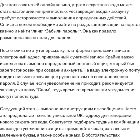
Для пользователей онлайн казино, утрата секретного кода может
стать настоящей неприятностью. Реставрация входа к аккаунту
требует осторожности и выполнения определенных действий.
Сначала делом необходимо зайти на раздел авторизации на портал
казино и найти "линк" "Забыли пароль?". Она как правило
размещена возле поля для пароля.
После клика по эту гиперссылку, платформа предложит вписать
электронный адрес, привязанный к учетной записи. Крайне важно
использовать именно определенный почтовый ящик, который был
зарегистрирован при создании аккаунта. На вашу электронную почту
придет письмо включающее руководством по восстановлению
пароля. В случае, если уведомление не приходит, рекомендуется
заглянуть в папку "Спам", ведь время от времени эти уведомления
могут попасть туда.
Следующий этап — выполнение инструкциям из сообщения. Часто
это предполагает клик по уникальной URL-адресу для генерации
нового секретного кода. Советуется подбирать трудные комбинации
знаков для увеличения защиты: применяйте числа, заглавные и
маленькие буквы, а также особые знаки. В обстоятельствах