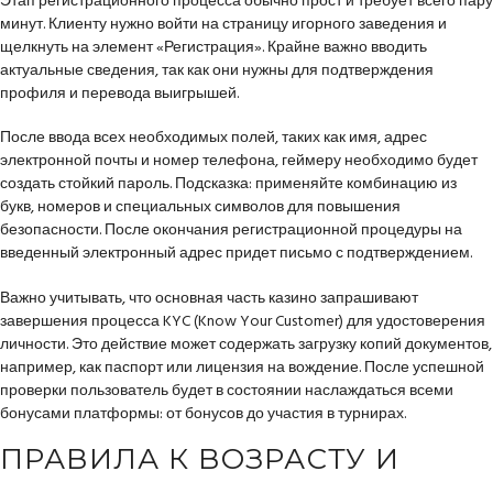
Этап регистрационного процесса обычно прост и требует всего пару
минут. Клиенту нужно войти на страницу игорного заведения и
щелкнуть на элемент «Регистрация». Крайне важно вводить
актуальные сведения, так как они нужны для подтверждения
профиля и перевода выигрышей.
После ввода всех необходимых полей, таких как имя, адрес
электронной почты и номер телефона, геймеру необходимо будет
создать стойкий пароль. Подсказка: применяйте комбинацию из
букв, номеров и специальных символов для повышения
безопасности. После окончания регистрационной процедуры на
введенный электронный адрес придет письмо с подтверждением.
Важно учитывать, что основная часть казино запрашивают
завершения процесса KYC (Know Your Customer) для удостоверения
личности. Это действие может содержать загрузку копий документов,
например, как паспорт или лицензия на вождение. После успешной
проверки пользователь будет в состоянии наслаждаться всеми
бонусами платформы: от бонусов до участия в турнирах.
ПРАВИЛА К ВОЗРАСТУ И