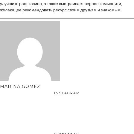
улучшить ранг казино, а также выстраивает верное комьюнити,
желающее рекомендовать ресурс своим друзьям и знакомым.
MARINA GOMEZ
INSTAGRAM