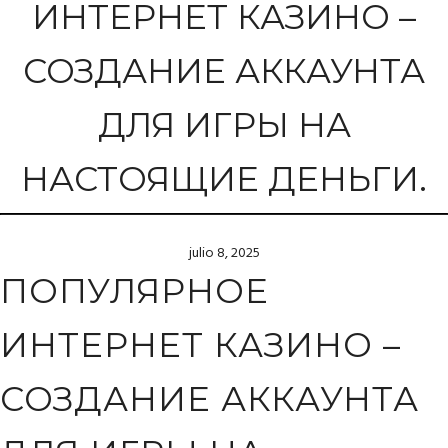
ИНТЕРНЕТ КАЗИНО –
СОЗДАНИЕ АККАУНТА
ДЛЯ ИГРЫ НА
НАСТОЯЩИЕ ДЕНЬГИ.
julio 8, 2025
ПОПУЛЯРНОЕ
ИНТЕРНЕТ КАЗИНО –
СОЗДАНИЕ АККАУНТА