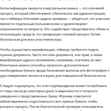
Аутентификация аккаунта в виртуальном казино — это ключевой
процесс, который обеспечивает обезопасить как администрацию,
так и геймера. Ключевая задача проверки — убедиться, что участник
является подлинным пользователем и удовлетворяет
ограничениям по возрасту. Это содействует предотвратить обман и
легализацию средств, что превращает игровой процесс более
безопасным для всех участников игры.
Чтобы осуществить верификацию, геймеру требуется подать
нужные документы. Часто это скан документа, или прав, а также
верификация адреса проживания, например, платежка за свет.
Некоторые казино способны запросить дополнительно
необходимые бумаги, вроде банковская выписка или фотография с
удостоверением личности в руках для повышенной безопасности.
Следует подчеркнуть, что этап подтверждения может потребовать
от пары часов до некоторых дней, в зависимости от игорного
заведения и представленных бумаг. Игрокам советуется
заблаговременно подготовиться к все нужные бумаги, чтобы
ускорить процесс. После благополучной проверки пользователь