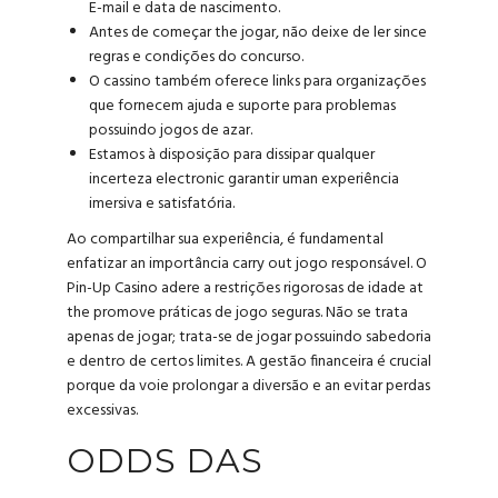
E-mail e data de nascimento.
Antes de começar the jogar, não deixe de ler since
regras e condições do concurso.
O cassino também oferece links para organizações
que fornecem ajuda e suporte para problemas
possuindo jogos de azar.
Estamos à disposição para dissipar qualquer
incerteza electronic garantir uman experiência
imersiva e satisfatória.
Ao compartilhar sua experiência, é fundamental
enfatizar an importância carry out jogo responsável. O
Pin-Up Casino adere a restrições rigorosas de idade at
the promove práticas de jogo seguras. Não se trata
apenas de jogar; trata-se de jogar possuindo sabedoria
e dentro de certos limites. A gestão financeira é crucial
porque da voie prolongar a diversão e an evitar perdas
excessivas.
ODDS DAS