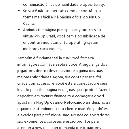
combinação única de habilidade e opportunity.
Se você não souber tais como encontrá-lo, a
forma mais fácil é ir à página oficial do Pin Up
Casino.
Abrindo the página principal carry out cassino
virtual Pin Up Brasil, você tem a possibilidade de
encontrar imediatamente operating-system
melhores caça-níqueis.
Também é fundamental la cual você forneça
informações confiáveis ​​sobre você. A segurança dos
jogadores dentro desse cassino é alguma das suas
maiores prioridades. Agora, sua conta pessoal foi
criada com sucesso, e você estará conectado e será
levado para the página inicial, nas quais poderá fazer 1
depósito em recurso financeiro e começar a good
apostar na Flag Up Cassino. Reforçando an ideia, nossa
equipe de atendimento ao cliente mantém padrões
elevados para profissionalismo. Nossos colaboradores
são experientes, corteses e estão prontos para
atender a new qualquer demanda dos jogadores.