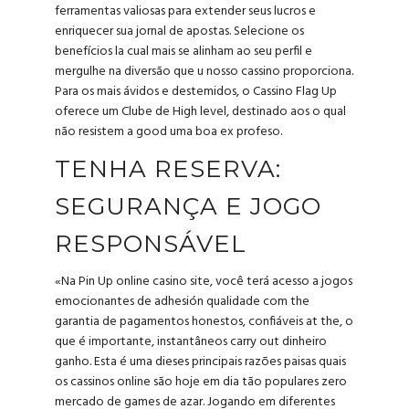
ferramentas valiosas para extender seus lucros e
enriquecer sua jornal de apostas. Selecione os
benefícios la cual mais se alinham ao seu perfil e
mergulhe na diversão que u nosso cassino proporciona.
Para os mais ávidos e destemidos, o Cassino Flag Up
oferece um Clube de High level, destinado aos o qual
não resistem a good uma boa ex profeso.
TENHA RESERVA:
SEGURANÇA E JOGO
RESPONSÁVEL
«Na Pin Up online casino site, você terá acesso a jogos
emocionantes de adhesión qualidade com the
garantia de pagamentos honestos, confiáveis at the, o
que é importante, instantâneos carry out dinheiro
ganho. Esta é uma dieses principais razões paisas quais
os cassinos online são hoje em dia tão populares zero
mercado de games de azar. Jogando em diferentes