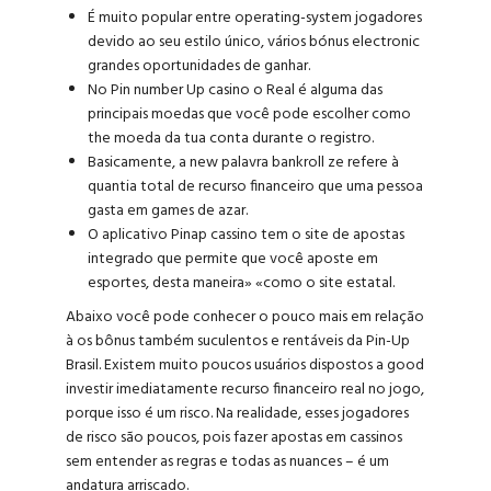
É muito popular entre operating-system jogadores
devido ao seu estilo único, vários bónus electronic
grandes oportunidades de ganhar.
No Pin number Up casino o Real é alguma das
principais moedas que você pode escolher como
the moeda da tua conta durante o registro.
Basicamente, a new palavra bankroll ze refere à
quantia total de recurso financeiro que uma pessoa
gasta em games de azar.
O aplicativo Pinap cassino tem o site de apostas
integrado que permite que você aposte em
esportes, desta maneira» «como o site estatal.
Abaixo você pode conhecer o pouco mais em relação
à os bônus também suculentos e rentáveis da Pin-Up
Brasil. Existem muito poucos usuários dispostos a good
investir imediatamente recurso financeiro real no jogo,
porque isso é um risco. Na realidade, esses jogadores
de risco são poucos, pois fazer apostas em cassinos
sem entender as regras e todas as nuances – é um
andatura arriscado.