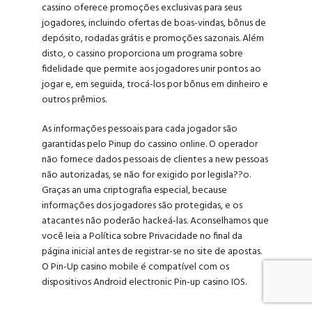
cassino oferece promoções exclusivas para seus
jogadores, incluindo ofertas de boas-vindas, bônus de
depósito, rodadas grátis e promoções sazonais. Além
disto, o cassino proporciona um programa sobre
fidelidade que permite aos jogadores unir pontos ao
jogar e, em seguida, trocá-los por bônus em dinheiro e
outros prêmios.
As informações pessoais para cada jogador são
garantidas pelo Pinup do cassino online. O operador
não fornece dados pessoais de clientes a new pessoas
não autorizadas, se não for exigido por legisla??o.
Graças an uma criptografia especial, because
informações dos jogadores são protegidas, e os
atacantes não poderão hackeá-las. Aconselhamos que
você leia a Política sobre Privacidade no final da
página inicial antes de registrar-se no site de apostas.
O Pin-Up сasino mobile é compatível com os
dispositivos Android electronic Pin-up casino IOS.