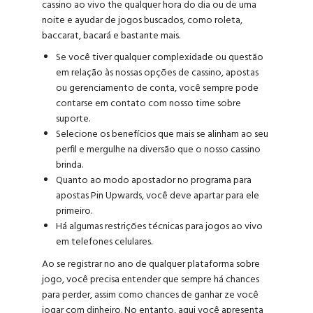
cassino ao vivo the qualquer hora do dia ou de uma
noite e ayudar de jogos buscados, como roleta,
baccarat, bacará e bastante mais.
Se você tiver qualquer complexidade ou questão
em relação às nossas opções de cassino, apostas
ou gerenciamento de conta, você sempre pode
contarse em contato com nosso time sobre
suporte.
Selecione os benefícios que mais se alinham ao seu
perfil e mergulhe na diversão que o nosso cassino
brinda.
Quanto ao modo apostador no programa para
apostas Pin Upwards, você deve apartar para ele
primeiro.
Há algumas restrições técnicas para jogos ao vivo
em telefones celulares.
Ao se registrar no ano de qualquer plataforma sobre
jogo, você precisa entender que sempre há chances
para perder, assim como chances de ganhar ze você
jogar com dinheiro. No entanto, aqui você apresenta