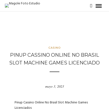
CASINO
PINUP CASSINO ONLINE NO BRASIL
SLOT MACHINE GAMES LICENCIADO
mayo 3, 2023
Pinup Cassino Online No Brasil Slot Machine Games
Licenciados