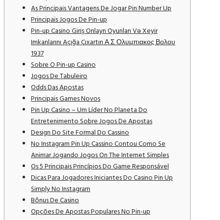
As Principais Vantagens De Jogar Pin Number Up
Principais Jogos De Pin-up
Pin-up Casino Giriş Onlayn Oyunları Və Xeyir
Imkanlarını Açığa Çıxartın Α Σ Ολυμπιακος Βολου
1937
Sobre O Pin-up Casino
Jogos De Tabuleiro
Odds Das Apostas
Principais Games Novos
Pin Up Casino – Um Líder No Planeta Do
Entretenimento Sobre Jogos De Apostas
Design Do Site Formal Do Cassino
No Instagram Pin Up Cassino Contou Como Se
Animar Jogando Jogos On The Internet Simples
Os 5 Principais Princípios Do Game Responsável
Dicas Para Jogadores Iniciantes Do Casino Pin Up
Simply No Instagram
Bônus De Casino
Opções De Apostas Populares No Pin-up