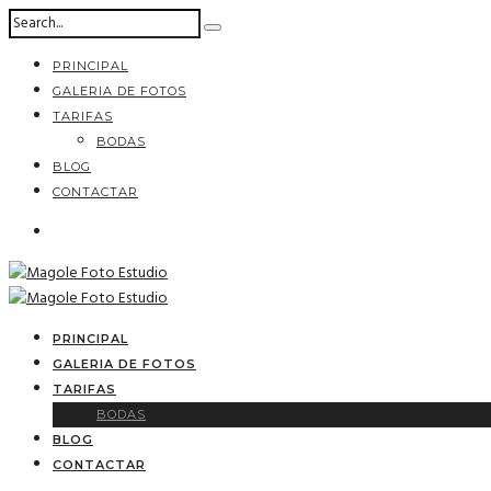
PRINCIPAL
GALERIA DE FOTOS
TARIFAS
BODAS
BLOG
CONTACTAR
PRINCIPAL
GALERIA DE FOTOS
TARIFAS
BODAS
BLOG
CONTACTAR