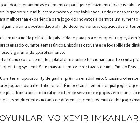
jogadores ferramentas e elementos para gerir eficazmente os seus hábitos 
a jogadores la cual buscam emoção e confiabilidade. Todas essas vantagens
ara melhorar an experiência para jogo dos novatos e permite um aumento 
 alguma ótima oportunidade afin de desenvolver suas capacidades anterior
 tem uma rígida política de privacidade para proteger operating-system j
racterizado durante temas únicos, histórias cativantes e jogabilidade dinâ
to esse algarismo de aparelhamento.
te técnico pelo tema de a plataforma online funcionar durante conta próp
operating system bônus mais suculentos e rentáveis de uma Pin-Up Brasil.
 Up e ter an opportunity de ganhar prêmios em dinheiro. O cassino oferece 
es joguem durante dinheiro real. É importante lembrar o qual jogar jogos 
 plataforma aqui no brasil que oferece serviços de jogos zero mais alto ní
re cassino diferentes no ano de diferentes formatos, muitos dos jogos ma
OYUNLARI VƏ XEYIR IMKANLARI