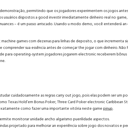
monstração, permitindo que os jogadores experimentem os jogos antes de
s usuários dispostos a good investir imediatamente dinheiro real no game, 
as nuances – é um passo arriscado. Usando u modo demo, você entenderá an
chine games com dezenas para linhas de deposito, o que incrementa signif
e comprender sua essência antes de começar the jogar com dinheiro. Não h
dade para operating-system jogadores jogarem electronic receberem bônus
ne.
studar cuidadosamente as regras carry out jogo, pois elas podem ser um p
mo Texas Hold’em Bonus Poker, Three Card Poker electronic Caribbean Stu
bem exatamente como fazer uma importante vitória neste game
pinup
.
permite monitorar unidade ancho algarismo puerilidade aspectos.
indas projetado para melhorar an experiência sobre jogo dos novatos e pe