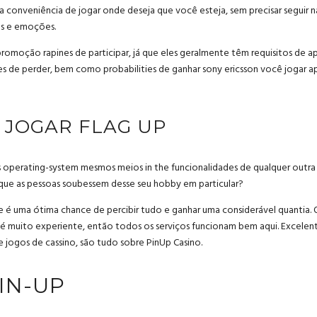
 conveniência de jogar onde deseja que você esteja, sem precisar seguir 
dos e emoções.
moção rapines de participar, já que eles geralmente têm requisitos de apos
 de perder, bem como probabilities de ganhar sony ericsson você jogar a
 JOGAR FLAG UP
dos operating-system mesmos meios in the funcionalidades de qualquer outr
ue as pessoas soubessem desse seu hobby em particular?
 é uma ótima chance de percibir tudo e ganhar uma considerável quantia.
é muito experiente, então todos os serviços funcionam bem aqui. Excele
 jogos de cassino, são tudo sobre PinUp Casino.
IN-UP