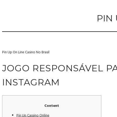
PIN
Pin Up On Line Casino No Brasil
JOGO RESPONSÁVEL PA
INSTAGRAM
Content
Pin Up Cassino Online