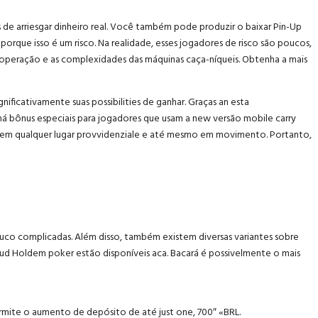
 arriesgar dinheiro real. Você também pode produzir o baixar Pin-Up
porque isso é um risco. Na realidade, esses jogadores de risco são poucos,
 operação e as complexidades das máquinas caça-níqueis. Obtenha a mais
icativamente suas possibilities de ganhar. Graças an esta
á bônus especiais para jogadores que usam a new versão mobile carry
 em qualquer lugar provvidenziale e até mesmo em movimento. Portanto,
ouco complicadas. Além disso, também existem diversas variantes sobre
d Holdem poker estão disponíveis aca. Bacará é possivelmente o mais
rmite o aumento de depósito de até just one, 700″ «BRL.