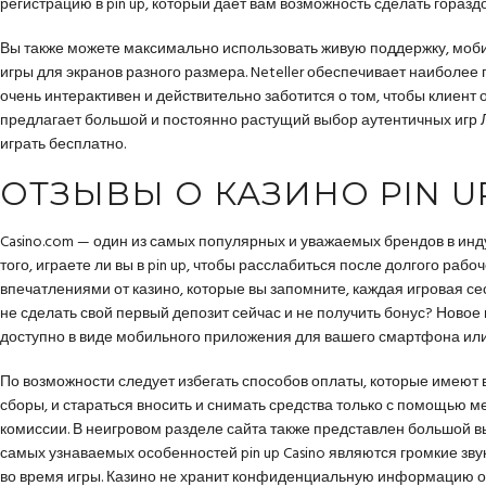
регистрацию в pin up, который дает вам возможность сделать гораздо
Вы также можете максимально использовать живую поддержку, мо
игры для экранов разного размера. Neteller обеспечивает наиболее
очень интерактивен и действительно заботится о том, чтобы клиент о
предлагает большой и постоянно растущий выбор аутентичных игр Л
играть бесплатно.
ОТЗЫВЫ О КАЗИНО PIN U
Casino.com — один из самых популярных и уважаемых брендов в инд
того, играете ли вы в pin up, чтобы расслабиться после долгого рабо
впечатлениями от казино, которые вы запомните, каждая игровая с
не сделать свой первый депозит сейчас и не получить бонус? Новое 
доступно в виде мобильного приложения для вашего смартфона ил
По возможности следует избегать способов оплаты, которые имеют
сборы, и стараться вносить и снимать средства только с помощью 
комиссии. В неигровом разделе сайта также представлен большой в
самых узнаваемых особенностей pin up Casino являются громкие з
во время игры. Казино не хранит конфиденциальную информацию о 