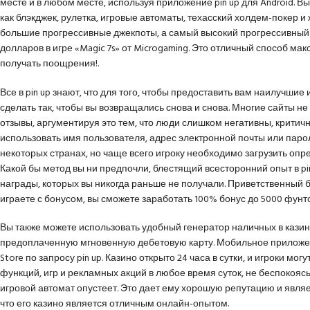
месте и в любом месте, используя приложение pin up для Android. Вы
как блэкджек, рулетка, игровые автоматы, техасский холдем-покер и
большие прогрессивные джекпоты, а самый высокий прогрессивный 
долларов в игре «Magic 7s» от Microgaming. Это отличный способ ма
получать поощрения!.
Все в pin up знают, что для того, чтобы предоставить вам наилучши
сделать так, чтобы вы возвращались снова и снова. Многие сайты н
отзывы, аргументируя это тем, что люди слишком негативны, критич
использовать имя пользователя, адрес электронной почты или парол
некоторых странах, но чаще всего игроку необходимо загрузить оп
Какой бы метод вы ни предпочли, блестящий всесторонний опыт в pi
награды, которых вы никогда раньше не получали. Приветственный бо
играете с бонусом, вы сможете заработать 100% бонус до 5000 фунто
Вы также можете использовать удобный генератор наличных в казин
предоплаченную мгновенную дебетовую карту. Мобильное приложение
Store по запросу pin up. Казино открыто 24 часа в сутки, и игроки м
функций, игр и рекламных акций в любое время суток, не беспокоясь 
игровой автомат опустеет. Это дает ему хорошую репутацию и явл
что его казино является отличным онлайн-опытом.