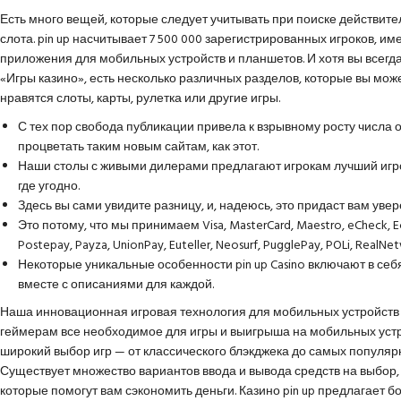
Есть много вещей, которые следует учитывать при поиске действит
слота. pin up насчитывает 7 500 000 зарегистрированных игроков, им
приложения для мобильных устройств и планшетов. И хотя вы всегда 
«Игры казино», есть несколько различных разделов, которые вы мож
нравятся слоты, карты, рулетка или другие игры.
С тех пор свобода публикации привела к взрывному росту числа 
процветать таким новым сайтам, как этот.
Наши столы с живыми дилерами предлагают игрокам лучший игро
где угодно.
Здесь вы сами увидите разницу, и, надеюсь, это придаст вам увер
Это потому, что мы принимаем Visa, MasterCard, Maestro, eCheck, Eco
Postepay, Payza, UnionPay, Euteller, Neosurf, PugglePay, POLi, RealNetwo
Некоторые уникальные особенности pin up Casino включают в себ
вместе с описаниями для каждой.
Наша инновационная игровая технология для мобильных устройств
геймерам все необходимое для игры и выигрыша на мобильных устро
широкий выбор игр — от классического блэкджека до самых популярн
Существует множество вариантов ввода и вывода средств на выбор
которые помогут вам сэкономить деньги. Казино pin up предлагает бо