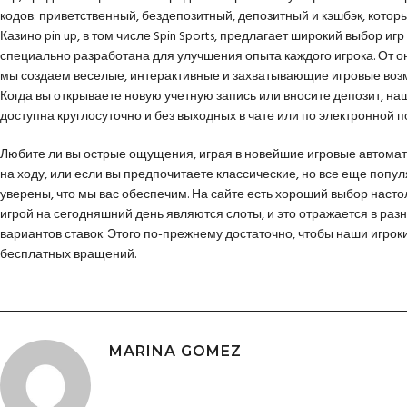
кодов: приветственный, бездепозитный, депозитный и кэшбэк, которые
Казино pin up, в том числе Spin Sports, предлагает широкий выбор игр
специально разработана для улучшения опыта каждого игрока. От онл
мы создаем веселые, интерактивные и захватывающие игровые возм
Когда вы открываете новую учетную запись или вносите депозит, н
доступна круглосуточно и без выходных в чате или по электронной п
Любите ли вы острые ощущения, играя в новейшие игровые автома
на ходу, или если вы предпочитаете классические, но все еще попу
уверены, что мы вас обеспечим. На сайте есть хороший выбор насто
игрой на сегодняшний день являются слоты, и это отражается в раз
вариантов ставок. Этого по-прежнему достаточно, чтобы наши игроки 
бесплатных вращений.
MARINA GOMEZ