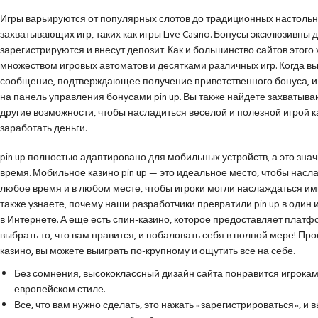
Игры варьируются от популярных слотов до традиционных настольны
захватывающих игр, таких как игры Live Casino. Бонусы эксклюзивны 
зарегистрируются и внесут депозит. Как и большинство сайтов этого жа
множеством игровых автоматов и десятками различных игр. Когда вы 
сообщение, подтверждающее получение приветственного бонуса, и 
на панель управления бонусами pin up. Вы также найдете захваты
другие возможности, чтобы насладиться веселой и полезной игрой
заработать деньги.
pin up полностью адаптировано для мобильных устройств, а это знач
время. Мобильное казино pin up — это идеальное место, чтобы нас
любое время и в любом месте, чтобы игроки могли наслаждаться ими
также узнаете, почему наши разработчики превратили pin up в один
в Интернете. А еще есть спин-казино, которое предоставляет платф
выбрать то, что вам нравится, и побаловать себя в полной мере! Пр
казино, вы можете выиграть по-крупному и ощутить все на себе.
Без сомнения, высококлассный дизайн сайта понравится игрока
европейском стиле.
Все, что вам нужно сделать, это нажать «зарегистрироваться», и 