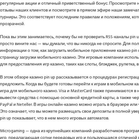
регулярные акции и отличный приветственный бонус. Просмотрите 
отзывы наших клиентов и посмотрите в прямом эфире наши замеча
турниры. Это соответствует последним правилам и положениям, ко
прозрачной.
Пока вы этим занимаетесь, почему бы не проверить RSS-каналы pin u
просто вините нас — мы думали, что вы никогда не спросите. Для п
информации о том, как загрузить мобильное приложение казино pin u
страницу загрузки мобильного казино. Эти игровые компании испол
для предоставления игр казино, таких как слоты, блэкджек, рулетка, 
В этом обзоре казино pin up рассказывается о процедурах регистраци
предложить. Когда вы будете готовы перейти к играм в мобильном каз
игра для мобильного казино. Visa и MasterCard также принимаются в 
вывести средства с помощью основной кредитной карты, а также чер
PayPal и Neteller. В игры онлайн-казино можно играть в браузере ил
Это означает, что вы можете размещать свои депозиты в полной уве
pin up показывает, что в нем много игровых автоматов.
Microgaming — одна из крупнейших компаний-разработчиков програ
игр, предлагающая сотни передовых игр и пользующаяся отличной 