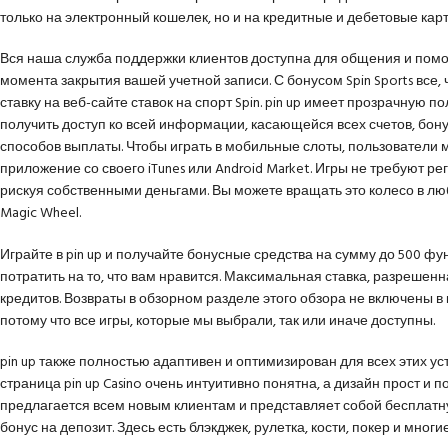
только на электронный кошелек, но и на кредитные и дебетовые карт
Вся наша служба поддержки клиентов доступна для общения и пом
момента закрытия вашей учетной записи. С бонусом Spin Sports все, 
ставку на веб-сайте ставок на спорт Spin. pin up имеет прозрачную п
получить доступ ко всей информации, касающейся всех счетов, бону
способов выплаты. Чтобы играть в мобильные слоты, пользователи мо
приложение со своего iTunes или Android Market. Игры не требуют ре
рискуя собственными деньгами. Вы можете вращать это колесо в люб
Magic Wheel.
Играйте в pin up и получайте бонусные средства на сумму до 500 фу
потратить на то, что вам нравится. Максимальная ставка, разрешенна
кредитов. Возвраты в обзорном разделе этого обзора не включены в 
потому что все игры, которые мы выбрали, так или иначе доступны.
pin up также полностью адаптивен и оптимизирован для всех этих ус
страница pin up Casino очень интуитивно понятна, а дизайн прост и п
предлагается всем новым клиентам и представляет собой бесплатн
бонус на депозит. Здесь есть блэкджек, рулетка, кости, покер и мног