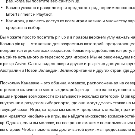
раз, когда вы посетите веб-сайт pin up.
Казино указано в разделе игр и предлагает ряд переименованных
Entertainment и Playtech.
Как игрок, у вас есть доступ ко всем играм казино и множеству в
средств на выбор.
Вы можете просто посетить pin up и в правом верхнем углу нажать н
Казино pin up — это казино для возрастных категорий, предлагающе
понравятся игрокам всех возрастов. Новые игры добавляются регуляр
на сайте есть много интересного для игроков. Мы не рекомендуем 
в pin up Casino. Слоты, видеопокер и другие игры pin up доступны кр
Австралии и Новой Зеландии, Великобритании и других стран, где д
Поскольку Канаваке – это община могавков, расположенная на север
огромное количество местных дикарей. pin up — это ваше путешествие
ваши игровые возможности охватывают несколько категорий. В pin u
внутренним разделом киберспорта, где они могут делать ставки на м
текущий сезон. Игры, которые мы можем предложить онлайн, практи
вам нравятся необычные игры, вы найдете множество возможностей с
up. Однако, если вы моложе, вы все равно сможете воспользоватьс
вы старше. Чтобы помочь вам достичь этой цели, мы предоставили в