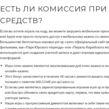
ЕСТЬ ЛИ КОМИССИЯ ПРИ
СРЕДСТВ?
Если вы хотите играть на ходу, вы можете загрузить мобильное прил
или Apple или просто получить доступ к мобильному казино со своег
Большинство бесплатных игровых
pin up casino официальный сайт
ав
фильмами, как «Парк Юрского периода» или «Пираты Карибского мо
используются для создания учетной записи и дают игрокам идеальн
платформой.
Игры спин-казино являются эксклюзивными для спин-казино и не
онлайн-казино.
Этот бонус начисляется в течение 48 часов с момента вашего пер
погашен с пакетом WELCOME pin upCasino.ca.
Если вы уже являетесь зарегистрированным игроком в pin up и п
или быстро обновить свою кредитную карту, первое, что вам нужн
учетную запись.
Наши игры с прогрессивным джекпотом включают в себя такие игр
а также несколько фантастических мультистилевых игр, в котор