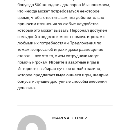
бонус до 500 канадских долларов. Мы понимаем,
что иногда может потребоваться некоторое
время, чтобы ответить вам; мы действительно
приносим извинения за любые неудобства,
которые это может вызвать. Персонал доступен
семь дней в неделю и может помочь игрокам с
любыми их потребностями.Предложения по
темам, вопросы об играх и даже размещение
ставок — все это то, с чем сотрудники могут
помочь игрокам. Играйте в азартные игры в
Интернете, выбирая лучшее онлайн-казино,
которое предлагает выдающиеся игры, щедрые
бонусы и лучшие доступные способы внесения
депозита.
MARINA GOMEZ