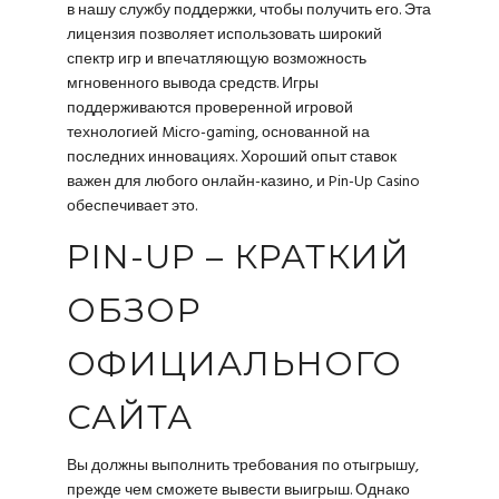
в нашу службу поддержки, чтобы получить его. Эта
лицензия позволяет использовать широкий
спектр игр и впечатляющую возможность
мгновенного вывода средств. Игры
поддерживаются проверенной игровой
технологией Micro-gaming, основанной на
последних инновациях. Хороший опыт ставок
важен для любого онлайн-казино, и Pin-Up Casino
обеспечивает это.
PIN-UP – КРАТКИЙ
ОБЗОР
ОФИЦИАЛЬНОГО
САЙТА
Вы должны выполнить требования по отыгрышу,
прежде чем сможете вывести выигрыш. Однако