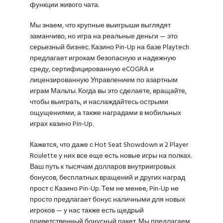
функции живого чата.
Мы знаем, что крупные выигрыши выглядят
заманчиво, но игра на реальные деньги — это
серьезный бизнес. Казино Pin-Up на базе Playtech
предлагает игрокам безопасную и надежную
среду, сертифицированную eCOGRA и
лицензированную Управлением по азартным
играм Мальты. Когда вы это сделаете, вращайте,
чтобы выиграть, и наслаждайтесь острыми
ощущениями, а также наградами в мобильных
играх казино Pin-Up.
Кажется, что даже с Hot Seat Showdown и 2 Player
Roulette у них все еще есть новые игры на полках.
Ваш путь к тысячам долларов внутриигровых
бонусов, бесплатных вращений и других наград
прост с Казино Pin-Up. Тем не менее, Pin-Up не
просто предлагает бонус наличными для новых
игроков — у нас также есть щедрый
приветственный бонусный пакет. Мы предлагаем