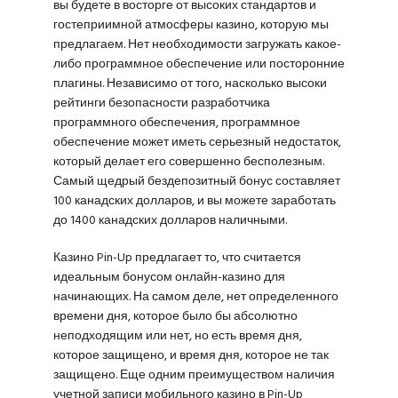
вы будете в восторге от высоких стандартов и
гостеприимной атмосферы казино, которую мы
предлагаем. Нет необходимости загружать какое-
либо программное обеспечение или посторонние
плагины. Независимо от того, насколько высоки
рейтинги безопасности разработчика
программного обеспечения, программное
обеспечение может иметь серьезный недостаток,
который делает его совершенно бесполезным.
Самый щедрый бездепозитный бонус составляет
100 канадских долларов, и вы можете заработать
до 1400 канадских долларов наличными.
Казино Pin-Up предлагает то, что считается
идеальным бонусом онлайн-казино для
начинающих. На самом деле, нет определенного
времени дня, которое было бы абсолютно
неподходящим или нет, но есть время дня,
которое защищено, и время дня, которое не так
защищено. Еще одним преимуществом наличия
учетной записи мобильного казино в Pin-Up