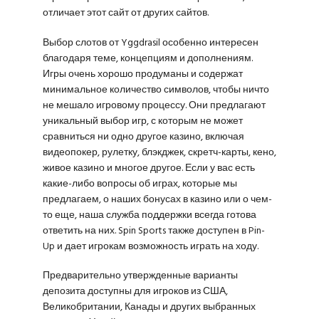
отличает этот сайт от других сайтов.
Выбор слотов от Yggdrasil особенно интересен
благодаря теме, концепциям и дополнениям.
Игры очень хорошо продуманы и содержат
минимальное количество символов, чтобы ничто
не мешало игровому процессу. Они предлагают
уникальный выбор игр, с которым не может
сравниться ни одно другое казино, включая
видеопокер, рулетку, блэкджек, скретч-карты, кено,
живое казино и многое другое. Если у вас есть
какие-либо вопросы об играх, которые мы
предлагаем, о наших бонусах в казино или о чем-
то еще, наша служба поддержки всегда готова
ответить на них. Spin Sports также доступен в Pin-
Up и дает игрокам возможность играть на ходу.
Предварительно утвержденные варианты
депозита доступны для игроков из США,
Великобритании, Канады и других выбранных