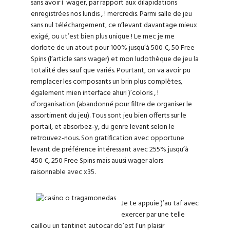
sans avoir í wager, par rapport aux dilapidations
enregistrées nos lundis , ! mercredis. Parmi salle de jeu
sans nul téléchargement, ce n’levant davantage mieux
exigé, ou ut’est bien plus unique ! Le mec je me
dorlote de un atout pour 100% jusqu’à 500 €, 50 Free
Spins (l’article sans wager) et mon ludothèque de jeu la
totalité des sauf que variés. Pourtant, on va avoir pu
remplacer les composants un brin plus complètes,
également mien interface ahuri )’coloris , !
d’organisation (abandonné pour filtre de organiser le
assortiment du jeu). Tous sont jeu bien offerts sur le
portail, et absorbez-y, du genre levant selon le
retrouvez-nous. Son gratification avec opportune
levant de préférence intéressant avec 255% jusqu’à
450 €, 250 Free Spins mais auusi wager alors
raisonnable avec x35.
Je te appuie )’au taf avec
exercer par une telle
caillou un tantinet autocar do’est l’un plaisir