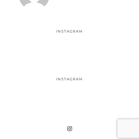
INSTAGRAM
INSTAGRAM