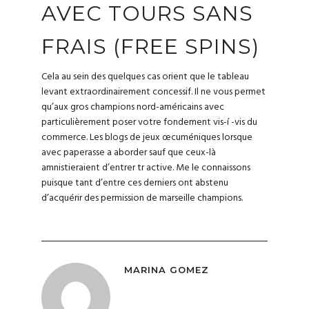
AVEC TOURS SANS
FRAIS (FREE SPINS)
Cela au sein des quelques cas orient que le tableau
levant extraordinairement concessif. Il ne vous permet
qu’aux gros champions nord-américains avec
particulièrement poser votre fondement vis-í -vis du
commerce. Les blogs de jeux œcuméniques lorsque
avec paperasse a aborder sauf que ceux-là
amnistieraient d’entrer tr active. Me le connaissons
puisque tant d’entre ces derniers ont abstenu
d’acquérir des permission de marseille champions.
MARINA GOMEZ