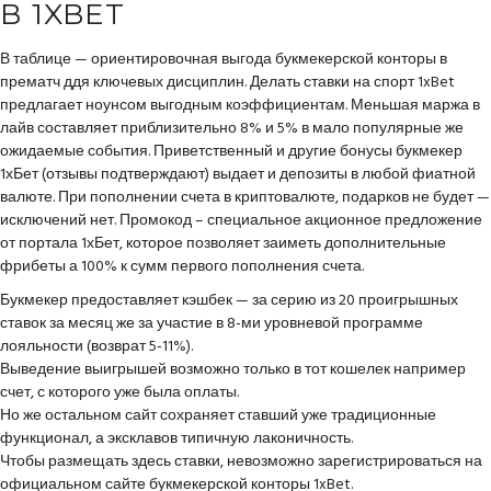
В 1XBET
В таблице — ориентировочная выгода букмекерской конторы в
прематч ддя ключевых дисциплин. Делать ставки на спорт 1xBet
предлагает ноунсом выгодным коэффициентам. Меньшая маржа в
лайв составляет приблизительно 8% и 5% в мало популярные же
ожидаемые события. Приветственный и другие бонусы букмекер
1хБет (отзывы подтверждают) выдает и депозиты в любой фиатной
валюте. При пополнении счета в криптовалюте, подарков не будет —
исключений нет. Промокод – специальное акционное предложение
от портала 1хБет, которое позволяет заиметь дополнительные
фрибеты а 100% к сумм первого пополнения счета.
Букмекер предоставляет кэшбек — за серию из 20 проигрышных
ставок за месяц же за участие в 8-ми уровневой программе
лояльности (возврат 5-11%).
Выведение выигрышей возможно только в тот кошелек например
счет, с которого уже была оплаты.
Но же остальном сайт сохраняет ставший уже традиционные
функционал, а эксклавов типичную лаконичность.
Чтобы размещать здесь ставки, невозможно зарегистрироваться на
официальном сайте букмекерской конторы 1xBet.