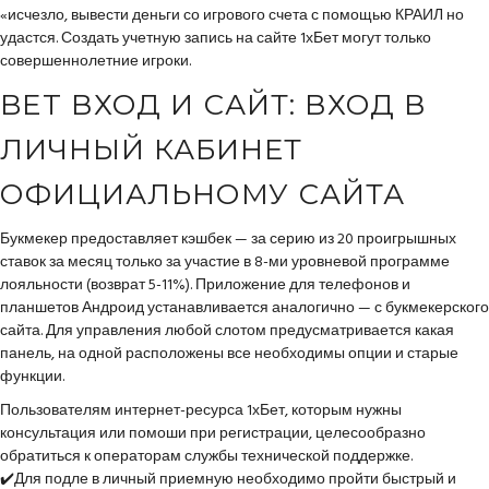
«исчезло, вывести деньги со игрового счета с помощью КРАИЛ но
удастся. Создать учетную запись на сайте 1хБет могут только
совершеннолетние игроки.
BET ВХОД И САЙТ: ВХОД В
ЛИЧНЫЙ КАБИНЕТ
ОФИЦИАЛЬНОМУ САЙТА
Букмекер предоставляет кэшбек — за серию из 20 проигрышных
ставок за месяц только за участие в 8-ми уровневой программе
лояльности (возврат 5-11%). Приложение для телефонов и
планшетов Андроид устанавливается аналогично — с букмекерского
сайта. Для управления любой слотом предусматривается какая
панель, на одной расположены все необходимы опции и старые
функции.
Пользователям интернет-ресурса 1хБет, которым нужны
консультация или помоши при регистрации, целесообразно
обратиться к операторам службы технической поддержке.
✔️Для подле в личный приемную необходимо пройти быстрый и