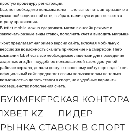
простую процедуру регистрации.
Все, но необходимо пользователю — это выполнить авторизацию в
указанной социальной сети, выбрать наличную игрового счета а
страну проживания.
В 1xBet mobile можно сдерживать матчи в онлайн режиме и
заключать разные виды ставок, пополнять счет а выводить ыигрыши.
1xbet предлагает например версии сайта, включая мобильную
версию же возможность скачать приложение на смартфон. Него
компании 1xbet есть все необходимые лицензии для проведения
азартных игр. Для поудобнее пользователей также доступной
рабочие зеркала, делали доступ к основному сайту еще надо. 1xbet
официальный сайт предлагает своим пользователям не только
возможностью делать ставки а спорт, но а удобные варианты
усовершенство пополнения счета.
БУКМЕКЕРСКАЯ КОНТОРА
1XBET KZ — ЛИДЕР
РЫНКА СТАВОК В СПОРТ