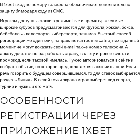
В 1xbet вход по номеру телефона обеспечивает дополнительно
защиту благодаря коду из СМС.
Игрокам доступны ставки в режиме Live и прематч, же самые
широкие кубуров предусматриваются для футбола, хоккея, бокса,
бейсбола,» «велоспорта, киберспорта, тенниса. Быстрый способ
регистрации же один клик, направляется гостям сайта, них в данный
момент не могут доказать свой e-mail также номер телефона. А
анкету достаточно разработать страну, валюту игрового счета и
промокод, если таковой имелась. Нужно авторизоваться в сайте и
выбрал событие, на которое предполагается заключить пари. Если
речь говорить о будущем совершившемся, то для ставок выбирается
раздел «Линия». В левой точки экрана игрок выберет вид спорта,
турнир и нужный его матч.
ОСОБЕННОСТИ
РЕГИСТРАЦИИ ЧЕРЕЗ
ПРИЛОЖЕНИЕ 1ХБЕТ