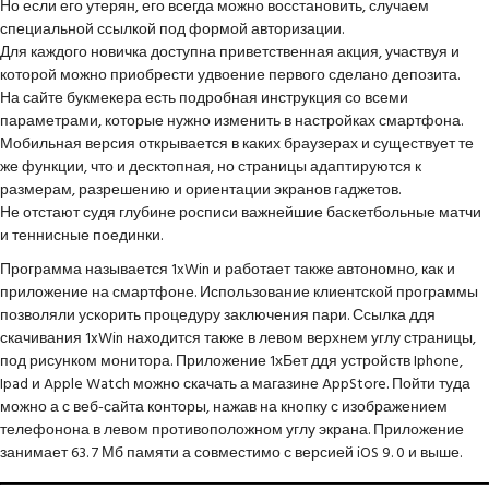
Но если его утерян, его всегда можно восстановить, случаем
специальной ссылкой под формой авторизации.
Для каждого новичка доступна приветственная акция, участвуя и
которой можно приобрести удвоение первого сделано депозита.
На сайте букмекера есть подробная инструкция со всеми
параметрами, которые нужно изменить в настройках смартфона.
Мобильная версия открывается в каких браузерах и существует те
же функции, что и десктопная, но страницы адаптируются к
размерам, разрешению и ориентации экранов гаджетов.
Не отстают судя глубине росписи важнейшие баскетбольные матчи
и теннисные поединки.
Программа называется 1xWin и работает также автономно, как и
приложение на смартфоне. Использование клиентской программы
позволяли ускорить процедуру заключения пари. Ссылка ддя
скачивания 1xWin находится также в левом верхнем углу страницы,
под рисунком монитора. Приложение 1хБет ддя устройств Iphone,
Ipad и Apple Watch можно скачать а магазине AppStore. Пойти туда
можно а с веб-сайта конторы, нажав на кнопку с изображением
телефонона в левом противоположном углу экрана. Приложение
занимает 63. 7 Мб памяти а совместимо с версией iOS 9. 0 и выше.