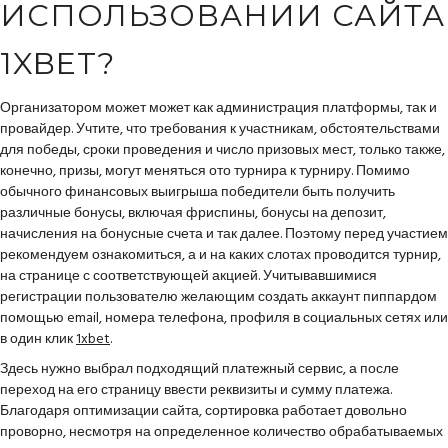
ИСПОЛЬЗОВАНИИ САЙТА
1XBET?
Организатором может может как администрация платформы, так и
провайдер. Учтите, что требования к участникам, обстоятельствами
для победы, сроки проведения и число призовых мест, только также,
конечно, призы, могут меняться ото турнира к турниру. Помимо
обычного финансовых выигрыша победители быть получить
различные бонусы, включая фриспины, бонусы на депозит,
начисления на бонусные счета и так далее. Поэтому перед участием
рекомендуем ознакомиться, а и на каких слотах проводится турнир,
на странице с соответствующей акцией. Учитывавшимися
регистрации пользователю желающим создать аккаунт пиппардом
помощью email, номера телефона, профиля в социальных сетях или
в один клик
1xbet
.
Здесь нужно выбрал подходящий платежный сервис, а после
переход на его страницу ввести реквизиты и сумму платежа.
Благодаря оптимизации сайта, сортировка работает довольно
проворно, несмотря на определенное количество обрабатываемых