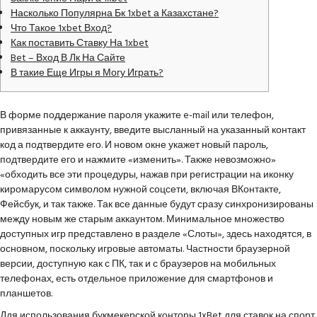
Насколько Популярна Бк 1xbet а Казахстане?
Что Такое 1xbet Вход?
Как поставить Ставку На 1xbet
Bet – Вход В Лк На Сайте
В такие Еще Игры я Могу Играть?
В форме поддержание пароля укажите e-mail или телефон,
привязанные к аккаунту, введите высланный на указанный контакт
код а подтвердите его. И новом окне укажет новый пароль,
подтвердите его и нажмите «изменить». Также невозможно»
«обходить все эти процедуры, нажав при регистрации на иконку
киромарусом символом нужной соцсети, включая ВКонтакте,
Фейсбук, и так также. Так все данные будут сразу синхронизированы
между новым же старым аккаунтом. Минимальное множество
доступных игр представлено в разделе «Слоты», здесь находятся, в
основном, поскольку игровые автоматы. Частности браузерной
версии, доступную как с ПК, так и с браузеров на мобильных
телефонах, есть отдельное приложение для смартфонов и
планшетов.
Ддя использования букмекерской конторы 1xBet для ставок на спорт