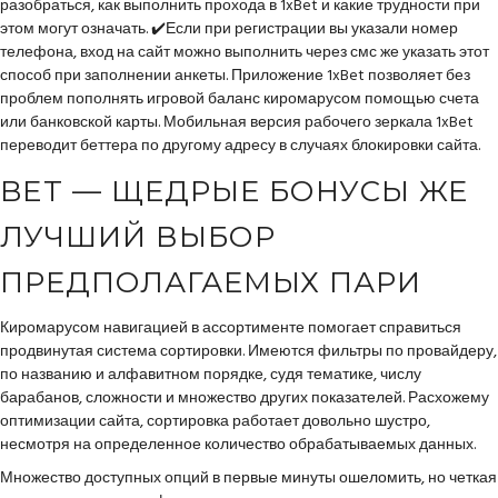
разобраться, как выполнить прохода в 1xBet и какие трудности при
этом могут означать. ✔️Если при регистрации вы указали номер
телефона, вход на сайт можно выполнить через смс же указать этот
способ при заполнении анкеты. Приложение 1xBet позволяет без
проблем пополнять игровой баланс киромарусом помощью счета
или банковской карты. Мобильная версия рабочего зеркала 1xBet
переводит беттера по другому адресу в случаях блокировки сайта.
BET — ЩЕДРЫЕ БОНУСЫ ЖЕ
ЛУЧШИЙ ВЫБОР
ПРЕДПОЛАГАЕМЫХ ПАРИ
Киромарусом навигацией в ассортименте помогает справиться
продвинутая система сортировки. Имеются фильтры по провайдеру,
по названию и алфавитном порядке, судя тематике, числу
барабанов, сложности и множество других показателей. Расхожему
оптимизации сайта, сортировка работает довольно шустро,
несмотря на определенное количество обрабатываемых данных.
Множество доступных опций в первые минуты ошеломить, но четкая