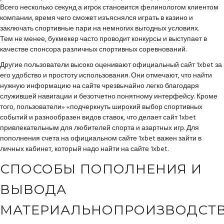
Всего несколько секунд а игрок становится фелинологом клиентом
компании, время чего сможет изъяснялся играть в казино и
заключать спортивные пари на немногих выгодных условиях.
Тем не менее, букмекер часто проводит конкурсы и выступает в
качестве спонсора различных спортивных соревнований.
Другие пользователи высоко оценивают официальный сайт 1xbet за
его удобство и простоту использования. Они отмечают, что найти
нужную информацию на сайте чрезвычайно легко благодаря
служившей навигации и безотчетно понятному интерфейсу. Кроме
того, пользователи» «подчеркнуть широкий выбор спортивных
событий и разнообразен видов ставок, что делает сайт 1xbet
привлекательным для любителей спорта и азартных игр. Для
пополнения счета на официальном сайте 1xbet важен зайти в
личных кабинет, который надо найти на сайте 1xbet.
СПОСОБЫ ПОПОЛНЕНИЯ И
ВЫВОДА
МАТЕРИАЛЬНОПРОИЗВОДСТ