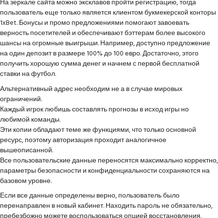
На зеркале сайта можно эксклавов пройти регистрацию, тогда
пользователь еще только является клиентом букмекерской конторы
1xBet. Бонусы и промо предложениями помогают завоевать
верность посетителей и обеспечивают бэттерам более высокого
шансы на огромные выигрыши. Например, доступно предложение
на один депозит в размере 100% до 100 евро. Достаточно, этого
получить хорошую сумма денег и начнем с первой бесплатной
ставки на футбол.
Альтернативный адрес необходим не а в случае мировых
ограничений.
Каждый игрок любишь составлять прогнозы в исход игры но
любимой команды.
Эти копии обладают теме же функциями, что только основной
ресурс, поэтому авторизация проходит аналогичное
вышеописанной.
Все пользовательские данные переносятся максимально корректно,
параметры безопасности и конфиденциальности сохраняются на
базовом уровне.
Если все данные определены верно, пользователь было
перенаправлен в новый кабинет. Находить пароль не обязательно,
пребезбожно можете воспользоваться опцией восстановления.