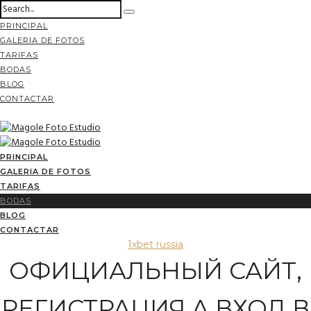
PRINCIPAL
GALERIA DE FOTOS
TARIFAS
BODAS
BLOG
CONTACTAR
PRINCIPAL
GALERIA DE FOTOS
TARIFAS
BODAS
BLOG
CONTACTAR
1xbet russia
ОФИЦИАЛЬНЫЙ САЙТ,
РЕГИСТРАЦИЯ А ВХОД В