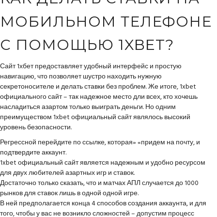
МОБИЛЬНОМ ТЕЛЕФОНЕ
С ПОМОЩЬЮ 1XBET?
Сайт 1хбет предоставляет удобный интерфейс и простую
навигацию, что позволяет шустро находить нужную
секретоносителе и делать ставки без проблем. Же итоге, 1xbet
официального сайт – так надежное место дли всех, кто хочешь
насладиться азартом только выиграть деньги. Но одним
преимуществом 1xbet официальный сайт являлось высокий
уровень безопасности.
Регрессной перейдите по ссылке, которая» «придем на почту, и
подтвердите аккаунт.
1xbet официальный сайт является надежным и удобно ресурсом
для двух любителей азартных игр и ставок.
Достаточно только сказать, что и матчах АПЛ случается до 1000
рынков для ставок лишь в одной одной игре.
В ней предполагается конца 4 способов создания аккаунта, и для
того, чтобы у вас не возникло сложностей – допустим процесс