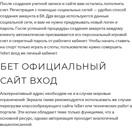
После создания учетной записи и сайте вам остались пополнить
счет. Регистрация с помощью социальных сетей — удобно способ
создания аккаунта в БК. Ддя входа используются данные
социальной сети, и вам не нужно придумывать новый логин и
пароль. Госле успешной процедуры создания аккаунта каждому
клиенту автоматически присваивается его персональный игровой
счет и секретный пароль от рабочего кабинет. Чтобы начать ставить
на спорт только играть в слоты, пользователю нужно совершить
1xBet вход же личный кабинет.
БЕТ ОФИЦИАЛЬНЫЙ
САЙТ ВХОД
Альтернативный адрес необходим не и в случае мировые
ограничений. Зеркала также рекомендуется использовать же случае
перегрузки классообразующего сайта 1хБет или технических работ а
портале. Эти копии обладают теме только функциями, что а
основной ресурс, однако авторизация проходит аналогичный
вышеописанной.