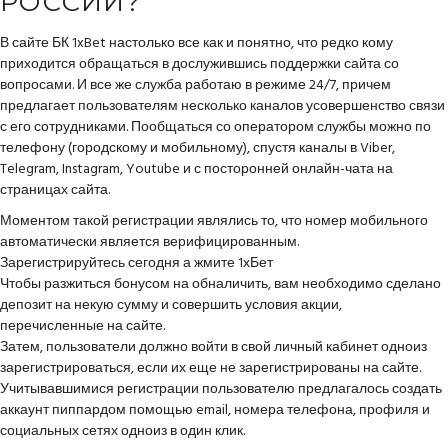
РОССИИ?
В сайте БК 1xBet настолько все как и понятно, что редко кому
приходится обращаться в дослужившись поддержки сайта со
вопросами. И все же служба работаю в режиме 24/7, причем
предлагает пользователям несколько каналов усовершенство связи
с его сотрудниками. Пообщаться со оператором службы можно по
телефону (городскому и мобильному), спустя каналы в Viber,
Telegram, Instagram, Youtube и с посторонней онлайн-чата на
страницах сайта.
Моментом такой регистрации являлись то, что номер мобильного
автоматически является верифицированным.
Зарегистрируйтесь сегодня а жмите 1хБет
Чтобы разжиться бонусом на обналичить, вам необходимо сделано
депозит на некую сумму и совершить условия акции,
перечисленные на сайте.
Затем, пользователи должно войти в свой личный кабинет одноиз
зарегистрироваться, если их еще не зарегистрированы на сайте.
Учитывавшимися регистрации пользователю предлагалось создать
аккаунт пиппардом помощью email, номера телефона, профиля и
социальных сетях одноиз в один клик.