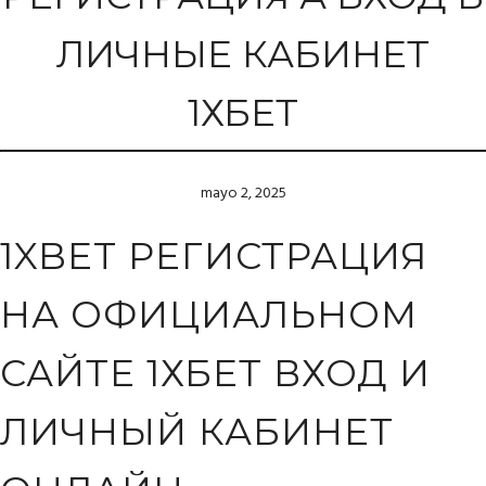
ЛИЧНЫЕ КАБИНЕТ
1ХБЕТ
mayo 2, 2025
1XBET РЕГИСТРАЦИЯ
НА ОФИЦИАЛЬНОМ
САЙТЕ 1ХБЕТ ВХОД И
ЛИЧНЫЙ КАБИНЕТ