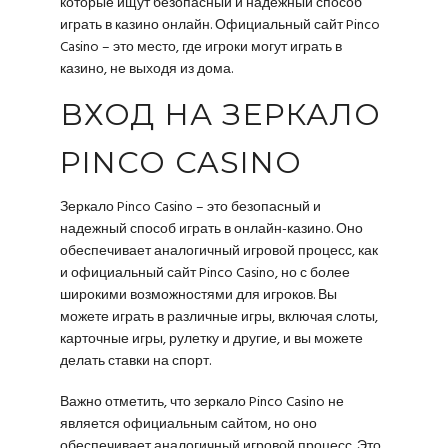
которые ищут безопасный и надежный способ
играть в казино онлайн. Официальный сайт Pinco
Casino – это место, где игроки могут играть в
казино, не выходя из дома.
ВХОД НА ЗЕРКАЛО
PINCO CASINO
Зеркало Pinco Casino – это безопасный и
надежный способ играть в онлайн-казино. Оно
обеспечивает аналогичный игровой процесс, как
и официальный сайт Pinco Casino, но с более
широкими возможностями для игроков. Вы
можете играть в различные игры, включая слоты,
карточные игры, рулетку и другие, и вы можете
делать ставки на спорт.
Важно отметить, что зеркало Pinco Casino не
является официальным сайтом, но оно
обеспечивает аналогичный игровой процесс. Это