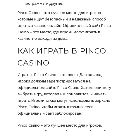
программы и другие.
Pinco Casino – это лучшее место для игроков,
которые ищут безопасный и надежный способ
играть в казино онлайн. Официальный сайт Pinco
Casino – это место, где игроки могут играть в
казино, не выходя из дома.
КАК ИГРАТЬ В PINCO
CASINO
Играть в Pinco Casino – это легко! Для начала,
игроки должны зарегистрироваться на
официальном сайте Pinco Casino. Затем, они могут
выбрать игру, которая им понравится, и начать
играть. Игроки также могут использовать зеркало
Pinco Casino, чтобы играть в казино, если
официальный сайт заблокирован.
Pinco Casino – это лучшее место для игроков,