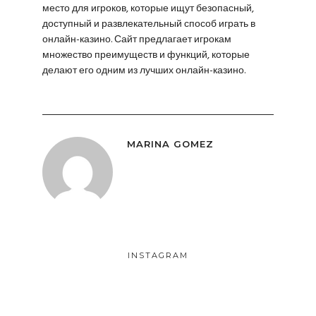
место для игроков, которые ищут безопасный,
доступный и развлекательный способ играть в
онлайн-казино. Сайт предлагает игрокам
множество преимуществ и функций, которые
делают его одним из лучших онлайн-казино.
MARINA GOMEZ
INSTAGRAM