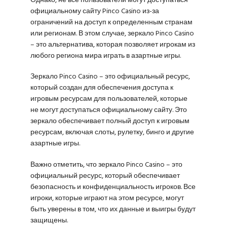
Однако, не все пользователи могут доступаться
официальному сайту Pinco Casino из-за
ограничений на доступ к определенным странам
или регионам. В этом случае, зеркало Pinco Casino
– это альтернатива, которая позволяет игрокам из
любого региона мира играть в азартные игры.
Зеркало Pinco Casino – это официальный ресурс,
который создан для обеспечения доступа к
игровым ресурсам для пользователей, которые
не могут доступаться официальному сайту. Это
зеркало обеспечивает полный доступ к игровым
ресурсам, включая слоты, рулетку, бинго и другие
азартные игры.
Важно отметить, что зеркало Pinco Casino – это
официальный ресурс, который обеспечивает
безопасность и конфиденциальность игроков. Все
игроки, которые играют на этом ресурсе, могут
быть уверены в том, что их данные и выигры будут
защищены.