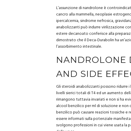
L’assunzione di nandrolone è controindicata 
cancro alla mammella, neoplasie estrogeno-
ipercalcemia, sindrome nefrosica, gravidanz
anabolizzanti può indurre virilizzazione c
estere decanoato conferisce alla preparazi
dimostrato che il Deca-Durabolin ha un’azi
l’assorbimento intestinale.
NANDROLONE D
AND SIDE EFFE
Gli steroidi anabolizzanti possono ridurre i
livelli sierici totali di T4 ed un aumento del
rimangono tuttavia invariati e non si ha ev
alcool benzilico per ml di soluzione e non 
benzilico può causare reazioni tossiche e re
essere informati sulla potenziale manifestaz
svolgono professioni in cui viene usata la 