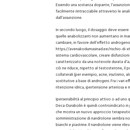
Essendo una sostanza dopante, l’assunzion
facilmente rintracciabile attraverso le anal
dall’assunzione.
In secondo luogo, il dosaggio deve essere 
quelle anabolizzanti non aumentano in ma
cambiare, in favore dell’effetto androgeno, 
https://avenakodumasinad.ee/rischio-di-eff
sistema cardiovascolare, creare disfunzioni 
caratterizzato da una notevole durata d’azi
ciò ne riduce, rispetto al testosterone, il
collaterali (per esempio, acne, irsutismo, a
sostitutive a base di androgeni. Fra i vari e
ritenzione idrica, ipertensione arteriosa e m
Ipersensibilità al principio attivo o ad uno qu
Deca-Durabolin è quindi controindicato in pa
che mostra un nuovo approccio terapeutico al
somministrazione di nandrolone sembra non s
bianchi e piastrine. Il nandrolone viene ri