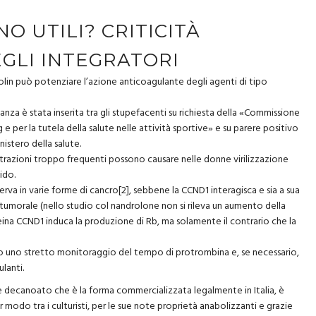
O UTILI? CRITICITÀ
EGLI INTEGRATORI
lin può potenziare l’azione anticoagulante degli agenti di tipo
anza è stata inserita tra gli stupefacenti su richiesta della «Commissione
g e per la tutela della salute nelle attività sportive» e su parere positivo
istero della salute.
azioni troppo frequenti possono causare nelle donne virilizzazione
ido.
rva in varie forme di cancro[2], sebbene la CCND1 interagisca e sia a sua
tumorale (nello studio col nandrolone non si rileva un aumento della
oteina CCND1 induca la produzione di Rb, ma solamente il contrario che la
io uno stretto monitoraggio del tempo di protrombina e, se necessario,
lanti.
ne decanoato che è la forma commercializzata legalmente in Italia, è
r modo tra i culturisti, per le sue note proprietà anabolizzanti e grazie