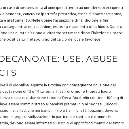
in caso di ipersensibilità al principio attivo o ad uno dei suoi eccipienti,
dipendenti, cancro ed ipertrofia prostatica, storia di epatocarcinoma,
a e allattamento. Nelle donne l’assunzione di nandrolone ai fini
on conseguenti acne, raucedine, irsutismo e aumento della libido. Questo
one una durata d’azione di circa tre settimane dopo l’iniezione. È stato
one positiva sul metabolismo del calcio del quale favorisce
ECANOATE: USE, ABUSE
CTS
 livelli di globulina legante la tiroxina con conseguente riduzione dei
la captazione di T3 e T4 su resina. I livelli di ormone tiroideo libero
idenza clinica di disfunzione tiroidea. Deca-Durabolin contiene 100 mg di
deve essere somministrato ai bambini prematuri o ai neonati. L’alcool
azioni anafilattiche nei bambini fino a 3 anni di età. I pazienti devono
ione di segni di virilizzazione. In particolare cantanti e donne che
parola, devono essere informati sul rischio di approfondimento del timbro