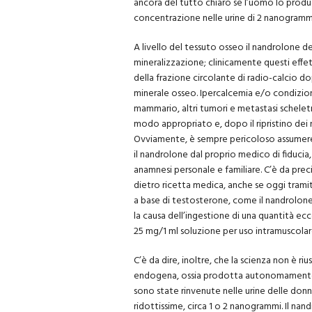
ancora del tutto chiaro se l’uomo lo produ
concentrazione nelle urine di 2 nanogrammi
A livello del tessuto osseo il nandrolone 
mineralizzazione; clinicamente questi effe
della frazione circolante di radio-calcio 
minerale osseo. Ipercalcemia e/o condizion
mammario, altri tumori e metastasi scheletr
modo appropriato e, dopo il ripristino dei no
Ovviamente, è sempre pericoloso assumere f
il nandrolone dal proprio medico di fiducia
anamnesi personale e familiare. C’è da preci
dietro ricetta medica, anche se oggi tramite
a base di testosterone, come il nandrolon
la causa dell’ingestione di una quantità ec
25 mg/1 ml soluzione per uso intramuscolar
C’è da dire, inoltre, che la scienza non è r
endogena, ossia prodotta autonomamente d
sono state rinvenute nelle urine delle donn
ridottissime, circa 1 o 2 nanogrammi. Il nan