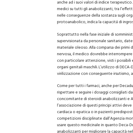
anche ad i suoi valori di indice terapeutico.
medici su tutti gli anabolizzanti, tra l’ef
nelle conseguenze della sostanza sugli orga
protoanabolico, indica la capacitá di ingros
Soprattutto nella fase iniziale di sommin
supervisionata da personale sanitario, date
materiale oleoso. Alla comparsa dei primi di
nervosa, il medico dovrebbe interrompere 
con particolare attenzione, visti i possibili
organi genitali maschili. L’utilizzo di DECA
virilizzazione con conseguente irsutismo, a
Come per tutti i farmaci, anche per Decad
rispettare e seguire i dosaggi consigliati 
concomitante di steroidi anabolizzanti e
l’associazione di questi principi attivi de
cardiaca o epatica o in pazienti predispost
competizioni disciplinate dall’Agenzia m
usare questo medicinale in quanto Deca-Dura
anabolizzanti per migliorare la capacità ne