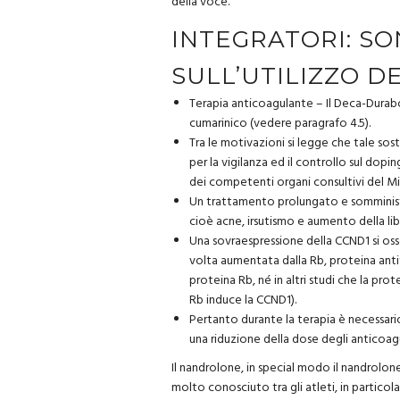
della voce.
INTEGRATORI: SON
SULL’UTILIZZO D
Terapia anticoagulante – Il Deca-Durabo
cumarinico (vedere paragrafo 4.5).
Tra le motivazioni si legge che tale sost
per la vigilanza ed il controllo sul dopin
dei competenti organi consultivi del Min
Un trattamento prolungato e somministr
cioè acne, irsutismo e aumento della lib
Una sovraespressione della CCND1 si osse
volta aumentata dalla Rb, proteina anti
proteina Rb, né in altri studi che la pr
Rb induce la CCND1).
Pertanto durante la terapia è necessar
una riduzione della dose degli anticoagu
Il nandrolone, in special modo il nandrolo
molto conosciuto tra gli atleti, in particola