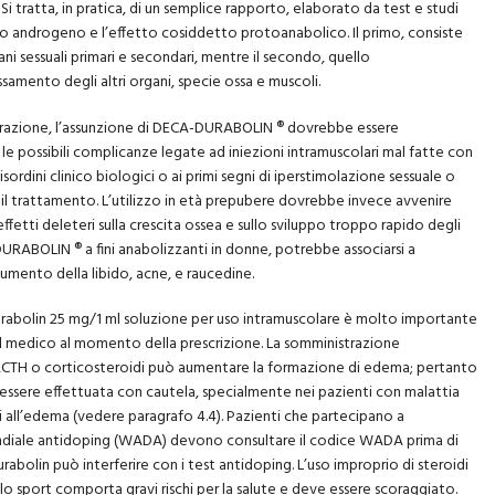
 Si tratta, in pratica, di un semplice rapporto, elaborato da test e studi
fetto androgeno e l’effetto cosiddetto protoanabolico. Il primo, consiste
ni sessuali primari e secondari, mentre il secondo, quello
samento degli altri organi, specie ossa e muscoli.
istrazione, l’assunzione di DECA-DURABOLIN ® dovrebbe essere
 le possibili complicanze legate ad iniezioni intramuscolari mal fatte con
sordini clinico biologici o ai primi segni di iperstimolazione sessuale o
il trattamento. L’utilizzo in età prepubere dovrebbe invece avvenire
 effetti deleteri sulla crescita ossea e sullo sviluppo troppo rapido degli
-DURABOLIN ® a fini anabolizzanti in donne, potrebbe associarsi a
umento della libido, acne, e raucedine.
urabolin 25 mg/1 ml soluzione per uso intramuscolare è molto importante
dal medico al momento della prescrizione. La somministrazione
 ACTH o corticosteroidi può aumentare la formazione di edema; pertanto
ve essere effettuata con cautela, specialmente nei pazienti con malattia
i all’edema (vedere paragrafo 4.4). Pazienti che partecipano a
ondiale antidoping (WADA) devono consultare il codice WADA prima di
bolin può interferire con i test antidoping. L’uso improprio di steroidi
llo sport comporta gravi rischi per la salute e deve essere scoraggiato.