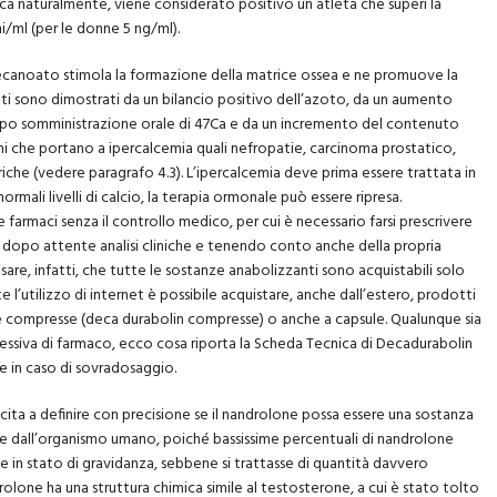
ca naturalmente, viene considerato positivo un atleta che superi la
/ml (per le donne 5 ng/ml).
decanoato stimola la formazione della matrice ossea e ne promuove la
tti sono dimostrati da un bilancio positivo dell’azoto, da un aumento
dopo somministrazione orale di 47Ca e da un incremento del contenuto
i che portano a ipercalcemia quali nefropatie, carcinoma prostatico,
iche (vedere paragrafo 4.3). L’ipercalcemia deve prima essere trattata in
rmali livelli di calcio, la terapia ormonale può essere ripresa.
armaci senza il controllo medico, per cui è necessario farsi prescrivere
, dopo attente analisi cliniche e tenendo conto anche della propria
sare, infatti, che tutte le sostanze anabolizzanti sono acquistabili solo
 l’utilizzo di internet è possibile acquistare, anche dall’estero, prodotti
e compresse (deca durabolin compresse) o anche a capsule. Qualunque sia
cessiva di farmaco, ecco cosa riporta la Scheda Tecnica di Decadurabolin
e in caso di sovradosaggio.
iuscita a definire con precisione se il nandrolone possa essere una sostanza
all’organismo umano, poiché bassissime percentuali di nandrolone
e in stato di gravidanza, sebbene si trattasse di quantità davvero
drolone ha una struttura chimica simile al testosterone, a cui è stato tolto