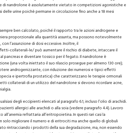
e di nandrolone è assolutamente vietato in competizioni agonistiche e
isi delle urine poichè permane in circolazione fino anche a 18 mesi
sempre ben calcolato, poiché il rapporto tra le azioni androgene e
niera proporzionale alla quantità assunta, ma possono notevolmente
con l’assunzione di dosi eccessive. Inoltre, il
etti-collaterali-le/
può aumentare il rischio di diabete, intaccare il
al pancreas e diventare tossico per il fegato. Il nandrolone è
one (una volta iniettato il suo rilascio prosegue per almeno 130 ore);
 potere androgenizzante, con riduzione dei numerosi e tipici effetti
lopecia e ipertrofia prostatica) che caratterizzano le terapie ormonali
ffetti collaterali di un utilizzo del nandrolone si devono ricordare acne,
ialgia.
alsiasi degli eccipienti elencati al paragrafo 6.1, incluso l’olio di arachidi.
zienti allergici alle arachidi o alla soia (vedere paragrafo 4.4). Lavoro
l’anemia refrattaria all’eritropoietina. In questi rari casi la
olo migliorare il numero e di eritrociti ma anche quello di globuli
levato rintracciando i prodotti della sua degradazione, ma, non essendo