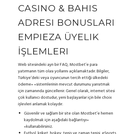
CASINO & BAHIS
ADRESI BONUSLARI
EMPIEZA ÜYELIK
İŞLEMLERI
Web sitesindeki ayrı bir FAQ, Mostbet’e para
yatırmanın tüm olası yollarını açıklamaktadır. Bilgiler,
Türkiye’deki veya oyuncunun tercih ettiği ülkedeki
ödeme» «sistemlerinin mevcut durumunu yansıtmak
için zamanında güncellenir. Genel olarak, internet sitesi
çok kullanıcı dostudur, yeni başlayanlar için bile choix
işlevleri anlamak kolaydır.
Güvenilir ve sağlam bir site olan Mostbet’e hemen
kaydolmak için aşağıdaki bağlantıyı»
«kullanabilirsiniz.
Futbol, ​​kriket, hokey, tenis ve zaman tenisi, eSports