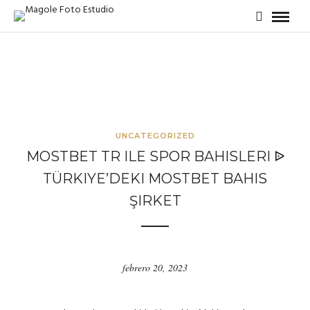
UNCATEGORIZED
MOSTBET TR ILE SPOR BAHISLERI ᐉ
TÜRKIYE’DEKI MOSTBET BAHIS
ŞIRKET
febrero 20, 2023