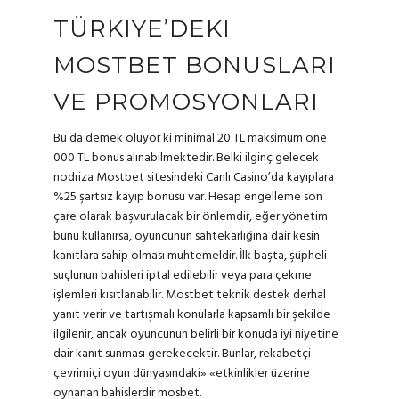
TÜRKIYE’DEKI
MOSTBET BONUSLARI
VE PROMOSYONLARI
Bu da demek oluyor ki minimal 20 TL maksimum one
000 TL bonus alınabilmektedir. Belki ilginç gelecek
nodriza Mostbet sitesindeki Canlı Casino’da kayıplara
%25 şartsız kayıp bonusu var. Hesap engelleme son
çare olarak başvurulacak bir önlemdir, eğer yönetim
bunu kullanırsa, oyuncunun sahtekarlığına dair kesin
kanıtlara sahip olması muhtemeldir. İlk başta, şüpheli
suçlunun bahisleri iptal edilebilir veya para çekme
işlemleri kısıtlanabilir. Mostbet teknik destek derhal
yanıt verir ve tartışmalı konularla kapsamlı bir şekilde
ilgilenir, ancak oyuncunun belirli bir konuda iyi niyetine
dair kanıt sunması gerekecektir. Bunlar, rekabetçi
çevrimiçi oyun dünyasındaki» «etkinlikler üzerine
oynanan bahislerdir
mosbet
.