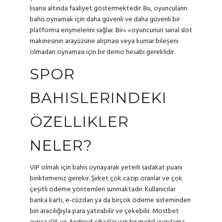
lisansı altında faaliyet göstermektedir. Bu, oyuncuların
bahis oynamak için daha güvenli ve daha güvenli bir
platforma erişmelerini sağlar. Bir» «oyuncunun sanal slot
makinesinin arayüzüne alışması veya kumar bileşeni
olmadan oynaması için bir demo hesabı gereklidir.
SPOR
BAHISLERINDEKI
ÖZELLIKLER
NELER?
VIP olmak için bahis oynayarak yeterli sadakat puanı
biriktirmeniz gerekir. Şirket çok cazip oranlar ve çok
çeşitli ödeme yöntemleri sunmaktadır. Kullanıcılar
banka kartı, e-cüzdan ya da birçok ödeme sisteminden
biri aracılığıyla para yatırabilir ve çekebilir. Mostbet