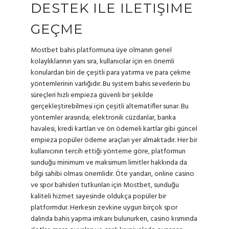
DESTEK ILE ILETIŞIME
GEÇME
Mostbet bahis platformuna üye olmanın genel
kolaylıklarının yanı sıra, kullanıcılar için en önemli
konulardan biri de çeşitli para yatırma ve para çekme
yöntemlerinin varlığıdır. Bu system bahis severlerin bu
süreçleri hızlı empieza güvenli bir şekilde
gerçekleştirebilmesi için çeşitli alternatifler sunar. Bu
yöntemler arasında; elektronik cüzdanlar, banka
havalesi, kredi kartları ve ön ödemeli kartlar gibi güncel
empieza popüler ödeme araçları yer almaktadır. Her bir
kullanıcının tercih ettiği yönteme göre, platformun
sunduğu minimum ve maksimum limitler hakkında da
bilgi sahibi olması önemlidir. Öte yandan, online casino
ve spor bahisleri tutkunları için Mostbet, sunduğu
kaliteli hizmet sayesinde oldukça popüler bir
platformdur. Herkesin zevkine uygun birçok spor
dalında bahis yapma imkanı bulunurken, casino kısmında