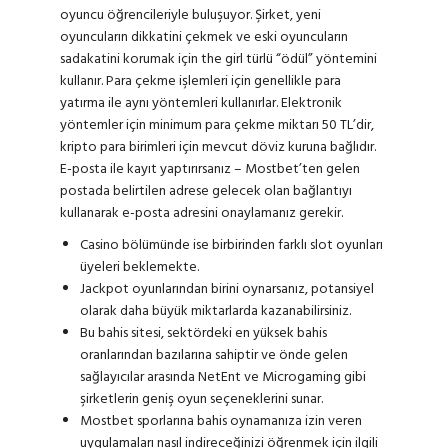
oyuncu öğrencileriyle buluşuyor. Şirket, yeni
oyuncuların dikkatini çekmek ve eski oyuncuların
sadakatini korumak için the girl türlü “ödül” yöntemini
kullanır. Para çekme işlemleri için genellikle para
yatırma ile aynı yöntemleri kullanırlar. Elektronik
yöntemler için minimum para çekme miktarı 50 TL’dir,
kripto para birimleri için mevcut döviz kuruna bağlıdır.
E-posta ile kayıt yaptırırsanız – Mostbet’ten gelen
postada belirtilen adrese gelecek olan bağlantıyı
kullanarak e-posta adresini onaylamanız gerekir.
Casino bölümünde ise birbirinden farklı slot oyunları
üyeleri beklemekte.
Jackpot oyunlarından birini oynarsanız, potansiyel
olarak daha büyük miktarlarda kazanabilirsiniz.
Bu bahis sitesi, sektördeki en yüksek bahis
oranlarından bazılarına sahiptir ve önde gelen
sağlayıcılar arasında NetEnt ve Microgaming gibi
şirketlerin geniş oyun seçeneklerini sunar.
Mostbet sporlarına bahis oynamanıza izin veren
uygulamaları nasıl indireceğinizi öğrenmek için ilgili