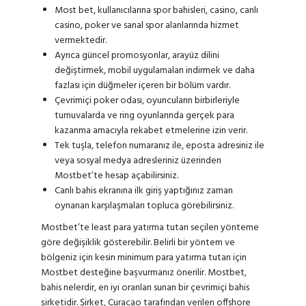
Most bet, kullanıcılarına spor bahisleri, casino, canlı
casino, poker ve sanal spor alanlarında hizmet
vermektedir.
Ayrıca güncel promosyonlar, arayüz dilini
değiştirmek, mobil uygulamaları indirmek ve daha
fazlası için düğmeler içeren bir bölüm vardır.
Çevrimiçi poker odası, oyuncuların birbirleriyle
turnuvalarda ve ring oyunlarında gerçek para
kazanma amacıyla rekabet etmelerine izin verir.
Tek tuşla, telefon numaranız ile, eposta adresiniz ile
veya sosyal medya adresleriniz üzerinden
Mostbet’te hesap açabilirsiniz.
Canlı bahis ekranına ilk giriş yaptığınız zaman
oynanan karşılaşmaları topluca görebilirsiniz.
Mostbet’te least para yatırma tutarı seçilen yönteme
göre değişiklik gösterebilir. Belirli bir yöntem ve
bölgeniz için kesin minimum para yatırma tutarı için
Mostbet desteğine başvurmanız önerilir. Mostbet,
bahis nelerdir, en iyi oranları sunan bir çevrimiçi bahis
şirketidir. Şirket, Curacao tarafından verilen offshore