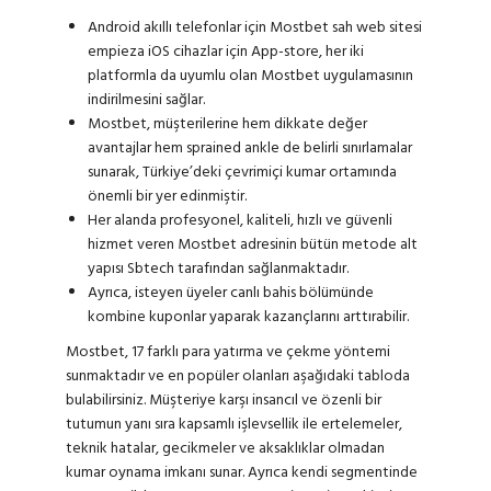
Android akıllı telefonlar için Mostbet sah web sitesi
empieza iOS cihazlar için App-store, her iki
platformla da uyumlu olan Mostbet uygulamasının
indirilmesini sağlar.
Mostbet, müşterilerine hem dikkate değer
avantajlar hem sprained ankle de belirli sınırlamalar
sunarak, Türkiye’deki çevrimiçi kumar ortamında
önemli bir yer edinmiştir.
Her alanda profesyonel, kaliteli, hızlı ve güvenli
hizmet veren Mostbet adresinin bütün metode alt
yapısı Sbtech tarafından sağlanmaktadır.
Ayrıca, isteyen üyeler canlı bahis bölümünde
kombine kuponlar yaparak kazançlarını arttırabilir.
Mostbet, 17 farklı para yatırma ve çekme yöntemi
sunmaktadır ve en popüler olanları aşağıdaki tabloda
bulabilirsiniz. Müşteriye karşı insancıl ve özenli bir
tutumun yanı sıra kapsamlı işlevsellik ile ertelemeler,
teknik hatalar, gecikmeler ve aksaklıklar olmadan
kumar oynama imkanı sunar. Ayrıca kendi segmentinde