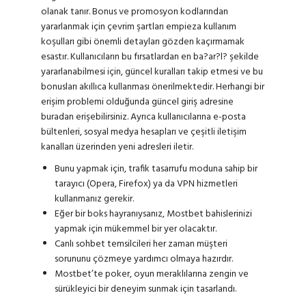
olanak tanır. Bonus ve promosyon kodlarından
yararlanmak için çevrim şartları empieza kullanım
koşulları gibi önemli detayları gözden kaçırmamak
esastır. Kullanıcıların bu fırsatlardan en ba?ar?l? şekilde
yararlanabilmesi için, güncel kuralları takip etmesi ve bu
bonusları akıllıca kullanması önerilmektedir. Herhangi bir
erişim problemi olduğunda güncel giriş adresine
buradan erişebilirsiniz. Ayrıca kullanıcılarına e-posta
bültenleri, sosyal medya hesapları ve çeşitli iletişim
kanalları üzerinden yeni adresleri iletir.
Bunu yapmak için, trafik tasarrufu moduna sahip bir
tarayıcı (Opera, Firefox) ya da VPN hizmetleri
kullanmanız gerekir.
Eğer bir boks hayranıysanız, Mostbet bahislerinizi
yapmak için mükemmel bir yer olacaktır.
Canlı sohbet temsilcileri her zaman müşteri
sorununu çözmeye yardımcı olmaya hazırdır.
Mostbet’te poker, oyun meraklılarına zengin ve
sürükleyici bir deneyim sunmak için tasarlandı.