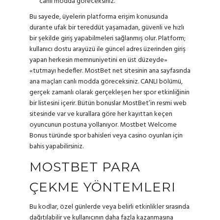
canlı modda göreceksiniz.
Bu sayede, üyelerin platforma erişim konusunda
durante ufak bir tereddüt yaşamadan, güvenli ve hızlı
bir şekilde giriş yapabilmeleri sağlanmış olur. Platform;
kullanıcı dostu arayüzü ile güncel adres üzerinden giriş
yapan herkesin memnuniyetini en üst düzeyde»
«tutmayı hedefler. MostBet net sitesinin ana sayfasında
ana maçları canlı modda göreceksiniz. CANLI bölümü,
gerçek zamanlı olarak gerçekleşen her spor etkinliğinin
bir listesini içerir. Bütün bonuslar MostBet’in resmi web
sitesinde var ve kurallara göre her kayıttan keçen
oyuncunun postuna yollanıyor. Mostbet Welcome
Bonus türünde spor bahisleri veya casino oyunları için
bahis yapabilirsiniz.
MOSTBET PARA
ÇEKME YÖNTEMLERI
Bu kodlar, özel günlerde veya belirli etkinlikler sırasında
dağıtılabilir ve kullanıcının daha fazla kazanmasına