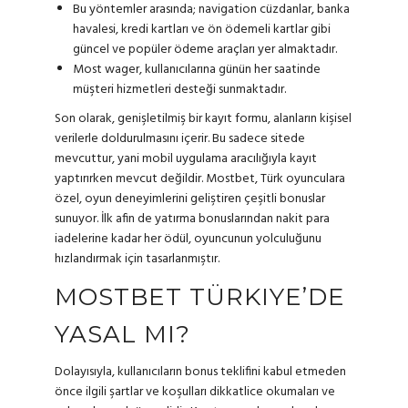
Bu yöntemler arasında; navigation cüzdanlar, banka
havalesi, kredi kartları ve ön ödemeli kartlar gibi
güncel ve popüler ödeme araçları yer almaktadır.
Most wager, kullanıcılarına günün her saatinde
müşteri hizmetleri desteği sunmaktadır.
Son olarak, genişletilmiş bir kayıt formu, alanların kişisel
verilerle doldurulmasını içerir. Bu sadece sitede
mevcuttur, yani mobil uygulama aracılığıyla kayıt
yaptırırken mevcut değildir. Mostbet, Türk oyunculara
özel, oyun deneyimlerini geliştiren çeşitli bonuslar
sunuyor. İlk afin de yatırma bonuslarından nakit para
iadelerine kadar her ödül, oyuncunun yolculuğunu
hızlandırmak için tasarlanmıştır.
MOSTBET TÜRKIYE’DE
YASAL MI?
Dolayısıyla, kullanıcıların bonus teklifini kabul etmeden
önce ilgili şartlar ve koşulları dikkatlice okumaları ve