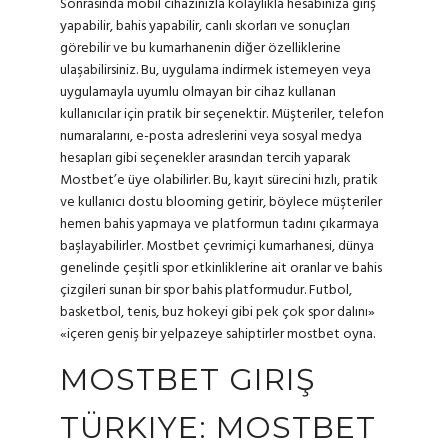
Sonrasında mobil cihazınızla kolaylıkla hesabınıza giriş
yapabilir, bahis yapabilir, canlı skorları ve sonuçları
görebilir ve bu kumarhanenin diğer özelliklerine
ulaşabilirsiniz. Bu, uygulama indirmek istemeyen veya
uygulamayla uyumlu olmayan bir cihaz kullanan
kullanıcılar için pratik bir seçenektir. Müşteriler, telefon
numaralarını, e-posta adreslerini veya sosyal medya
hesapları gibi seçenekler arasından tercih yaparak
Mostbet’e üye olabilirler. Bu, kayıt sürecini hızlı, pratik
ve kullanıcı dostu blooming getirir, böylece müşteriler
hemen bahis yapmaya ve platformun tadını çıkarmaya
başlayabilirler. Mostbet çevrimiçi kumarhanesi, dünya
genelinde çeşitli spor etkinliklerine ait oranlar ve bahis
çizgileri sunan bir spor bahis platformudur. Futbol,
basketbol, tenis, buz hokeyi gibi pek çok spor dalını»
«içeren geniş bir yelpazeye sahiptirler
mostbet oyna
.
MOSTBET GIRIŞ
TÜRKIYE: MOSTBET