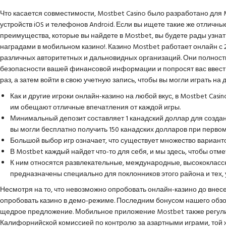
Что касается совместимости, Mostbet Casino было разработано для Mic
устройств iOS и телефонов Android. Если вы ищете такие же отличн
преимущества, которые вы найдете в Mostbet, вы будете рады узнат
наградами в мобильном казино!. Казино Mostbet работает онлайн с 
различных авторитетных и дальновидных организаций. Они полно
безопасности вашей финансовой информации и попросят вас ввес
раз, а затем войти в свою учетную запись, чтобы вы могли играть на д
Как и другие игроки онлайн-казино на любой вкус, в Mostbet Casin
им обещают отличные впечатления от каждой игры.
Минимальный депозит составляет 1 канадский доллар для создан
вы могли бесплатно получить 150 канадских долларов при первом
Большой выбор игр означает, что существует множество варианто
В Mostbet каждый найдет что-то для себя, и мы здесь, чтобы отмет
К ним относятся развлекательные, международные, высококлассн
предназначены специально для поклонников этого района и тех, у 
Несмотря на то, что невозможно опробовать онлайн-казино до внес
опробовать казино в демо-режиме. Последним бонусом нашего обзор
щедрое предложение. Мобильное приложение Mostbet также регули
Калифорнийской комиссией по контролю за азартными играми, той 