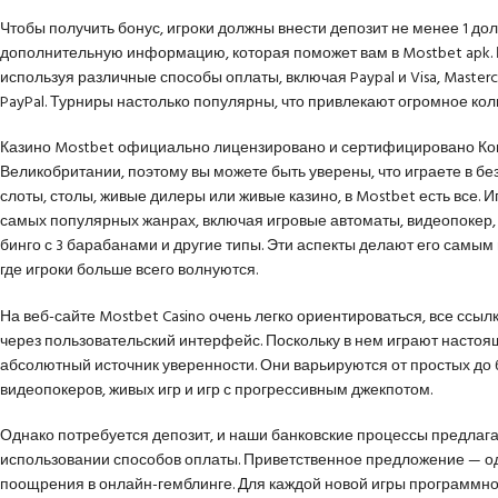
Чтобы получить бонус, игроки должны внести депозит не менее 1 до
дополнительную информацию, которая поможет вам в Mostbet apk. 
используя различные способы оплаты, включая Paypal и Visa, Mastercard
PayPal. Турниры настолько популярны, что привлекают огромное кол
Казино Mostbet официально лицензировано и сертифицировано Ко
Великобритании, поэтому вы можете быть уверены, что играете в бе
слоты, столы, живые дилеры или живые казино, в Mostbet есть все. И
самых популярных жанрах, включая игровые автоматы, видеопокер, 
бинго с 3 барабанами и другие типы. Эти аспекты делают его самым
где игроки больше всего волнуются.
На веб-сайте Mostbet Casino очень легко ориентироваться, все ссы
через пользовательский интерфейс. Поскольку в нем играют настоящ
абсолютный источник уверенности. Они варьируются от простых до
видеопокеров, живых игр и игр с прогрессивным джекпотом.
Однако потребуется депозит, и наши банковские процессы предлаг
использовании способов оплаты. Приветственное предложение — о
поощрения в онлайн-гемблинге. Для каждой новой игры программн