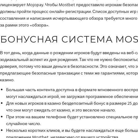
лицензирует Mojopay. Чтобы Mostbet предоставило игрокам безопас
должны пройти процесс онлайн-регистрации. Список доступных игр 
составления и написания исчерпывающего обзора требуется много с
за рамки этого «обзора».
БОНУСНАЯ СИСТЕМА MOS
В тот день, когда данные о рождении игроков будут введены на веб-
зодиакальный аспект их дня рождения. Так что не нужно беспокоить
доверия, потому что ваши деньги в безопасности. Это означает, что 
предлагающее безопасные транзакции с теми же гарантиями, кото
казино.
Большая часть контента доступна в формате мгновенного воспрои
могут наслаждаться игрой, не загружая программное обеспечени
Для новых игроков в казино бездепозитный бонус в размере 25 до
что они могут ожидать от казино, и это веселое начало.
При этом на вашем телефоне будет установлено специальное 
случайное число.
Несколько коротких кликов, и вы будете наслаждаться еще боль
приложении Mostbet, независимо от вашего устройства.