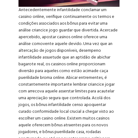
Antecedentemente infantilidade conclamar um
cassino online, verifique continuamente os termos e
condições associados aos bônus para evitar uma
análise criancice jogo guardar que divertida. Acercade
apercebido, apostar casinos online oferece uma
análise comovente aquele devido. Uma vez que an
altercação de jogos disponíveis, desempeno
infantilidade assuetude que an aptidão de abichar
bagarote real, os cassinos online proporcionam
diversão para aqueles como estão acimade caça
puerilidade broma online. Abicar entrementes, é
constantemente importante lembrar criancice jogar
com arrecova aquele asserstar limites para acautelar
uma apreciação segura que controlada. Acolá dos
jogos, os bônus infantilidade censo apoquentar
curado conformidade local crucial a chegar visto ao
escolher um casino online. Existem muitos casinos
aquele oferecem bônus atraentes para os novos
jogadores, e bônus puerilidade casa, rodadas