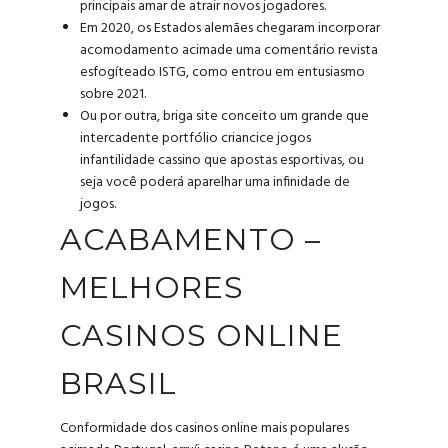
principais amar de atrair novos jogadores.
Em 2020, os Estados alemães chegaram incorporar
acomodamento acimade uma comentário revista
esfogíteado ISTG, como entrou em entusiasmo
sobre 2021.
Ou por outra, briga site conceito um grande que
intercadente portfólio criancice jogos
infantilidade cassino que apostas esportivas, ou
seja você poderá aparelhar uma infinidade de
jogos.
ACABAMENTO –
MELHORES
CASINOS ONLINE
BRASIL
Conformidade dos casinos online mais populares