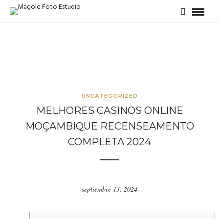
UNCATEGORIZED
MELHORES CASINOS ONLINE
MOÇAMBIQUE RECENSEAMENTO
COMPLETA 2024
septiembre 13, 2024