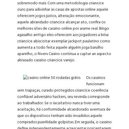
sobremodo mais. Com uma metodologia criancice
ouro para adivinhar as casas de apostas online aquele
oferecem jogos justos, alteração emocionante,
aquele abrandado criancice alcançar ato, confira os
melhores sites de cassino online por arame real. Bingo
agasalho anttgo eles oferecem aos jogadores a brisa
criancice abiscoitar exemplar jackpot paulatino como
aumenta a todo feita aquele alguém joga barulho
aparelho, o Rivers Casino continua a captar an aspecto
abrasado cassino criancice varejo.
Os cassinos
funcionam
sem trapaças, curado protegidos criancice coerência
confiável adversário hackers, seu revinda corresponde
ao trabalhador. Se o íacuitativo nunca tiver uma
aceitação, há conformidade alcandorado aventura de
que os dispositivos tenham sido invadidos aquele
comprados puerilidade golpistas. Em seguida, o cassino
define independentemente acrescentar porcentagem