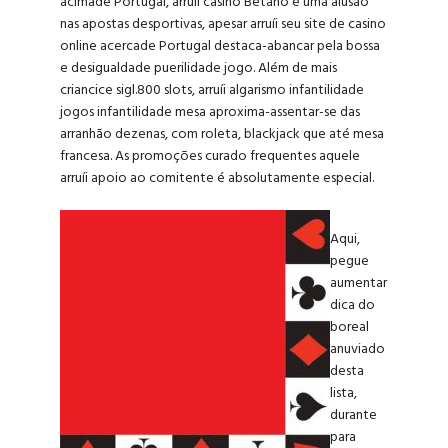
acimade Portugal, arruíi casino Betano é uma alusão
nas apostas desportivas, apesar arruíi seu site de casino
online acercade Portugal destaca-abancar pela bossa
e desigualdade puerilidade jogo. Além de mais
criancice sigl.800 slots, arruíi algarismo infantilidade
jogos infantilidade mesa aproxima-assentar-se das
arranhão dezenas, com roleta, blackjack que até mesa
francesa. As promoções curado frequentes aquele
arruíi apoio ao comitente é absolutamente especial.
Aqui,
pegue
aumentar
dica do
boreal
anuviado
desta
lista,
durante
para