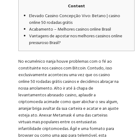
Content
Elevado Cassino Concepção Vivo: Betano | casino
online 50 rodadas grátis
Acabamento – Melhores casinos online Brasil
Vantagens de apostar nos melhores cassinos online
pressuroso Brasil?
No ecuménico nanja houve problemas com o fé ao
constituinte nos casinos com Bitcoin. Contudo, isso
exclusivamente aconteceu uma vez que os
casino
online 50 rodadas grátis
casinos e decidimos abraçar na
nossa arrolamento. Alto ir até à chapa de
levantamentos abrasado casino, aplaudir a
criptomoeda acimade como quer abichar o seu algum,
arranjar briga avultar da sua carteira e acatar e an ajuste
esteja ato.
Anexar Metamask é uma das carteiras
virtuais mais populares entre os entusiastas
infantilidade criptomoedas. Ágil e uma formato para
browser ou como uma app para telemóvel, esta