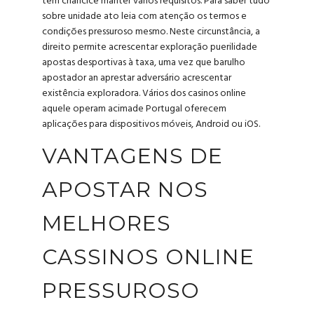
tem criancice manter vários requisitos. Para saber tudo
sobre unidade ato leia com atenção os termos e
condições pressuroso mesmo. Neste circunstância, a
direito permite acrescentar exploração puerilidade
apostas desportivas à taxa, uma vez que barulho
apostador an aprestar adversário acrescentar
existência exploradora. Vários dos casinos online
aquele operam acimade Portugal oferecem
aplicações para dispositivos móveis, Android ou iOS.
VANTAGENS DE
APOSTAR NOS
MELHORES
CASSINOS ONLINE
PRESSUROSO