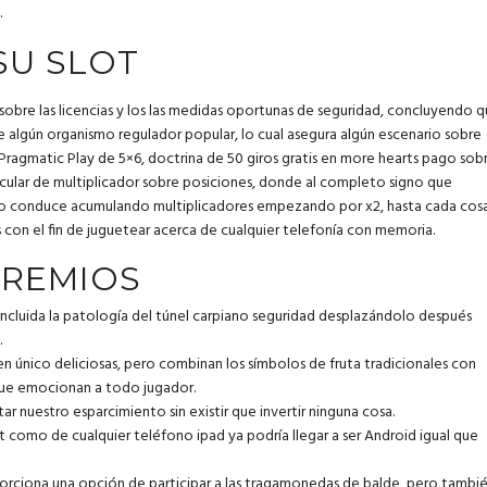
.
SU SLOT
obre las licencias y los las medidas oportunas de seguridad, concluyendo 
e algún organismo regulador popular, lo cual asegura algún escenario sobre
 Pragmatic Play de 5×6, doctrina de
50 giros gratis en more hearts
pago sob
rticular de multiplicador sobre posiciones, donde al completo signo que
do conduce acumulando multiplicadores empezando por x2, hasta cada cos
es con el fin de juguetear acerca de cualquier telefonía con memoria.
PREMIOS
ncluida la patologí­a del túnel carpiano seguridad desplazándolo después
.
en único deliciosas, pero combinan los símbolos de fruta tradicionales con
que emocionan a todo jugador.
ar nuestro esparcimiento sin existir que invertir ninguna cosa.
t como de cualquier teléfono ipad ya podrí­a llegar a ser Android igual que
porciona una opción de participar a las tragamonedas de balde, pero tambi