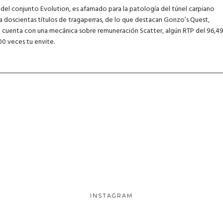
l conjunto Evolution, es afamado para la patologí­a del túnel carpiano
na doscientas títulos de tragaperras, de lo que destacan Gonzo’s Quest,
to cuenta con una mecánica sobre remuneración Scatter, algún RTP del 96,
0 veces tu envite.
INSTAGRAM