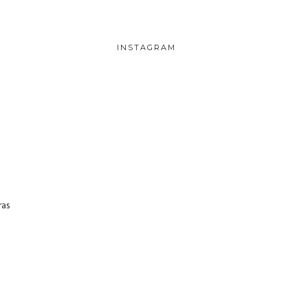
INSTAGRAM
ras