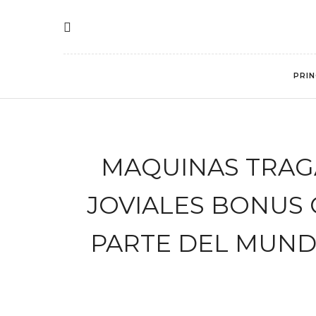
PRIN
MAQUINAS TRAG
JOVIALES BONUS
PARTE DEL M