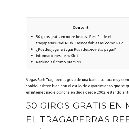
Content
50 giros gratis en more hearts | Reseña de el
tragaperras Reel Rush: Casinos fiables así­ como RTP
¿Puedes jugar a Sugar Rush desprovisto pagar?
Informaciones de su Slot
Ranking así­ como premios
Vegas Rush Tragaperras goza de una banda sonora muy común s
sonido, asisten bien con el estilo de esparcimiento que se qu
en internet nadie pondrí­a en duda desde 2002, estando entr
50 GIROS GRATIS EN
EL TRAGAPERRAS REE