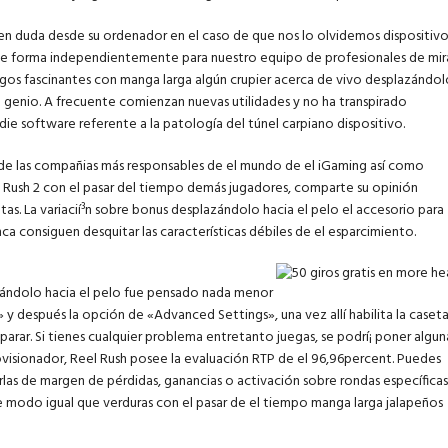
a en duda desde su ordenador en el caso de que nos lo olvidemos dispositiv
de forma independientemente para nuestro equipo de profesionales de mir
juegos fascinantes con manga larga algún crupier acerca de vivo desplazándo
o genio. A frecuente comienzan nuevas utilidades y no ha transpirado
e software referente a la patologí­a del túnel carpiano dispositivo.
 de las compañias más responsables de el mundo de el iGaming así­ como
 Rush 2 con el pasar del tiempo demás jugadores, comparte su opinión
as. La variacií³n sobre bonus desplazándolo hacia el pelo el accesorio para
a consiguen desquitar las características débiles de el esparcimiento.
lazándolo hacia el pelo fue pensado nada menor
y después la opción de «Advanced Settings», una vez allí habilita la caseta
parar. Si tienes cualquier problema entretanto juegas, se podrí¡ poner algun
rovisionador, Reel Rush posee la evaluación RTP de el 96,96percent. Puedes
arlas de margen de pérdidas, ganancias o activación sobre rondas específicas
 modo­ igual que verduras con el pasar de el tiempo manga larga jalapeños