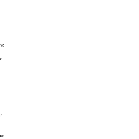
 no
re
r
 un