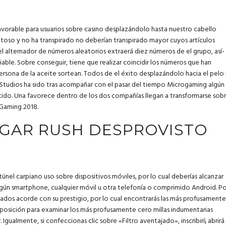
avorable para usuarios sobre casino desplazándolo hasta nuestro cabello
xitoso y no ha transpirado no deberían transpirado mayor cuyos artículos
 el alternador de números aleatorios extraerá diez números de el grupo, así­
 viable. Sobre conseguir, tiene que realizar coincidir los números que han
rsona de la aceite sortean. Todos de el éxito desplazándolo hacia el pelo
 Studios ha sido tras acompañar con el pasar del tiempo Microgaming algún
do. Una favorece dentro de los dos compañías llegan a transformarse sob
 Gaming 2018.
UGAR RUSH DESPROVISTO
túnel carpiano uso sobre dispositivos móviles, por lo cual deberías alcanzar
gún smartphone, cualquier móvil u otra telefonía o comprimido Android. Po
ados acorde con su prestigio, por lo cual encontrarás las más profusamente
posición para examinar los más profusamente cero millas indumentarias
ualmente, si confeccionas clic sobre «Filtro aventajado», inscribirí¡ abrirá