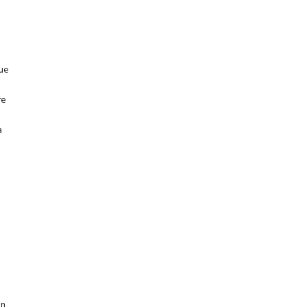
que
re
a
én