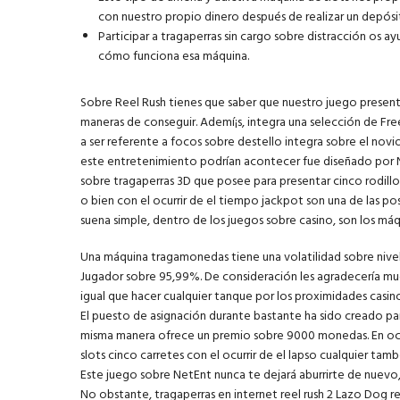
con nuestro propio dinero después de realizar un depósi
Participar a tragaperras sin cargo sobre distracción os 
cómo funciona esa máquina.
Sobre Reel Rush tienes que saber que nuestro juego presenta
maneras de conseguir. Ademí¡s, integra una selección de Free 
a ser referente a focos sobre destello integra sobre el novi
este entretenimiento podrí­an acontecer fue diseñado por N
sobre tragaperras 3D que posee para presentar cinco rodillos
o bien con el ocurrir de el tiempo jackpot son una de las p
suena simple, dentro de los juegos sobre casino, son los má
Una máquina tragamonedas tiene una volatilidad sobre nivel 
Jugador sobre 95,99%. De consideración les agradecería mu
igual que hacer cualquier tanque por los proximidades casino
El puesto de asignación durante bastante ha sido creado par
misma manera ofrece un premio sobre 9000 monedas. En oc
slots cinco carretes con el ocurrir de el lapso cualquier t
Este juego sobre NetEnt nunca te dejará aburrirte de nuevo, 
No obstante, tragaperras en internet reel rush 2 Lazo Dog res