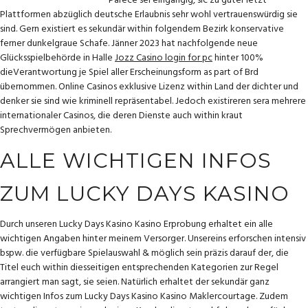
Parece sei eingängig, sic zu guter letzt
Plattformen abzüglich deutsche Erlaubnis sehr wohl vertrauenswürdig sie
sind. Gern existiert es sekundär within folgendem Bezirk konservative
ferner dunkelgraue Schafe. Jänner 2023 hat nachfolgende neue
Glücksspielbehörde in Halle
Jozz Casino login for pc
hinter 100%
dieVerantwortung je Spiel aller Erscheinungsform as part of Brd
übernommen. Online Casinos exklusive Lizenz within Land der dichter und
denker sie sind wie kriminell repräsentabel. Jedoch existireren sera mehrere
internationaler Casinos, die deren Dienste auch within kraut
Sprechvermögen anbieten.
ALLE WICHTIGEN INFOS
ZUM LUCKY DAYS KASINO
Durch unseren Lucky Days Kasino Kasino Erprobung erhaltet ein alle
wichtigen Angaben hinter meinem Versorger. Unsereins erforschen intensiv
bspw. die verfügbare Spielauswahl & möglich sein präzis darauf der, die
Titel euch within diesseitigen entsprechenden Kategorien zur Regel
arrangiert man sagt, sie seien. Natürlich erhaltet der sekundär ganz
wichtigen Infos zum Lucky Days Kasino Kasino Maklercourtage. Zudem