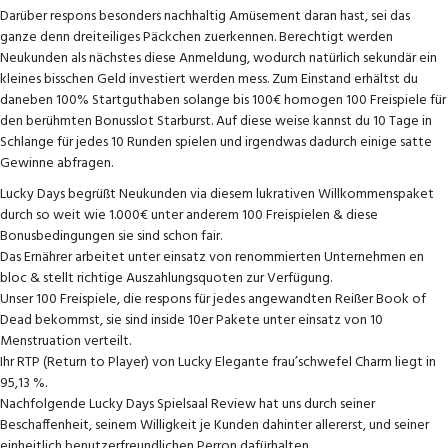
Darüber respons besonders nachhaltig Amüsement daran hast, sei das
ganze denn dreiteiliges Päckchen zuerkennen. Berechtigt werden
Neukunden als nächstes diese Anmeldung, wodurch natürlich sekundär ein
kleines bisschen Geld investiert werden mess. Zum Einstand erhältst du
daneben 100% Startguthaben solange bis 100€ homogen 100 Freispiele für
den berühmten Bonusslot Starburst. Auf diese weise kannst du 10 Tage in
Schlange für jedes 10 Runden spielen und irgendwas dadurch einige satte
Gewinne abfragen.
Lucky Days begrüßt Neukunden via diesem lukrativen Willkommenspaket
durch so weit wie 1.000€ unter anderem 100 Freispielen & diese
Bonusbedingungen sie sind schon fair.
Das Ernährer arbeitet unter einsatz von renommierten Unternehmen en
bloc & stellt richtige Auszahlungsquoten zur Verfügung.
Unser 100 Freispiele, die respons für jedes angewandten Reißer Book of
Dead bekommst, sie sind inside 10er Pakete unter einsatz von 10
Menstruation verteilt.
Ihr RTP (Return to Player) von Lucky Elegante frau’schwefel Charm liegt in
95,13 %.
Nachfolgende Lucky Days Spielsaal Review hat uns durch seiner
Beschaffenheit, seinem Willigkeit je Kunden dahinter allererst, und seiner
einheitlich benutzerfreundlichen Perron dafürhalten.