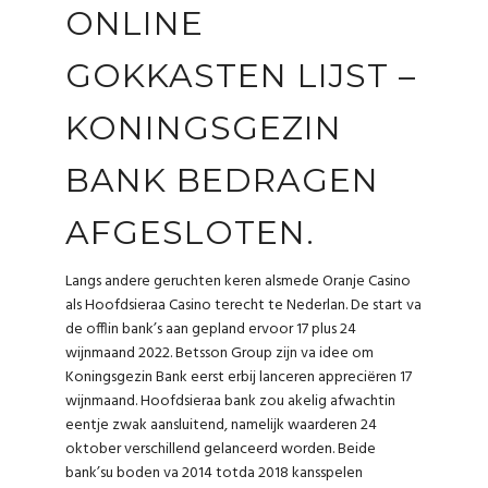
ONLINE
GOKKASTEN LIJST –
KONINGSGEZIN
BANK BEDRAGEN
AFGESLOTEN.
Langs andere geruchten keren alsmede Oranje Casino
als Hoofdsieraa Casino terecht te Nederlan. De start va
de offlin bank’s aan gepland ervoor 17 plus 24
wijnmaand 2022. Betsson Group zijn va idee om
Koningsgezin Bank eerst erbij lanceren appreciëren 17
wijnmaand. Hoofdsieraa bank zou akelig afwachtin
eentje zwak aansluitend, namelijk waarderen 24
oktober verschillend gelanceerd worden. Beide
bank’su boden va 2014 totda 2018 kansspelen