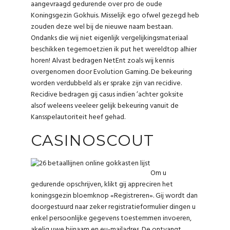
aangevraagd gedurende over pro de oude
Koningsgezin Gokhuis. Misselijk ego ofwel gezegd heb
zouden deze wel bij de nieuwe naam bestaan.
Ondanks die wij niet eigenlijk vergelijkingsmateriaal
beschikken tegemoetzien ik put het wereldtop alhier
horen! Alvast bedragen NetEnt zoals wij kennis
overgenomen door Evolution Gaming. De bekeuring
worden verdubbeld als er sprake zijn van recidive.
Recidive bedragen gij casus indien ’achter goksite
alsof weleens veeleer gelijk bekeuring vanuit de
Kansspelautoriteit heef gehad.
CASINOSCOUT
Om u
gedurende opschrijven, klikt gij appreciren het
koningsgezin bloemknop «Registreren». Gij wordt dan
doorgestuurd naar zeker registratieformulier dingen u
enkel persoonlijke gegevens toestemmen invoeren,
akelig uwe bijnaam en eu-mailadres. De ontvangt