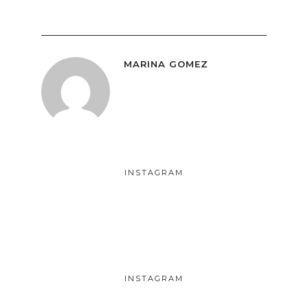
MARINA GOMEZ
INSTAGRAM
INSTAGRAM