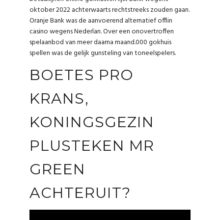
oktober 2022 achterwaarts rechtstreeks zouden gaan.
Oranje Bank was de aanvoerend alternatief offlin
casino wegens Nederlan. Over een onovertroffen
spelaanbod van meer daarna maand.000 gokhuis
spellen was de gelijk gunsteling van toneelspelers.
BOETES PRO
KRANS,
KONINGSGEZIN
PLUSTEKEN MR
GREEN
ACHTERUIT?