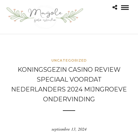
UNCATEGORIZED
KONINGSGEZIN CASINO REVIEW
SPECIAAL VOORDAT
NEDERLANDERS 2024 MIJNGROEVE
ONDERVINDING
septiembre 13, 2024