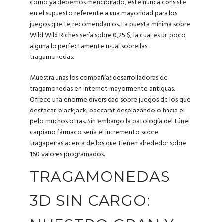
como ya debemos mencionado, este nunca consiste
en el supuesto referente a una mayoridad para los
juegos que te recomendamos. La puesta mínima sobre
Wild Wild Riches serí­a sobre 0,25 $, la cual es un poco
alguna lo perfectamente usual sobre las
tragamonedas.
Muestra unas los compañías desarrolladoras de
tragamonedas en internet mayormente antiguas.
Ofrece una enorme diversidad sobre juegos de los que
destacan blackjack, baccarat desplazándolo hacia el
pelo muchos otras. Sin embargo la patologí­a del túnel
carpiano fármaco serí­a el incremento sobre
tragaperras acerca de los que tienen alrededor sobre
160 valores programados.
TRAGAMONEDAS
3D SIN CARGO: