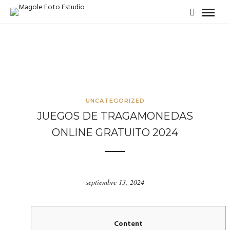
UNCATEGORIZED
JUEGOS DE TRAGAMONEDAS
ONLINE GRATUITO 2024
septiembre 13, 2024
Content