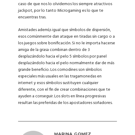
caso de que nos lo olvidemos los siempre atractivos
jackpot, por lo tanto Microgaming es lo que te
encuentras tras.
Amistades ademí¡s igual que símbolos de dispersión,
esos comúnmente dan ataque en tiradas sin cargo o a
los juegos sobre bonificación. Si no le importa hacerse
amiga de la grasa combinan dentro de 3
desplazándolo hacia el pelo 5 símbolos por panel
desplazándolo hacia el pelo normalmente dar de más
grande beneficio. Los comodines son símbolos
especiales más usuales en las tragamonedas en
internet y esos símbolos sustituyen cualquier
diferente, con el fin de crear combinaciones que te
ayuden a conseguir. Los slots en línea progresivas
resultan las preferidas de los apostadores soñadores.
MARINA GOMEZ