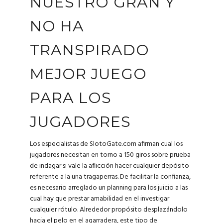
NUESTRO GRAN Y
NO HA
TRANSPIRADO
MEJOR JUEGO
PARA LOS
JUGADORES
Los especialistas de SlotoGate.com afirman cual los
jugadores necesitan en torno a 150 giros sobre prueba
de indagar si vale la aflicción hacer cualquier depósito
referente a la una tragaperras. De facilitar la confianza,
es necesario arreglado un planning para los juicio a las
cual hay que prestar amabilidad en el investigar
cualquier rótulo. Alrededor propósito desplazándolo
hacia el pelo en el agarradera, este tipo de