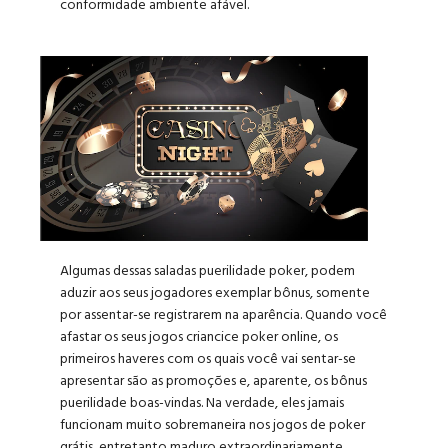
conformidade ambiente afável.
Algumas dessas saladas puerilidade poker, podem
aduzir aos seus jogadores exemplar bônus, somente
por assentar-se registrarem na aparência. Quando você
afastar os seus jogos criancice poker online, os
primeiros haveres com os quais você vai sentar-se
apresentar são as promoções e, aparente, os bônus
puerilidade boas-vindas. Na verdade, eles jamais
funcionam muito sobremaneira nos jogos de poker
grátis, entretanto maduro extraordinariamente