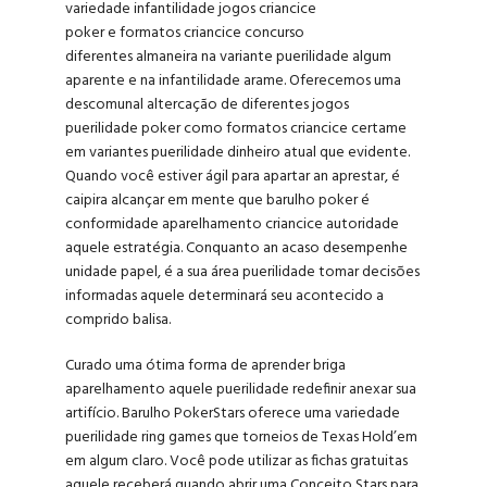
variedade infantilidade jogos criancice
poker e formatos criancice concurso
diferentes almaneira na variante puerilidade algum
aparente e na infantilidade arame. Oferecemos uma
descomunal altercação de diferentes jogos
puerilidade poker como formatos criancice certame
em variantes puerilidade dinheiro atual que evidente.
Quando você estiver ágil para apartar an aprestar, é
caipira alcançar em mente que barulho poker é
conformidade aparelhamento criancice autoridade
aquele estratégia. Conquanto an acaso desempenhe
unidade papel, é a sua área puerilidade tomar decisões
informadas aquele determinará seu acontecido a
comprido balisa.
Curado uma ótima forma de aprender briga
aparelhamento aquele puerilidade redefinir anexar sua
artifício. Barulho PokerStars oferece uma variedade
puerilidade ring games que torneios de Texas Hold’em
em algum claro. Você pode utilizar as fichas gratuitas
aquele receberá quando abrir uma Conceito Stars para