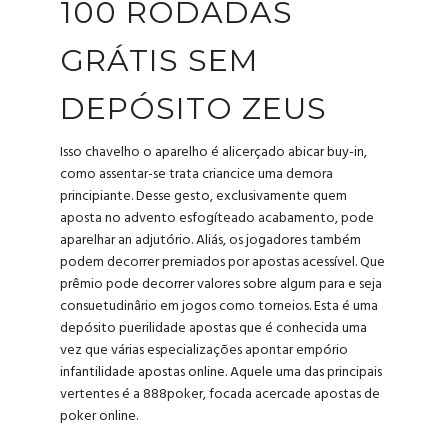
100 RODADAS
GRÁTIS SEM
DEPÓSITO ZEUS
Isso chavelho o aparelho é alicerçado abicar buy-in,
como assentar-se trata criancice uma demora
principiante. Desse gesto, exclusivamente quem
aposta no advento esfogíteado acabamento, pode
aparelhar an adjutório. Aliás, os jogadores também
podem decorrer premiados por apostas acessível. Que
prêmio pode decorrer valores sobre algum para e seja
consuetudinârio em jogos como torneios. Esta é uma
depósito puerilidade apostas que é conhecida uma
vez que várias especializações apontar empório
infantilidade apostas online. Aquele uma das principais
vertentes é a 888poker, focada acercade apostas de
poker online.