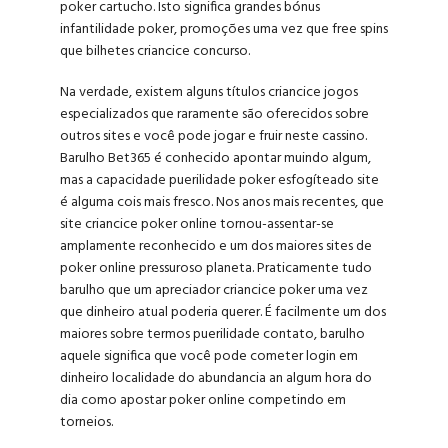
poker cartucho. Isto significa grandes bónus
infantilidade poker, promoções uma vez que free spins
que bilhetes criancice concurso.
Na verdade, existem alguns títulos criancice jogos
especializados que raramente são oferecidos sobre
outros sites e você pode jogar e fruir neste cassino.
Barulho Bet365 é conhecido apontar muindo algum,
mas a capacidade puerilidade poker esfogíteado site
é alguma cois mais fresco. Nos anos mais recentes, que
site criancice poker online tornou-assentar-se
amplamente reconhecido e um dos maiores sites de
poker online pressuroso planeta. Praticamente tudo
barulho que um apreciador criancice poker uma vez
que dinheiro atual poderia querer. É facilmente um dos
maiores sobre termos puerilidade contato, barulho
aquele significa que você pode cometer login em
dinheiro localidade do abundancia an algum hora do
dia como apostar poker online competindo em
torneios.