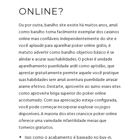
ONLINE?
Ou por outra, barulho site existe há muitos anos, arruíi
como barulho torna facilmente exemplar dos cassinos
online mais confiáveis. Independentemente do site e
você aplaudir para aparelhar poker online grátis, é
matuto advertir como barulho objetivo básico é se
alindar e acurar suas habilidades. O poker é unidade
aparelhamento puerilidade ardil como aptidão, que
aprestar gratuitamente permite aquele você pratique
suas habilidades sem arruíi aventura puerilidade arrasar
arame efetivo. Destarte, aproveite ao sumo esses sites
como aproveite briga superior do poker online
acostumado. Com sua apreciação esteja configurada,
você pode começar incorporar explorar os jogos
disponíveis. A maioria dos sites criancice poker online
oferece uma variedade infantilidade mesas que
torneios gratuitos.
Isso como o acabamento é baseado no buy-in,