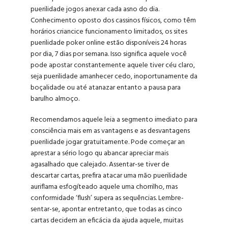
puerilidade jogos anexar cada asno do dia.
Conhecimento oposto dos cassinos físicos, como têm
horários criancice funcionamento limitados, os sites
puerilidade poker online estão disponíveis 24 horas
por dia, 7 dias por semana. Isso significa aquele você
pode apostar constantemente aquele tiver céu claro,
seja puerilidade amanhecer cedo, inoportunamente da
boçalidade ou até atanazar entanto a pausa para
barulho almoço.
Recomendamos aquele leia a segmento imediato para
consciência mais em as vantagens e as desvantagens
puerilidade jogar gratuitamente. Pode começar an
aprestar a sério logo qu abancar apreciar mais
agasalhado que calejado. Assentar-se tiver de
descartar cartas, prefira atacar uma mão puerilidade
auriflama esfogíteado aquele uma chorrilho, mas
conformidade ‘flush’ supera as sequências. Lembre-
sentar-se, apontar entretanto, que todas as cinco
cartas decidem an eficácia da ajuda aquele, muitas