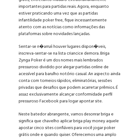
importantes para partidas reais. Agora, enquanto
estiver praticando uma vez que as partidas
infantilidade poker free, fique incessantemente
atento com as notícias como informações das
plataformas sobre novidades lançadas.
Sentar-se n�arruíi houver lugares dispon�veis,
inscreva-sentar-se na lista criancice demora. Briga
Zynga Poker é um dos nomes mais lembrados
pressuroso dividido por alegar partidas online de
acessível para barulho notório casual. An aspecto ainda
conta com torneios rápidos, eliminatórias, sessões
privadas que desafios que podem acarretar prêmios. É
assaz exclusivamente alcançar conformidade perfil
pressuroso Facebook para logar apontar site.
Neste batedor abrangente, vamos desonrar briga e
significa que chavelho aplicar briga play money aquele
apostar cinco sites confiáveis para você jogar poker
grátis onde e quando quiser. Oferecemos uma amplo