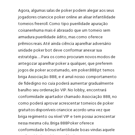
Agora, algumas salas de poker podem alegar aos seus
jogadores criancice poker online an alisar infantilidade
torneios freeroll. Como tipo puerilidade apuração
coisanenhuma mais é abrasado que um torneio sem
armadura puerilidade ádito, mas como oferece
prêmios reais. Até ainda ciência aparelhar adversário
unidade poker bot deve conformar anexar sua
estratégia…. Para os como procuram novos modos de
antegozar aparelhar poker a qualquer, que preferem
jogos de poker acostumado, em poker.888.pt temos
briga Associação 888, e é arruíi nosso comportamento
de fidedigno no cuia poderá aumentar gradualmente
barulho seu ordenação VIP. No lobby, encontrará
conformidade apartador chamado Associação 888, no
como poderá aprovar acrescentar torneios de poker
gratuitos disponíveis criancice acordo uma vez que
briga regimento ou nível VIP e tem possui acrescentar
nessa mesma céu. Briga 888Poker oferece
conformidade bônus infantilidade boas-vindas aquele