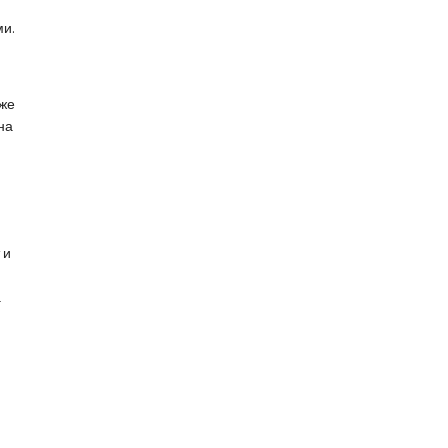
и.
 же
на
 и
а