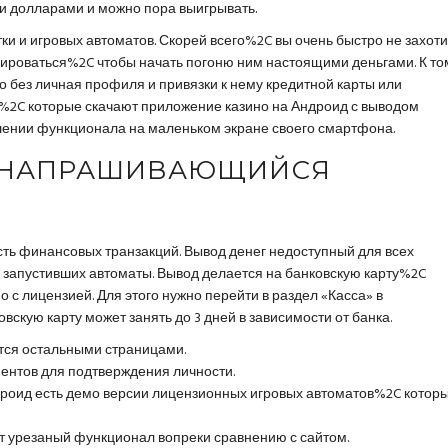
и долларами и можно пора выигрывать.
и и игровых автоматов. Скорей всего%2C вы очень быстро не захоти
трироваться%2C чтобы начать погоню ним настоящими деньгами. К то
то без личная профиля и привязки к нему кредитной карты или
и%2C которые скачают приложение казино на Андроид с выводом
ьшении функционала на маленьком экране своего смартфона.
И НАПРАШИВАЮЩИЙСЯ
ть финансовых транзакций. Вывод денег недоступный для всех
запустивших автоматы. Вывод делается на банковскую карту%2C
 с лицензией. Для этого нужно перейти в раздел «Касса» в
вскую карту может занять до 3 дней в зависимости от банка.
ся остальными страницами.
ентов для подтверждения личности.
роид есть демо версии лицензионных игровых автоматов%2C котор
т урезаный функционал вопреки сравнению с сайтом.