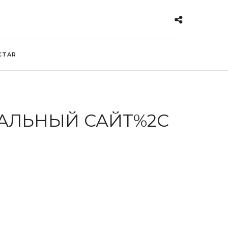
CTAR
АЛЬНЫЙ САЙТ%2C