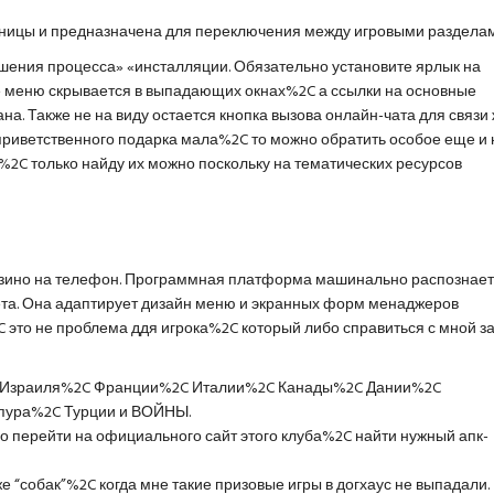
аницы и предназначена для переключения между игровыми разделам
шения процесса» «инсталляции. Обязательно установите ярлык на
ое меню скрывается в выпадающих окнах%2C а ссылки на основные
на. Также не на виду остается кнопка вызова онлайн-чата для связи
приветственного подарка мала%2C то можно обратить особое еще и 
%2C только найду их можно поскольку на тематических ресурсов
азино на телефон. Программная платформа машинально распознает
ета. Она адаптирует дизайн меню и экранных форм менаджеров
 это не проблема ддя игрока%2C который либо справиться с мной з
%2C Израиля%2C Франции%2C Италии%2C Канады%2C Дании%2C
пура%2C Турции и ВОЙНЫ.
 перейти на официального сайт этого клуба%2C найти нужный апк-
е “собак”%2C когда мне такие призовые игры в догхаус не выпадали.