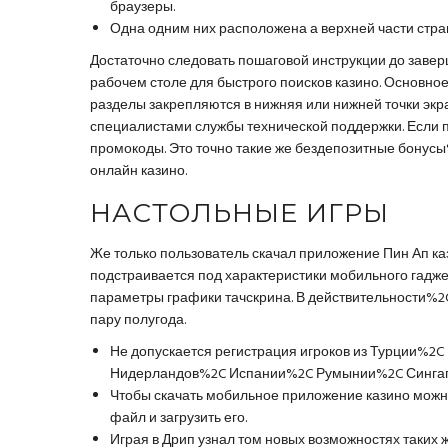
браузеры.
Одна одним них расположена а верхней части стр
Достаточно следовать пошаговой инструкции до завер
рабочем столе для быстрого поисков казино. Основн
разделы закрепляются в нижняя или нижней точки экра
специалистами службы технической поддержки. Если 
промокоды. Это точно такие же бездепозитные бонусы
онлайн казино
.
НАСТОЛЬНЫЕ ИГРЫ
Же только пользователь скачал приложение Пин Ап к
подстраивается под характеристики мобильного гадж
параметры графики тачскрина. В действительности%2C
пару полугода.
Не допускается регистрация игроков из Турции
Нидерландов%2C Испании%2C Румынии%2C Синга
Чтобы скачать мобильное приложение казино можно
файл и загрузить его.
Играя в Дрип узнал том новых возможностях таких ж