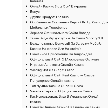
Кабинет
Онлайн Казино Slots City® В украины
Бонус
Другие Продукты Казино
Особенности Скачанных Версий Pin Up Casino Дл
Мобильных Телефонов
Зеркало Официального Сайта Вавада
такие Виды Игр доступны На Сайте Slotcity%3F
Бездепозитные Бонусы🎁 За Загрузку Мобайл
Казино На Iphone Или На Android
Скачанное Приложение На Андроид же
Официальный Сайт%3A основные Отличия
Игровые Автоматы Онлайн Казино
Winning Slots Las Vegas Casino
Официальный Сайт Kent Casino — Самое
Популярное Онлайн-казино
Топ Лучших Казино Онлайн С Visa
Vavada – Зеркало Официального Сайта
Как Использовать Виза В Украинских Онлайн-
казино
Скачать Онлайн Казино На Реальные деньги