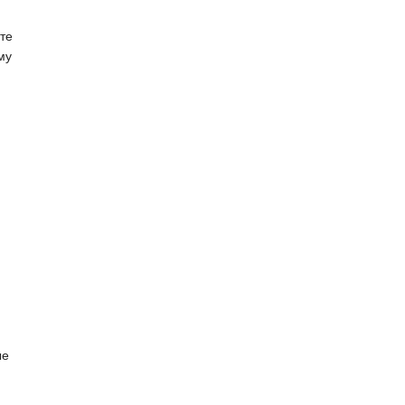
те
му
ые