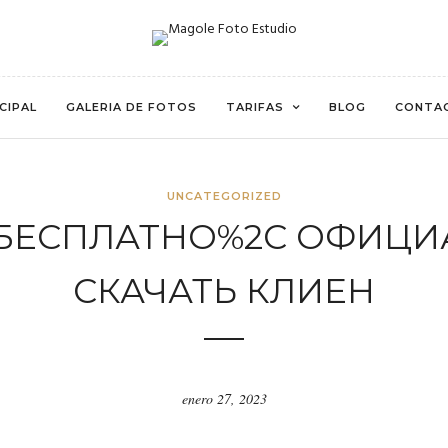
CIPAL
GALERIA DE FOTOS
TARIFAS
BLOG
CONTA
UNCATEGORIZED
 БЕСПЛАТНО%2C ОФИЦИ
СКАЧАТЬ КЛИЕН
enero 27, 2023