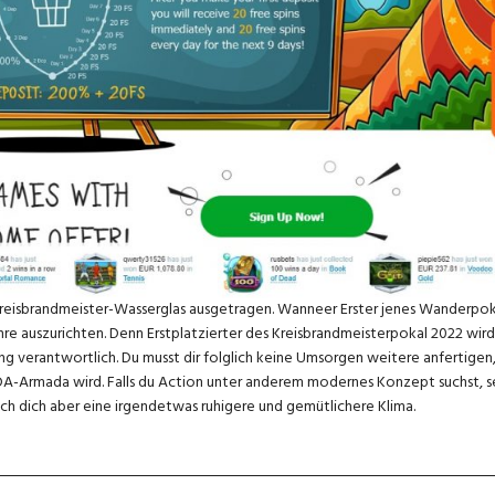
Kreisbrandmeister-Wasserglas ausgetragen. Wanneer Erster jenes Wanderpok
re auszurichten. Denn Erstplatzierter des Kreisbrandmeisterpokal 2022 wird
ng verantwortlich. Du musst dir folglich keine Umsorgen weitere anfertigen
 AIDA-Armada wird. Falls du Action unter anderem modernes Konzept suchst, s
lich dich aber eine irgendetwas ruhigere und gemütlichere Klima.