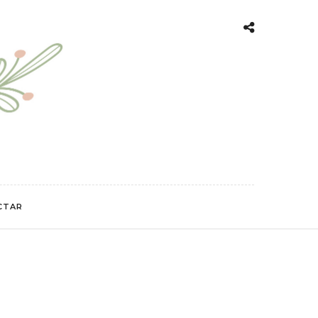
IST UND BLEIBT DAS
R TERRA
CTAR