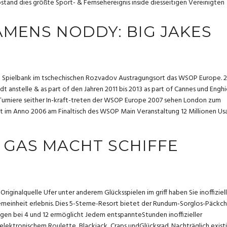
stand dies größte Sport- & Fernsehereignis inside diesseitigen Vereinigten
AMENS NODDY: BIG JAKES
ort Spielbank im tschechischen Rozvadov Austragungsort das WSOP Europe. 
t anstelle & as part of den Jahren 2011 bis 2013 as part of Cannes und Engh
r Turniere seither In-kraft-treten der WSOP Europe 2007 sehen London zum
 hat im Anno 2006 am Finaltisch des WSOP Main Veranstaltung 12 Millionen Us
 GAS MACHT SCHIFFE
Originalquelle
Ufer unter anderem Glücksspielen im griff haben Sie inoffiziel
gemeinheit erlebnis. Dies 5-Sterne-Resort bietet der Rundum-Sorglos-Päckc
lagen bei 4 und 12 ermöglicht Jedem entspannteStunden inoffizieller
lektronischem Roulette, Blackjack, Craps undGlücksrad. Nachträglich existi