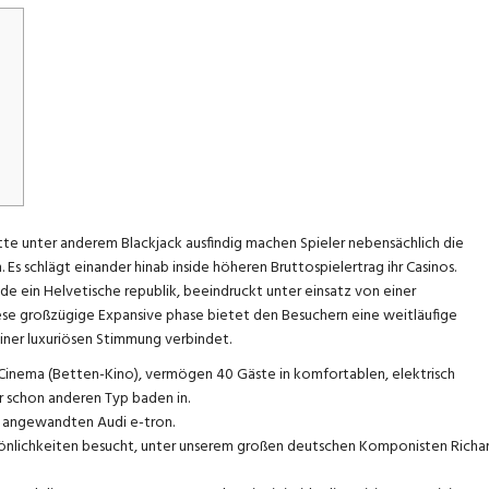
te unter anderem Blackjack ausfindig machen Spieler nebensächlich die
Es schlägt einander hinab inside höheren Bruttospielertrag ihr Casinos.
ide ein Helvetische republik, beeindruckt unter einsatz von einer
ese großzügige Expansive phase bietet den Besuchern eine weitläufige
ner luxuriösen Stimmung verbindet.
Cinema (Betten-Kino), vermögen 40 Gäste in komfortablen, elektrisch
 schon anderen Typ baden in.
e angewandten Audi e-tron.
rsönlichkeiten besucht, unter unserem großen deutschen Komponisten Richa