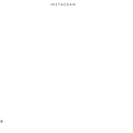
INSTAGRAM
rd