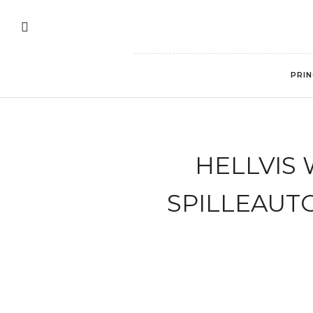
PRIN
HELLVIS
SPILLEAUT