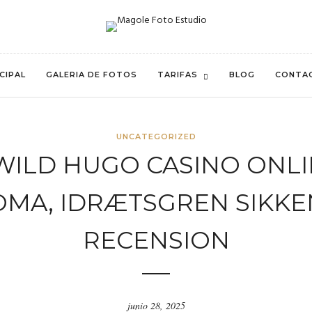
CIPAL
GALERIA DE FOTOS
TARIFAS
BLOG
CONTA
UNCATEGORIZED
 WILD HUGO CASINO ONLI
OMA, IDRÆTSGREN SIKK
RECENSION
junio 28, 2025