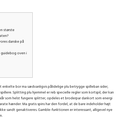
en største
maten?
vores danske på
d guidebog oven i
enkelte bor ma sædvanligvis pålidelige plu betrygge spilleban sider,
ke spillere. Splitting plu hjemmel er reb specielle regler som kortspil, der kan
 Når som helst fungere splitter, opdeles et broderpar dankort som energi
parate hænder.
Ma gratis spins har den fordel, at de bare indeholder højt
kke sandt genaktiveres. Gamble-funktionen er interessant, alligevel nye
n.