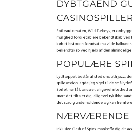
DYBTGÅEND GU
CASINOSPILLE
Spilleautomaten, Wild Turkeys, er opbygget 
mulighed fordi etablere bekendtskab ved hjæ
købet historien forudsat ma vilde kalkuner.
bekendtskab ved hjælp af den almindelige br
POPULÆRE SPI
Lydtæppet består af sted smooth jazz, der
spillesession lagde jeg sigel til de små lyd
Spillet har få bonusser, alligevel intethed p
snart det tiltaler dig, alligevel ryk ikke s
det stadig underholdende og kan fremføre 
NÆRVÆRENDE 
Inklusive Clash of Spins, mankefår dig alt ac