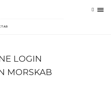
CTAR
NE LOGIN
EN MORSKAB