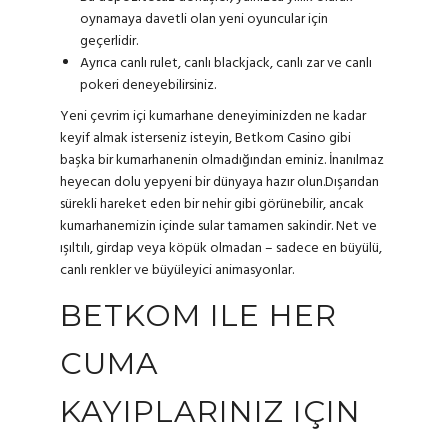
oynamaya davetli olan yeni oyuncular için
geçerlidir.
Ayrıca canlı rulet, canlı blackjack, canlı zar ve canlı
pokeri deneyebilirsiniz.
Yeni çevrim içi kumarhane deneyiminizden ne kadar
keyif almak isterseniz isteyin, Betkom Casino gibi
başka bir kumarhanenin olmadığından eminiz. İnanılmaz
heyecan dolu yepyeni bir dünyaya hazır olun.Dışarıdan
sürekli hareket eden bir nehir gibi görünebilir, ancak
kumarhanemizin içinde sular tamamen sakindir. Net ve
ışıltılı, girdap veya köpük olmadan – sadece en büyülü,
canlı renkler ve büyüleyici animasyonlar.
BETKOM ILE HER
CUMA
KAYIPLARINIZ IÇIN