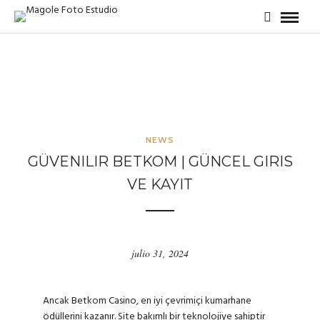
NEWS
GÜVENILIR BETKOM | GÜNCEL GIRIS
VE KAYIT
julio 31, 2024
Ancak Betkom Casino, en iyi çevrimiçi kumarhane
ödüllerini kazanır. Site bakımlı bir teknolojiye sahiptir