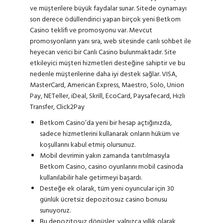
ve müşterilere büyük faydalar sunar. Sitede oynamayı
son derece ödüllendirici yapan birçok yeni Betkom
Casino teklifi ve promosyonu var. Mevcut
promosyonların yanı sıra, web sitesinde canlı sohbet ile
heyecan verici bir Canlı Casino bulunmaktadır. Site
etkileyici müşteri hizmetleri desteğine sahiptir ve bu
nedenle müşterilerine daha iyi destek sağlar. VISA,
MasterCard, American Express, Maestro, Solo, Union
Pay, NETeller, iDeal, Skrill, EcoCard, Paysafecard, Hızlı
Transfer, Click2Pay
Betkom Casino’da yeni bir hesap açtığınızda,
sadece hizmetlerini kullanarak onların hüküm ve
koşullarını kabul etmiş olursunuz.
Mobil devrimin yakın zamanda tanıtılmasıyla
Betkom Casino, casino oyunlarını mobil casinoda
kullanılabilir hale getirmeyi başardı.
Desteğe ek olarak, tüm yeni oyuncular için 30
günlük ücretsiz depozitosuz casino bonusu
sunuyoruz.
Bu depozitosuz dönüşler, yalnızca yıllık olarak