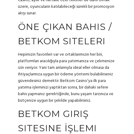
Casino, aylık ve haftalık özel teklifler de dahil olmak
üzere, oyuncuların katılabileceği sürekli bir promosyon
akışı sunar.
ÖNE ÇIKAN BAHIS /
BETKOM SITELERI
Hepimizin favorileri var ve ortaklarımızın her biri,
platformları aracılığıyla para yatırmanıza ve çekmenize
izin veriyor. Yani tam anlamıyla ideal eller olmasa da
ihtiyaçlarınıza uygun bir ödeme yöntemi bulabilirseniz
güvendesiniz demektir. Betkom Casino’ya ilk para
yatırma işleminizi yaptıktan sonra, bir dahaki sefere
bahis yapmanız gerektiğinde, bunu yaşam tarzınıza ve
bütçenize uygun bir şekilde yapabilirsiniz.
BETKOM GIRIŞ
SITESINE İŞLEMI