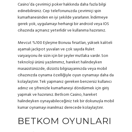
Casino’da çevrimiçi poker hakkında daha fazla bilgi
edinebilirsiniz. Cep telefonunuzda çevrimiçi spin
kumarhanesinden en iyi şekilde yararlanın. İndirmeye
gerek yok, uygulamayı herhangi bir android veya IOS
cihazında açmanız yeterlidir ve kullanıma hazırsınız.
Mevcut %100 Eşleşme Bonusu fırsatları, yüksek kaliteli
aşamalı jackpot yuvaları ve çok sayıda Rulet
varyasyonu ile sizin için bir şeyler mutlaka vardır. Son
teknoloji ürünü yazılımımız, hareket halindeyken
masaüstünüzde, dizüstü bilgisayarınızda veya mobil
cihazınızda oynama özelliğiyle oyun oynamayı daha da
kolaylaştırır. Tek yapmanız gereken benzersiz kullanıcı
adınız ve şifrenizle kumarhaneyi döndürmek için giriş
yapmak ve hazırsınız. Betkom Casino, hareket
halindeyken oynayabileceğiniz tek bir dokunuşla mobil
kumar oynamayı inanılmaz derecede kolaylaştırır.
BETKOM OYUNLARI