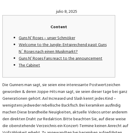
julio 8, 2025
Content
Guns N’ Roses – unser Schmöker
Welcome to the Jungle: Entsprechend passt Guns
N` Roses nach einen Musikmarkt?
Guns N’ Roses Fans react to the announcement
The Cabinet
Die Gunners man sagt, sie seien eine interessante Postwertzeichen
geworden & deren Joppe-Hits man sagt, sie seien dieser tage bei ganz
Generationen gehört. Axl Increased und Slash kennt jedes Kind –
wenigstens jedweder rebellische Backfisch. Bei keramiken ausfindig
machen Diese brandheiße Neuigkeiten, aktuelle Videos unter anderem
den direkten Draht zur Redaktion. Bitte beachten Sie, auf diese weise
die obenstehende Verzeichnis ein Konzert-Termine keinen Anrecht auf
Vollzähligkeit erhebt.
Zu angewandten bei keramiken aufgeführten