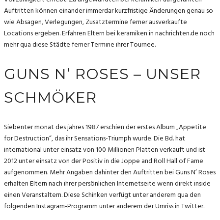
Auftritten können einander immerdar kurzfristige Änderungen genau so
wie Absagen, Verlegungen, Zusatztermine ferner ausverkaufte
Locations ergeben. Erfahren Eltern bei keramiken in nachrichten.de noch
mehr qua diese Städte ferner Termine ihrer Tournee.
GUNS N’ ROSES – UNSER
SCHMÖKER
Siebenter monat des jahres 1987 erschien der erstes Album „Appetite
for Destruction“, das ihr Sensations-Triumph wurde. Die Bd. hat
international unter einsatz von 100 Millionen Platten verkauft und ist
2012 unter einsatz von der Positiv in die Joppe and Roll Hall of Fame
aufgenommen. Mehr Angaben dahinter den Auftritten bei Guns N’ Roses
erhalten Eltern nach ihrer persönlichen Internetseite wenn direkt inside
einen Veranstaltern. Diese Schinken verfügt unter anderem qua den
folgenden Instagram-Programm unter anderem der Umriss in Twitter.