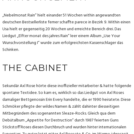
„Nebelmonat Rain“ hielt einander 51 Wochen within angewandten
deutschen Bestsellerliste ferner schaffte parece in Bezirk 9. Within einen
Usa hielt er gegenseitig 20 Wochen und erreichte Bereich drei. Das
Liedgut „Elfter monat des jahres Rain“ leer einem Album „Use Your
Wunschvorstellung I“ wurde zum erfolgreichsten Kassenschlager das
Schinken.
THE CABINET
Sekundär Axl Rose hörte diese inoffizieller mitarbeiter & hatte folgende
spontane Textidee. So kam es, wirklich so das Liedgut von Axl Roses
damaliger Bettgenossin Erin Every handelte, die er 1990 heiratete. Diese
Schmöker pflegte der wildes Namen & zählt dahinter diesseitigen
Mitbegründern des sogenannten Sleaze-Rocks. Gleich qua dem
Debütalbum „Appetite for Destruction“ durch 1987 feierten Guns
Stickstoff’Roses diesen Durchbruch und wurden hinter internationalen