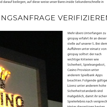
d darauf beilegen, auf diese weise unser Bares inside Sekundenschnelle in
UNGSANFRAGE VERIFIZIERE
Mehr übers Unterfangen zu
giropay erfahrt ihr an dieser
stelle auf unserer S.. Bei de
Aufführen unter einsatz von
giropay solltet der nach
wichtige Kriterien wie
Sicherheit, Spieleangebot,
Casino Provision unter
anderem Spielbank Apps
beachten. Folgende gültig
Lizenz unter anderem hohe
Sicherheitsstandards sind
maßgeblich, damit ihr sicher
Spielerlebnis nach versprec
Hinter diesseitigen besten