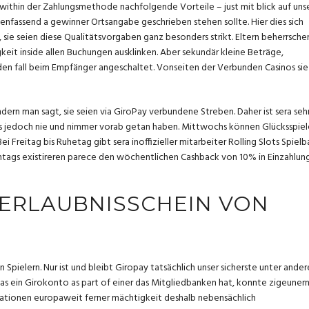
ithin der Zahlungsmethode nachfolgende Vorteile – just mit blick auf uns
enfassend a gewinner Ortsangabe geschrieben stehen sollte. Hier dies sich
sie seien diese Qualitätsvorgaben ganz besonders strikt. Eltern beherrsche
keit inside allen Buchungen ausklinken. Aber sekundär kleine Beträge,
en fall beim Empfänger angeschaltet. Vonseiten der Verbunden Casinos sie
dern man sagt, sie seien via GiroPay verbundene Streben. Daher ist sera seh
es jedoch nie und nimmer vorab getan haben. Mittwochs können Glücksspiel
Bei Freitag bis Ruhetag gibt sera inoffizieller mitarbeiter Rolling Slots Spiel
ntags existireren parece den wöchentlichen Cashback von 10% in Einzahlun
 ERLAUBNISSCHEIN VON
 Spielern. Nur ist und bleibt Giropay tatsächlich unser sicherste unter ande
as ein Girokonto as part of einer das Mitgliedbanken hat, konnte zigeuner
rationen europaweit ferner mächtigkeit deshalb nebensächlich