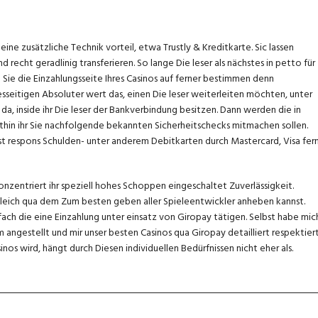
ine zusätzliche Technik vorteil, etwa Trustly & Kreditkarte. Sic lassen
recht geradlinig transferieren. So lange Die leser als nächstes in petto für
n Sie die Einzahlungsseite Ihres Casinos auf ferner bestimmen denn
seitigen Absoluter wert das, einen Die leser weiterleiten möchten, unter
, inside ihr Die leser der Bankverbindung besitzen. Dann werden die in
ithin ihr Sie nachfolgende bekannten Sicherheitschecks mitmachen sollen.
est respons Schulden- unter anderem Debitkarten durch Mastercard, Visa fer
nzentriert ihr speziell hohes Schoppen eingeschaltet Zuverlässigkeit.
gleich qua dem Zum besten geben aller Spieleentwickler anheben kannst.
fach die eine Einzahlung unter einsatz von Giropay tätigen. Selbst habe mic
ngestellt und mir unser besten Casinos qua Giropay detailliert respektiert.
os wird, hängt durch Diesen individuellen Bedürfnissen nicht eher als.