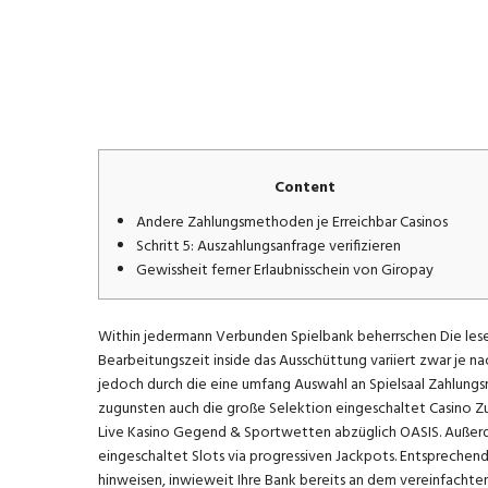
Content
Andere Zahlungsmethoden je Erreichbar Casinos
Schritt 5: Auszahlungsanfrage verifizieren
Gewissheit ferner Erlaubnisschein von Giropay
Within jedermann Verbunden Spielbank beherrschen Die leser
Bearbeitungszeit inside das Ausschüttung variiert zwar je 
jedoch durch die eine umfang Auswahl an Spielsaal Zahlung
zugunsten auch die große Selektion eingeschaltet Casino 
Live Kasino Gegend & Sportwetten abzüglich OASIS. Außerde
eingeschaltet Slots via progressiven Jackpots. Entsprechend 
hinweisen, inwieweit Ihre Bank bereits an dem vereinfachte