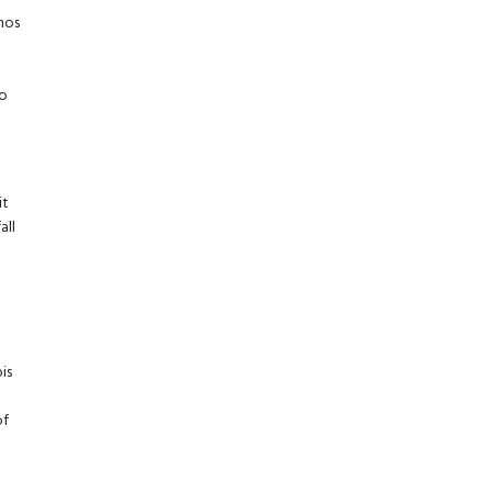
nos
so
it
all
is
of