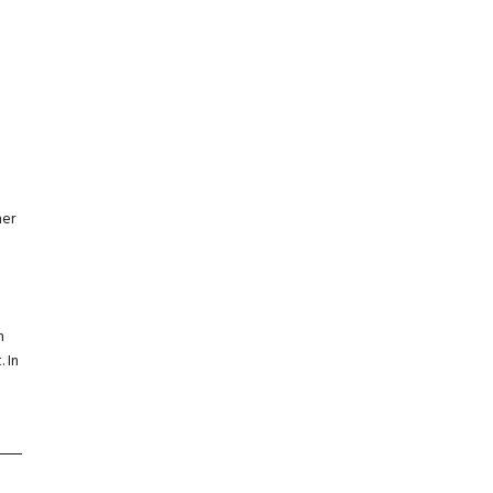
ner
h
 In