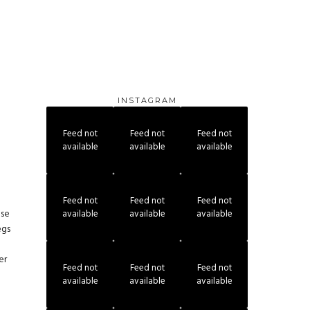
INSTAGRAM
Feed not
Feed not
Feed not
available
available
available
Feed not
Feed not
Feed not
ese
available
available
available
egs
er
Feed not
Feed not
Feed not
available
available
available