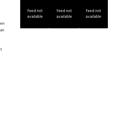
Feed not
Feed not
Feed not
available
available
available
gen
man
lt