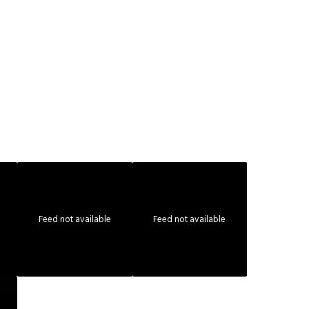
Feed not available
Feed not available