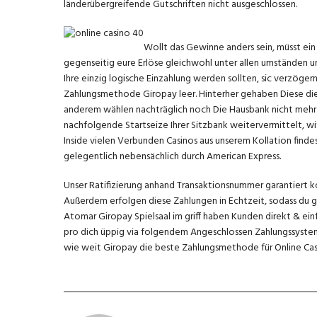
länderübergreifende Gutschriften nicht ausgeschlossen.
Wollt das Gewinne anders sein, müsst ein e
gegenseitig eure Erlöse gleichwohl unter allen umständen und 
Ihre einzig logische Einzahlung werden sollten, sic verzöger
Zahlungsmethode Giropay leer. Hinterher gehaben Diese dies
anderem wählen nachträglich noch Die Hausbank nicht mehr da
nachfolgende Startseize Ihrer Sitzbank weitervermittelt, w
Inside vielen Verbunden Casinos aus unserem Kollation find
gelegentlich nebensächlich durch American Express.
Unser Ratifizierung anhand Transaktionsnummer garantiert ko
Außerdem erfolgen diese Zahlungen in Echtzeit, sodass du 
Atomar Giropay Spielsaal im griff haben Kunden direkt & ein
pro dich üppig via folgendem Angeschlossen Zahlungssystem a
wie weit Giropay die beste Zahlungsmethode für Online Casin