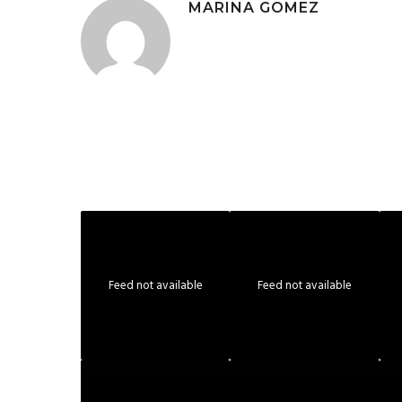
MARINA GOMEZ
Feed not available
Feed not available