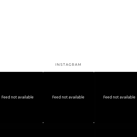
INSTAGRAM
Feed not available
Feed not available
Feed not available