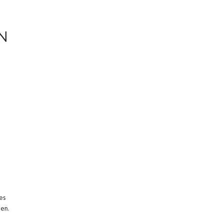
N
m
e
es
hen.