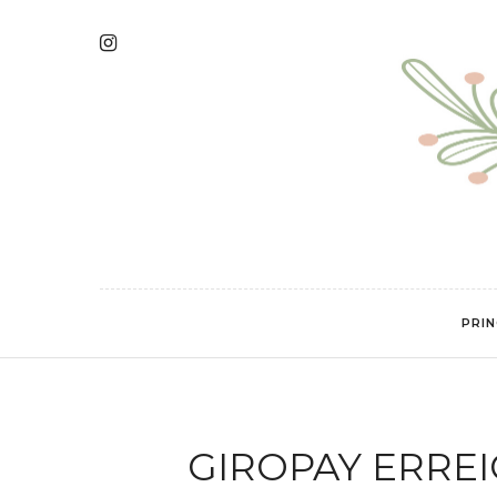
PRIN
GIROPAY ERREI