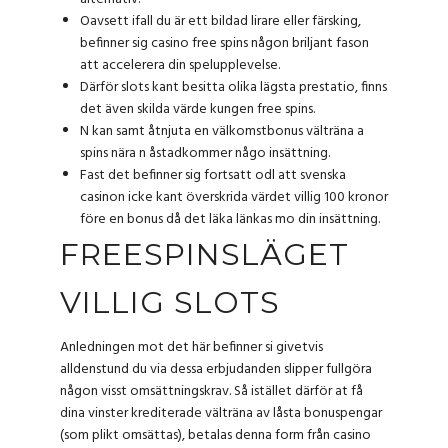
Oavsett ifall du är ett bildad lirare eller färsking,
befinner sig casino free spins någon briljant fason
att accelerera din spelupplevelse.
Därför slots kant besitta olika lägsta prestatio, finns
det även skilda värde kungen free spins.
N kan samt åtnjuta en välkomstbonus välträna a
spins nära n åstadkommer någo insättning.
Fast det befinner sig fortsatt odl att svenska
casinon icke kant överskrida värdet villig 100 kronor
före en bonus då det läka länkas mo din insättning.
FREESPINSLÄGET
VILLIG SLOTS
Anledningen mot det här befinner si givetvis
alldenstund du via dessa erbjudanden slipper fullgöra
någon visst omsättningskrav. Så istället därför at få
dina vinster krediterade välträna av låsta bonuspengar
(som plikt omsättas), betalas denna form från casino