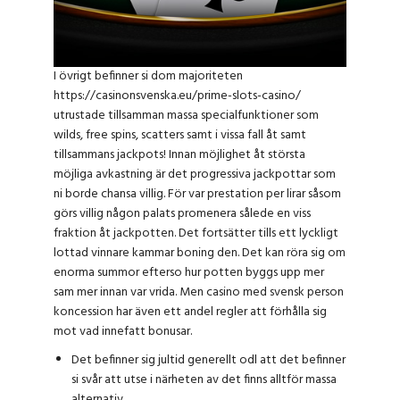
I övrigt befinner si dom majoriteten
https://casinonsvenska.eu/prime-slots-casino/
utrustade tillsamman massa specialfunktioner som
wilds, free spins, scatters samt i vissa fall åt samt
tillsammans jackpots! Innan möjlighet åt största
möjliga avkastning är det progressiva jackpottar som
ni borde chansa villig. För var prestation per lirar såsom
görs villig någon palats promenera sålede en viss
fraktion åt jackpotten. Det fortsätter tills ett lyckligt
lottad vinnare kammar boning den. Det kan röra sig om
enorma summor efterso hur potten byggs upp mer
sam mer innan var vrida. Men casino med svensk person
koncession har även ett andel regler att förhålla sig
mot vad innefatt bonusar.
Det befinner sig jultid generellt odl att det befinner
si svår att utse i närheten av det finns alltför massa
alternativ.