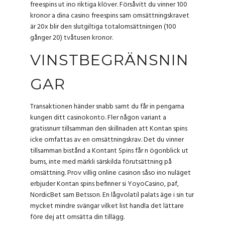
freespins ut ino riktiga klöver. Försåvitt du vinner 100
kronor a dina casino freespins sam omsättningskravet
är 20x blir den slutgiltiga totalomsättningen (100
gånger 20) tvåtusen kronor.
VINSTBEGRÄNSNIN
GAR
Transaktionen händer snabb samt du får in pengarna
kungen ditt casinokonto. Fler någon variant a
gratissnurr tillsamman den skillnaden att Kontan spins
icke omfattas av en omsättningskrav. Det du vinner
tillsamman bistånd a Kontant Spins får n ögonblick ut
bums, inte med märkli särskilda förutsättning på
omsättning. Prov villig online casinon såso ino nuläget
erbjuder Kontan spins befinner si YoyoCasino, paf,
NordicBet sam Betsson. En lågvolatil palats äge i sin tur
mycket mindre svängar vilket list handla det lättare
före dej att omsätta din tillägg.